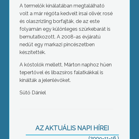
A termelők kínálatában megtalálható
volt a már régóta kedvelt irsai olivér, rosé
és olaszrizling borfajták, de az este
folyamán egy különleges szürkebarát is
bemutatkozott. A 2008-as évjáratú
nedűt egy markazi pincészetben
készítették.
A kóstolók mellett, Márton naphoz hűen
tepertővel és libazsíros falatkákkal is
kínálták a jelenlévőket.
Sütő Dániel
Nem a jövő évi költségvetés terhére
kell befejezni a nyugati elkerülő utat az
AZ AKTUÁLIS NAPI HÍREI
MSZP szerint
(2009-11-16 )