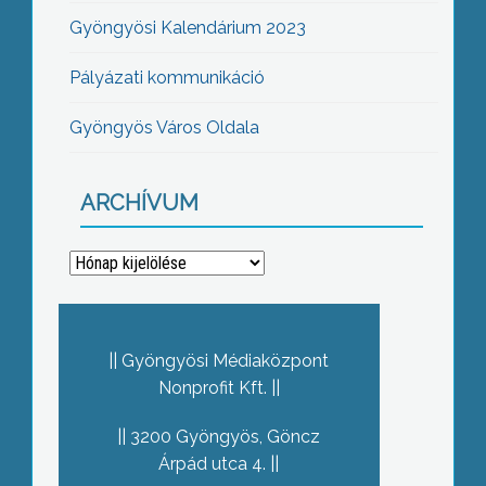
Gyöngyösi Kalendárium 2023
Pályázati kommunikáció
Gyöngyös Város Oldala
ARCHÍVUM
Archívum
Gyöngyösi Médiaközpont
Nonprofit Kft.
3200 Gyöngyös, Göncz
Árpád utca 4.