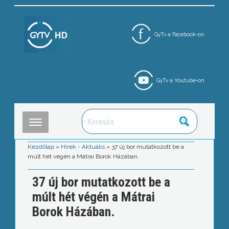
GyTv a Facebook-on
GyTv a Youtube-on
Kezdőlap
»
Hírek - Aktuális
»
37 új bor mutatkozott be a
múlt hét végén a Mátrai Borok Házában.
37 új bor mutatkozott be a
múlt hét végén a Mátrai
Borok Házában.