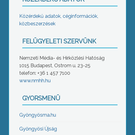
Közérdekű adatok, céginformációk,
közbeszerzések
FELÜGYELETI SZERVÜNK
Nemzeti Média- és Hírközlési Hatóság
1015 Budapest, Ostrom u. 23-25
telefon: +36 1 457 7100
www.nmhh.hu
GYORSMENÜ
Gyöngyösma.hu
Gyöngyösi Újság