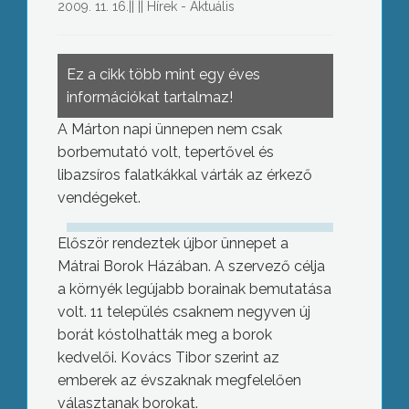
2009. 11. 16.
||
||
Hírek - Aktuális
Ez a cikk több mint egy éves
információkat tartalmaz!
A Márton napi ünnepen nem csak
borbemutató volt, tepertővel és
libazsíros falatkákkal várták az érkező
vendégeket.
Először rendeztek újbor ünnepet a
Mátrai Borok Házában. A szervező célja
a környék legújabb borainak bemutatása
volt. 11 település csaknem negyven új
borát kóstolhatták meg a borok
kedvelői. Kovács Tibor szerint az
emberek az évszaknak megfelelően
választanak borokat.