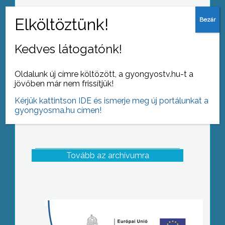
Márton napi vers- és prózamondó
versenyt tartottak a Gyöngyöstarjáni
Művelődési Otthonban.
Kedves látogatónk!
Oldalunk új címre költözött, a gyongyostv.hu-t a
jövőben már nem frissítjük!
Kérjük kattintson IDE és ismerje meg új portálunkat a
gyongyosma.hu címen!
Tovább az archívumra