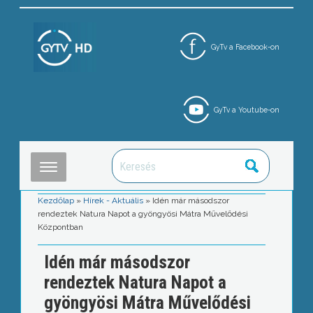
GyTv a Facebook-on
GyTv a Youtube-on
Kezdőlap
»
Hírek - Aktuális
»
Idén már másodszor
rendeztek Natura Napot a gyöngyösi Mátra Művelődési
Központban
Idén már másodszor
rendeztek Natura Napot a
gyöngyösi Mátra Művelődési