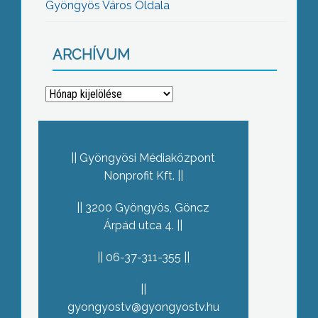
Gyöngyös Város Oldala
ARCHÍVUM
Archívum
Gyöngyösi Médiaközpont
Nonprofit Kft.
3200 Gyöngyös, Göncz
Árpád utca 4.
06-37-311-355
gyongyostv@gyongyostv.hu