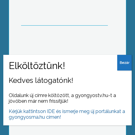
Karácsonyi gyűjtési akciót szervezett
a gyöngyösi Bugát Pál újszülött
osztálya számára egy internetes
kismama fórum
Kedves látogatónk!
Oldalunk új címre költözött, a gyongyostv.hu-t a
jövőben már nem frissítjük!
Elek István közíró tartott előadást
Gyöngyöshalászon
Kérjük kattintson IDE és ismerje meg új portálunkat a
gyongyosma.hu címen!