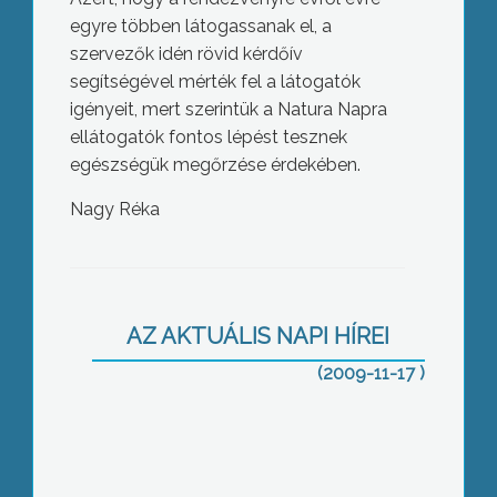
egyre többen látogassanak el, a
szervezők idén rövid kérdőív
segítségével mérték fel a látogatók
igényeit, mert szerintük a Natura Napra
ellátogatók fontos lépést tesznek
egészségük megőrzése érdekében.
Nagy Réka
Már két párt, az MSZP és a Jobbik
Gyöngyös körzeti képviselőjelöltjének
személye biztos a 2010-es
választásokra
AZ AKTUÁLIS NAPI HÍREI
(2009-11-17 )
Befejeződtek a felújítási munkálatok a
József Attila Szakközépiskolában