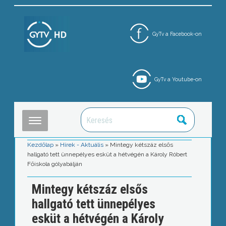
GyTv a Facebook-on
GyTv a Youtube-on
Kezdőlap
»
Hírek - Aktuális
»
Mintegy kétszáz elsős
hallgató tett ünnepélyes esküt a hétvégén a Károly Róbert
Főiskola gólyabálján
Mintegy kétszáz elsős
hallgató tett ünnepélyes
esküt a hétvégén a Károly