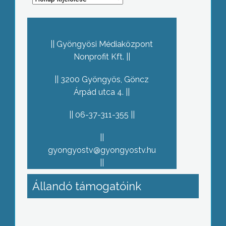
Gyöngyösi Médiaközpont
Nonprofit Kft.
3200 Gyöngyös, Göncz
Árpád utca 4.
06-37-311-355
gyongyostv@gyongyostv.hu
Állandó támogatóink