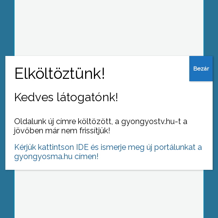
. Hosszas előkészítés után hivatalos
tűzoltósággá avanzsálnak
decembertől a jászárokszállási
önkéntesek
Kedves látogatónk!
A hit védelme, a szegények szolgálata.
Ez a mottója a Magyar Máltai
Oldalunk új címre költözött, a gyongyostv.hu-t a
Szeretetszolgálatnak
jövőben már nem frissítjük!
Kérjük kattintson IDE és ismerje meg új portálunkat a
gyongyosma.hu címen!