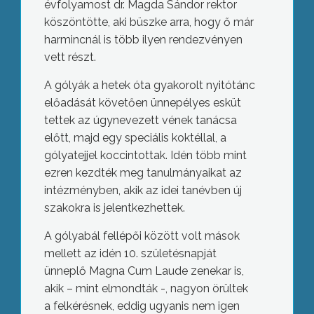
évfolyamost dr. Magda Sándor rektor
köszöntötte, aki büszke arra, hogy ő már
harmincnál is több ilyen rendezvényen
vett részt.
A gólyák a hetek óta gyakorolt nyitótánc
előadását követően ünnepélyes esküt
tettek az úgynevezett vének tanácsa
előtt, majd egy speciális koktéllal, a
gólyatejjel koccintottak. Idén több mint
ezren kezdték meg tanulmányaikat az
intézményben, akik az idei tanévben új
szakokra is jelentkezhettek.
A gólyabál fellépői között volt mások
mellett az idén 10. születésnapját
ünneplő Magna Cum Laude zenekar is,
akik – mint elmondták -, nagyon örültek
a felkérésnek, eddig ugyanis nem igen