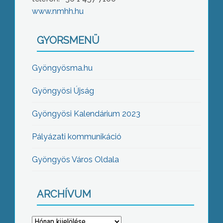
www.nmhh.hu
GYORSMENÜ
Gyöngyösma.hu
Gyöngyösi Újság
Gyöngyösi Kalendárium 2023
Pályázati kommunikáció
Gyöngyös Város Oldala
ARCHÍVUM
Archívum