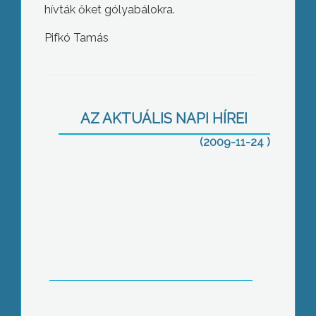
hívták őket gólyabálokra.
Pifkó Tamás
Három embert támadott meg két
szabadon kószáló kutya a Róbert
Károly út környékén, Gyöngyösön
AZ AKTUÁLIS NAPI HÍREI
(2009-11-24 )
Közúti ellenőrző akcióba kezd a
rendőrség hétfőtől a közutakon