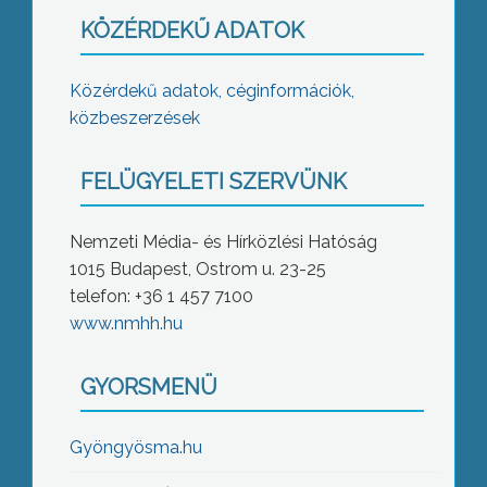
KÖZÉRDEKŰ ADATOK
Közérdekű adatok, céginformációk,
közbeszerzések
FELÜGYELETI SZERVÜNK
Nemzeti Média- és Hírközlési Hatóság
1015 Budapest, Ostrom u. 23-25
telefon: +36 1 457 7100
www.nmhh.hu
GYORSMENÜ
Gyöngyösma.hu