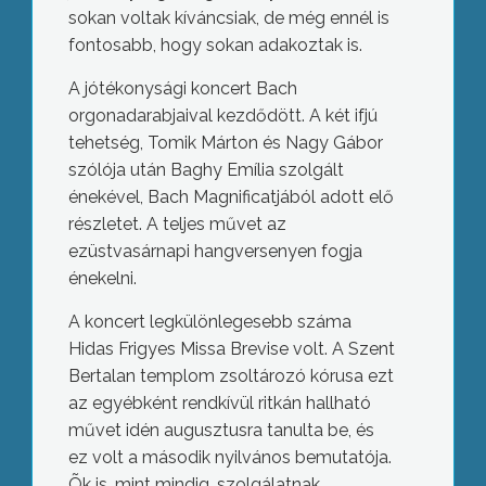
sokan voltak kíváncsiak, de még ennél is
fontosabb, hogy sokan adakoztak is.
A jótékonysági koncert Bach
orgonadarabjaival kezdődött. A két ifjú
tehetség, Tomik Márton és Nagy Gábor
szólója után Baghy Emília szolgált
énekével, Bach Magnificatjából adott elő
részletet. A teljes művet az
ezüstvasárnapi hangversenyen fogja
énekelni.
A koncert legkülönlegesebb száma
Hidas Frigyes Missa Brevise volt. A Szent
Bertalan templom zsoltározó kórusa ezt
az egyébként rendkívül ritkán hallható
művet idén augusztusra tanulta be, és
ez volt a második nyilvános bemutatója.
Õk is, mint mindig, szolgálatnak