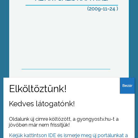
(2009-11-24 )
Közúti ellenőrző akcióba kezd a
rendőrség hétfőtől a közutakon
. Hosszas előkészítés után hivatalos
tűzoltósággá avanzsálnak
decembertől a jászárokszállási
Kedves látogatónk!
önkéntesek
Oldalunk új címre költözött, a gyongyostv.hu-t a
jövőben már nem frissítjük!
Kérjük kattintson IDE és ismerje meg új portálunkat a