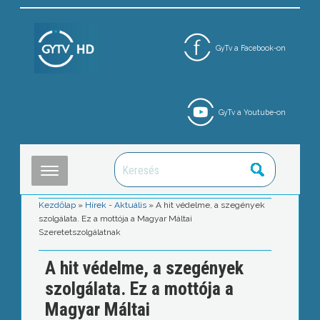
GyTv a Facebook-on
GyTv a Youtube-on
Kezdőlap
»
Hírek - Aktuális
»
A hit védelme, a szegények
szolgálata. Ez a mottója a Magyar Máltai
Szeretetszolgálatnak
A hit védelme, a szegények
szolgálata. Ez a mottója a
Magyar Máltai