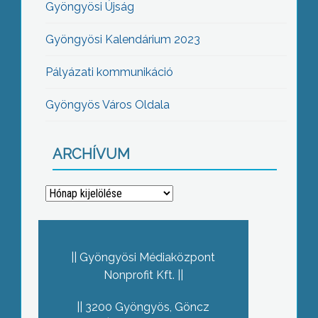
Gyöngyösi Újság
Gyöngyösi Kalendárium 2023
Pályázati kommunikáció
Gyöngyös Város Oldala
ARCHÍVUM
Archívum
Gyöngyösi Médiaközpont
Nonprofit Kft.
3200 Gyöngyös, Göncz