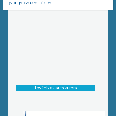
gyongyosma.hu címen!
Mintegy kétszáz elsős hallgató tett
ünnepélyes esküt a hétvégén a Károly
Róbert Főiskola gólyabálján
Tovább az archívumra