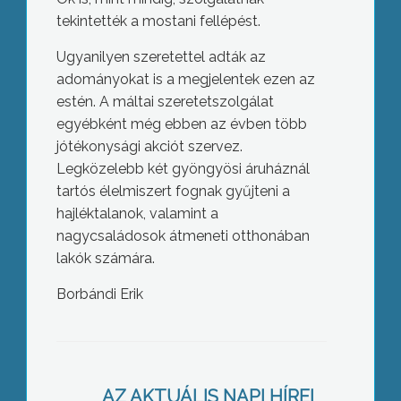
tekintették a mostani fellépést.
Ugyanilyen szeretettel adták az
adományokat is a megjelentek ezen az
estén. A máltai szeretetszolgálat
egyébként még ebben az évben több
jótékonysági akciót szervez.
Legközelebb két gyöngyösi áruháznál
tartós élelmiszert fognak gyűjteni a
hajléktalanok, valamint a
nagycsaládosok átmeneti otthonában
lakók számára.
Borbándi Erik
Három embert támadott meg két
szabadon kószáló kutya a Róbert
Károly út környékén, Gyöngyösön
AZ AKTUÁLIS NAPI HÍREI