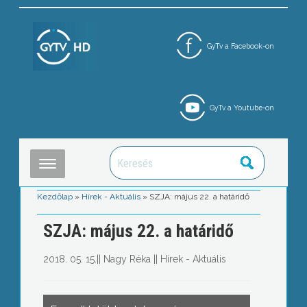
GyTv a Facebook-on
GyTv a Youtube-on
Kezdőlap
»
Hírek - Aktuális
»
SZJA: május 22. a határidő
SZJA: május 22. a határidő
2018. 05. 15.
||
Nagy Réka
||
Hírek - Aktuális