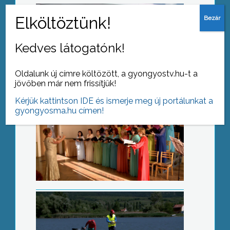
Harmincöt éves a Cantus Corvinus
Kedves látogatónk!
Oldalunk új címre költözött, a gyongyostv.hu-t a
jövőben már nem frissítjük!
Kérjük kattintson IDE és ismerje meg új portálunkat a
gyongyosma.hu címen!
Pergető bajnokság
Katonadal fesztivál