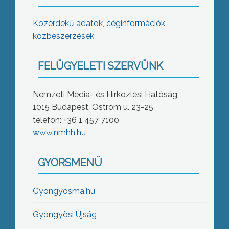
Közérdekű adatok, céginformációk,
közbeszerzések
FELÜGYELETI SZERVÜNK
Nemzeti Média- és Hírközlési Hatóság
1015 Budapest, Ostrom u. 23-25
telefon: +36 1 457 7100
www.nmhh.hu
GYORSMENÜ
Gyöngyösma.hu
Gyöngyösi Újság