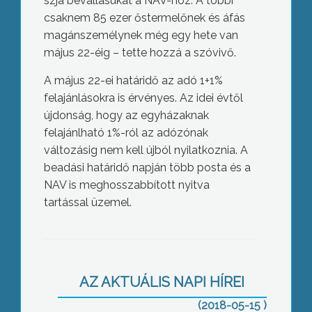
szja bevallásukat a NAV-hoz. A többi
csaknem 85 ezer őstermelőnek és áfás
magánszemélynek még egy hete van
május 22-éig – tette hozzá a szóvivő.
A május 22-ei határidő az adó 1+1%
felajánlásokra is érvényes. Az idei évtől
újdonság, hogy az egyházaknak
felajánlható 1%-ról az adózónak
változásig nem kell újból nyilatkoznia. A
beadási határidő napján több posta és a
NAV is meghosszabbított nyitva
tartással üzemel.
Huszonöt éves a cég
AZ AKTUÁLIS NAPI HÍREI
(2018-05-15 )