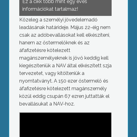
Ez a cikk több mint egy éves
információkat tartalmaz!
Közeleg a személyi jövedelemadó
leadásának határideje. Május 22-éig nem
csak az adóbevallásokat kell elkészíteni,
hanem az őstermelőknek és az
áfafizetésre kötelezett
magánszemélyeknek is jövő keddig kell
kiegészíteniük a NAV által elkészített szja
tervezetet, vagy kitölteniük a
nyomtatványt. A 150 ezer őstermelő és
áfafizetésre kötelezett magánszemély
közül eddig csupán 67 ezren juttatták el
bevallásukat a NAV-hoz.