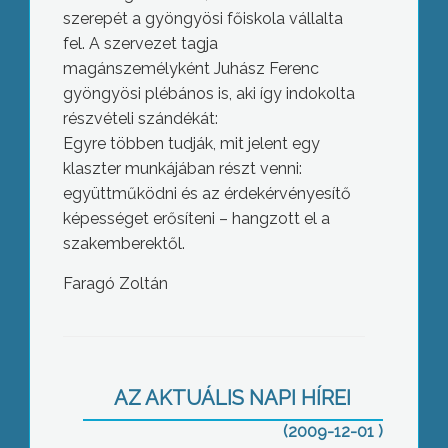
szerepét a gyöngyösi főiskola vállalta
fel. A szervezet tagja
magánszemélyként Juhász Ferenc
gyöngyösi plébános is, aki így indokolta
részvételi szándékát:
Egyre többen tudják, mit jelent egy
klaszter munkájában részt venni:
együttműködni és az érdekérvényesítő
képességet erősíteni – hangzott el a
szakemberektől.
Faragó Zoltán
Heves megyei Príma díjat kapott a
Vidróczki néptánc együttes
AZ AKTUÁLIS NAPI HÍREI
(2009-12-01 )