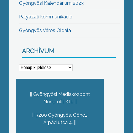
Gyöngyösi Kalendárium 2023
Pályázati kommunikáció
Gyöngyös Város Oldala
ARCHÍVUM
Archívum
Gyöngyösi Médiaközpont
Nonprofit Kft.
3200 Gyöngyös, Göncz
Árpád utca 4.