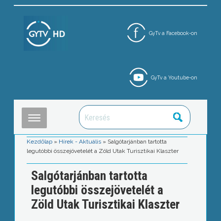
GyTv a Facebook-on
GyTv a Youtube-on
Kezdőlap
»
Hírek - Aktuális
»
Salgótarjánban tartotta
legutóbbi összejövetelét a Zöld Utak Turisztikai Klaszter
Salgótarjánban tartotta
legutóbbi összejövetelét a
Zöld Utak Turisztikai Klaszter