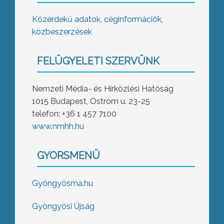
Közérdekű adatok, céginformációk,
közbeszerzések
FELÜGYELETI SZERVÜNK
Nemzeti Média- és Hírközlési Hatóság
1015 Budapest, Ostrom u. 23-25
telefon: +36 1 457 7100
www.nmhh.hu
GYORSMENÜ
Gyöngyösma.hu
Gyöngyösi Újság