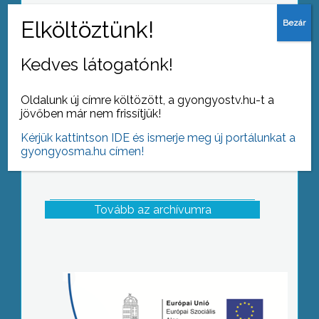
Tavaly novemberben kezdődött és
idén novemberben ért véget a
Gyöngyösi Játékszín 55. jubileumi
évadja
Kedves látogatónk!
Oldalunk új címre költözött, a gyongyostv.hu-t a
jövőben már nem frissítjük!
Kérjük kattintson IDE és ismerje meg új portálunkat a
gyongyosma.hu címen!
Tovább az archívumra