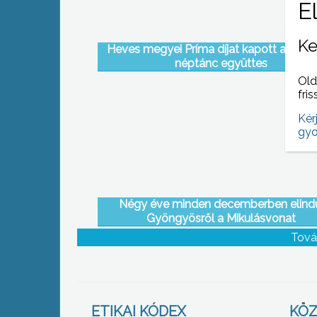
Ke
Heves megyei Príma díjat kapott a Vidró
néptánc együttes
Old
fris
Kér
gyo
Négy éve minden decemberben elind
Gyöngyösről a Mikulásvonat
Tová
ETIKAI KÓDEX
KÖZ