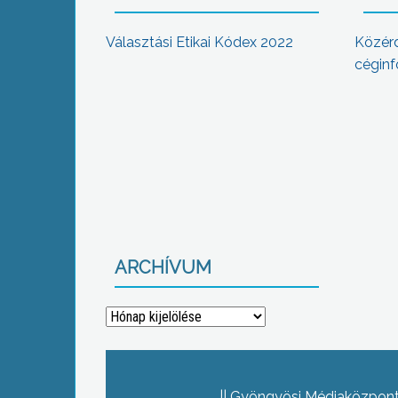
Választási Etikai Kódex 2022
Közér
céginf
ARCHÍVUM
Archívum
Gyöngyösi Médiaközpont 