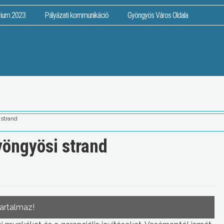
rium 2023
Pályázati kommunikáció
Gyöngyös Város Oldala
 strand
gyöngyösi strand
tartalmaz!