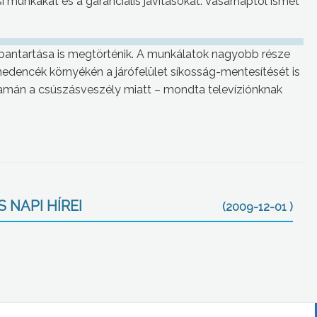
 munkákat és a garanciális javításokat. Vasárnaptól ismét
arbantartása is megtörténik. A munkálatok nagyobb része
 medencék környékén a járófelület síkosság-mentesítését is
yamán a csúszásveszély miatt – mondta televíziónknak
 NAPI HÍREI
(2009-12-01 )