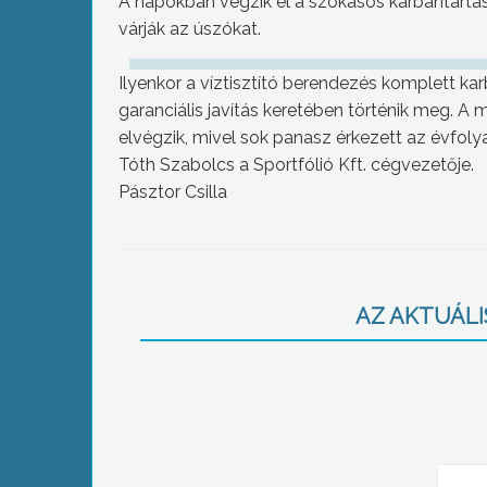
A napokban végzik el a szokásos karbantartási
várják az úszókat.
Ilyenkor a víztisztító berendezés komplett k
garanciális javítás keretében történik meg. A
elvégzik, mivel sok panasz érkezett az évfol
Tóth Szabolcs a Sportfólió Kft. cégvezetője.
Pásztor Csilla
AZ AKTUÁLIS