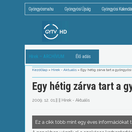
Gyöngyösma.hu
Gyöngyösi Újság
Gyöngyösi Kalendá
Hírek – ARCHÍVUM
Élő adás
Kezdőlap
»
Hírek - Aktuális
»
Egy hétig zárva tart a gyöngyösi
Egy hétig zárva tart a 
2009. 12. 01.
||
||
Hírek - Aktuális
Ez a cikk több mint egy éves információkat 