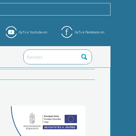
GyTv a Youtube-on
GyTv a Facebook-on