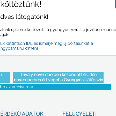
dves látogatónk!
czki
Salgótarjánban tartotta legutóbbi
összejövetelét a Zöld Utak Turisztikai Klaszter
alunk új címre költözött, a gyongyostv.hu-t a jövőben már n
sítjük!
jük kattintson IDE és ismerje meg új portálunkat a
ngyosma.hu címen!
ul
Tavaly novemberben kezdődött és idén
novemberben ért véget a Gyöngyösi Játékszín
55. jubileumi évadja
bb az archívumra
ÉRDEKŰ ADATOK
FELÜGYELETI