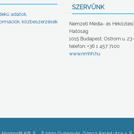
SZERVÜNK
dekű adatok,
ormációk, közbeszerzések
Nemzeti Média- és Hírközlési
Hatóság
1015 Budapest, Ostrom u. 23
telefon: +36 1 457 7100
www.nmhh.hu
Nonprofit Kft.
3200 Gyöngyös, Göncz Árpád utca 4.