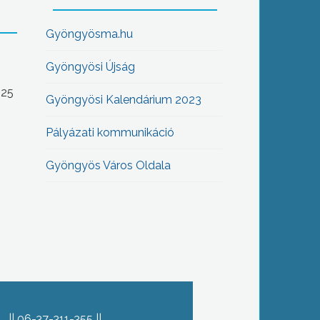
Gyöngyösma.hu
Gyöngyösi Újság
-25
Gyöngyösi Kalendárium 2023
Pályázati kommunikáció
Gyöngyös Város Oldala
06-37-311-355