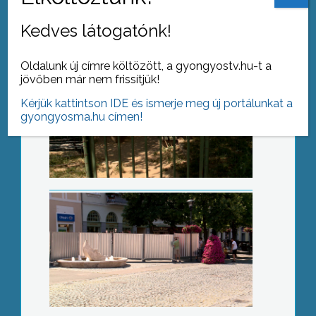
Kedves látogatónk!
Oldalunk új címre költözött, a gyongyostv.hu-t a
jövőben már nem frissítjük!
Új helyszín
Kérjük kattintson IDE és ismerje meg új portálunkat a
gyongyosma.hu címen!
Városvédő tábor