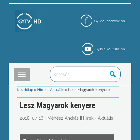
GyTv a Facebook-on
GyTv a Youtube-on
Kezdőlap
»
Hírek - Aktuális
»
Lesz Magyarok kenyere
Lesz Magyarok kenyere
2018. 07. 16.
||
Méhész András
||
Hírek - Aktuális