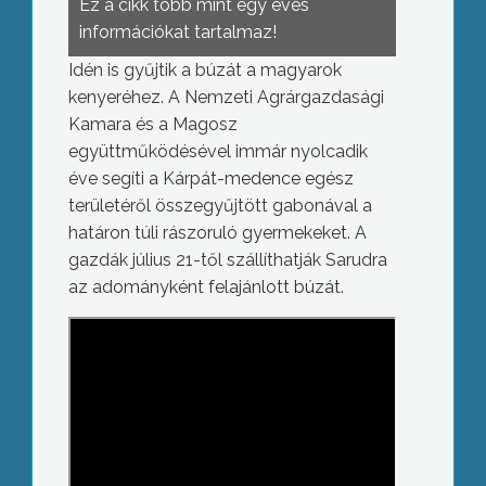
Ez a cikk több mint egy éves
információkat tartalmaz!
Idén is gyűjtik a búzát a magyarok
kenyeréhez. A Nemzeti Agrárgazdasági
Kamara és a Magosz
együttműködésével immár nyolcadik
éve segíti a Kárpát-medence egész
területéről összegyűjtött gabonával a
határon túli rászoruló gyermekeket. A
gazdák július 21-től szállíthatják Sarudra
az adományként felajánlott búzát.