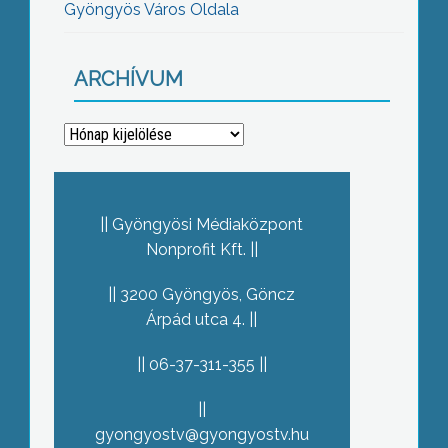
Gyöngyös Város Oldala
ARCHÍVUM
Archívum
Gyöngyösi Médiaközpont
Nonprofit Kft.
3200 Gyöngyös, Göncz
Árpád utca 4.
06-37-311-355
gyongyostv@gyongyostv.hu