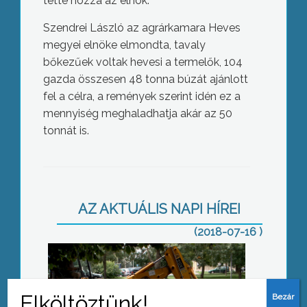
tette hozzá az elnök.
Szendrei László az agrárkamara Heves
megyei elnöke elmondta, tavaly
bőkezűek voltak hevesi a termelők, 104
gazda összesen 48 tonna búzát ajánlott
fel a célra, a remények szerint idén ez a
mennyiség meghaladhatja akár az 50
tonnát is.
Távhő korszerűsítés
AZ AKTUÁLIS NAPI HÍREI
(2018-07-16 )
Lezárták