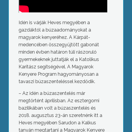
Idén is várják Heves megyében a
gazdáktól a búzaadományokat a
magyarok kenyeréhez. A Kárpát-
medencében összegyűjtött gabonát
minden évben határon túli rászoruló
gyermekeknek juttatják el a Katolikus
Karitász segítségével. A Magyarok
Kenyere Program hagyományosan a
tavaszi búzaszenteléssel kezdődik.
– Az idén a búzaszentelés már
megtörtént áprilisban. Az esztergomi
bazilikában volt a búzaszentelés és
2018. augusztus 23-án szeretnénk itt a
Heves megyében Sarudon a Kalkus
tanyán megtartani a Magyarok Kenyere