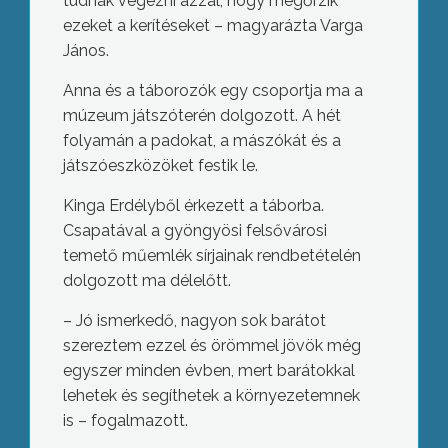
tudnak végezni azzal, hogy megőrzik
ezeket a kerítéseket – magyarázta Varga
János.
Anna és a táborozók egy csoportja ma a
múzeum játszóterén dolgozott. A hét
folyamán a padokat, a mászókát és a
játszóeszközöket festik le.
Kinga Erdélyből érkezett a táborba.
Csapatával a gyöngyösi felsővárosi
temető műemlék sírjainak rendbetételén
dolgozott ma délelőtt.
– Jó ismerkedő, nagyon sok barátot
szereztem ezzel és örömmel jövök még
egyszer minden évben, mert barátokkal
lehetek és segíthetek a környezetemnek
is – fogalmazott.