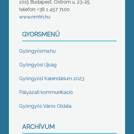
1015 Budapest, Ostrom u. 23-25
telefon: +36 1 457 7100
www.nmhh.hu
GYORSMENÜ
Gyöngyösma.hu
Gyöngyösi Újság
Gyöngyösi Kalendárium 2023
Pályázati kommunikáció
Gyöngyös Város Oldala
ARCHÍVUM