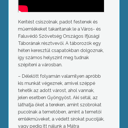
Kerítést csiszolnak, padot festenek és
műemlékeket takarítanak le a Város- és
Faluvédő Szövetség Országos Ifjúsági
Táborának résztvevői. A táborozók egy
héten keresztül csapatokban dolgoznak,
így számos helyszínt meg tudnak
szépíteni a városban.
– Délelőtt folyamán valamilyen apróbb
kis munkát végeznek, amivel széppé
tehetik az adott várost, ahol vannak,
jelen esetben Gyöngyöst. Aki sétál, az
láthatja őket a tereken, amint szobrokat
pucolnak a temetőben, amint a temetői
emlékműveket, a védett sírokat pucolják,
vagy pedig itt nálunk a Mátra