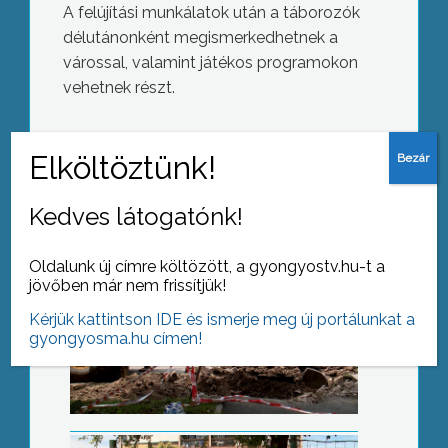
A felújítási munkálatok után a táborozók
délutánonként megismerkedhetnek a
várossal, valamint játékos programokon
Távhő korszerűsítés
vehetnek részt.
AZ AKTUÁLIS NAPI HÍREI
Kedves látogatónk!
(2018-07-16 )
Lezárták
Oldalunk új címre költözött, a gyongyostv.hu-t a
jövőben már nem frissítjük!
Kérjük kattintson IDE és ismerje meg új portálunkat a
gyongyosma.hu címen!