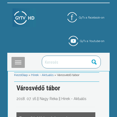
GyTv a Facebook-on
GyTv a Youtube-on
Kezdőlap
»
Hírek - Aktuális
»
Városvédő tábor
Városvédő tábor
2018. 07. 16.
||
Nagy Réka
||
Hírek - Aktuális