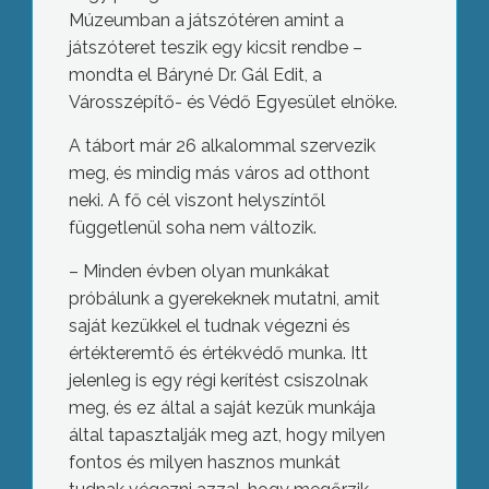
Múzeumban a játszótéren amint a
játszóteret teszik egy kicsit rendbe –
mondta el Báryné Dr. Gál Edit, a
Városszépítő- és Védő Egyesület elnöke.
A tábort már 26 alkalommal szervezik
meg, és mindig más város ad otthont
neki. A fő cél viszont helyszíntől
függetlenül soha nem változik.
– Minden évben olyan munkákat
próbálunk a gyerekeknek mutatni, amit
saját kezükkel el tudnak végezni és
értékteremtő és értékvédő munka. Itt
jelenleg is egy régi kerítést csiszolnak
meg, és ez által a saját kezük munkája
által tapasztalják meg azt, hogy milyen
fontos és milyen hasznos munkát