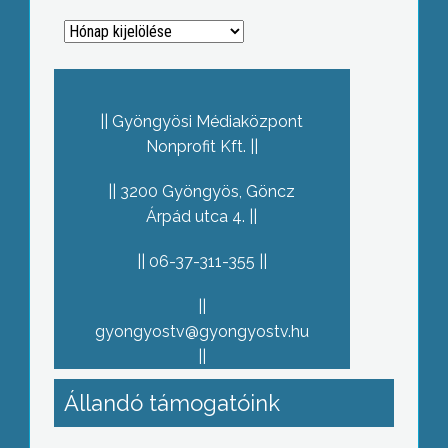
Archívum
Gyöngyösi Médiaközpont
Nonprofit Kft.
3200 Gyöngyös, Göncz
Árpád utca 4.
06-37-311-355
gyongyostv@gyongyostv.hu
Állandó támogatóink