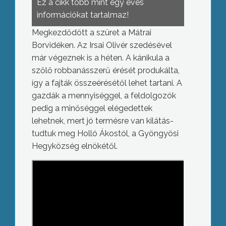
Ez a cikk több mint egy éves
információkat tartalmaz!
Megkezdődött a szüret a Mátrai
Borvidéken. Az Irsai Olivér szedésével
már végeznek is a héten. A kánikula a
szőlő robbanásszerű érését produkálta,
így a fajták összeérésétől lehet tartani. A
gazdák a mennyiséggel, a feldolgozók
pedig a minőséggel elégedettek
lehetnek, mert jó termésre van kilátás-
tudtuk meg Holló Ákostól, a Gyöngyösi
Hegyközség elnökétől.