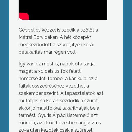
Géppel és kézzel is szedik a szőlőt a
Mátrai Borvidéken. A hét közepén
megkezdődött a szüret, ilyen korai
betakarítás már régen volt.
Így van ez most is, napok óta tartja
magát a 30 celsius fok feletti
hőmérséklet, tombol a kánikula, ez a
fajták összeéréséhez vezethet a
szakember szerint. A tapasztalatok azt
mutatják, ha korán kezdődik a szüret,
akkor jó mustfokkal takaríthatják be a
termést. Gyuris Árpád kistermelő azt
mondja, az elmúlt években augusztus
20-a után kezdték csak a szüretet.