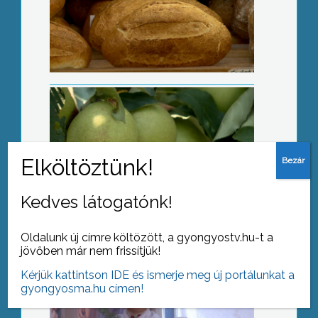
Kiváló almatermés
Leánytól az asszonnyá válásig
Kedves látogatónk!
Oldalunk új címre költözött, a gyongyostv.hu-t a
jövőben már nem frissítjük!
Strandvetélkedő
Kérjük kattintson IDE és ismerje meg új portálunkat a
gyongyosma.hu címen!