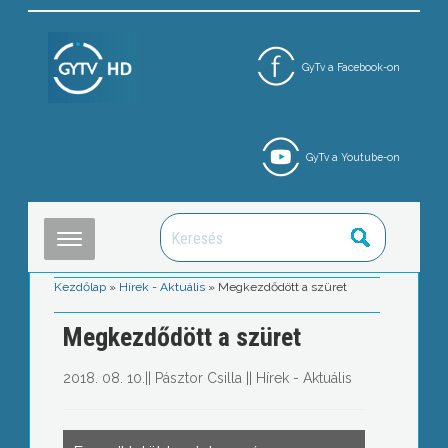
GyTv a Facebook-on
GyTv a Youtube-on
Kezdőlap
»
Hírek - Aktuális
»
Megkezdődött a szüret
Megkezdődött a szüret
2018. 08. 10.
||
Pásztor Csilla
||
Hírek - Aktuális