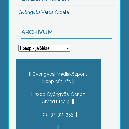
Gyöngyös Város Oldala
ARCHÍVUM
Archívum
Gyöngyösi Médiaközpont
Nonprofit Kft.
3200 Gyöngyös, Göncz
Árpád utca 4.
06-37-311-355