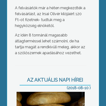
A felvásárlók már a héten megkezdték a
felvásárlást, az Irsai Olivér kilójáért 120
Ft-ot fizetnek- tudtuk meg a
hegyközség elnökétől.
Az idén 8 tonnánál magasabb
átlagterméssel lehet számolni, de ha
tartja magát a rendkívüli meleg, akkor az
a szőlőszemek apadásához vezethet.
Drágulhat a kenyér
AZ AKTUÁLIS NAPI HÍREI
(2018-08-10 )