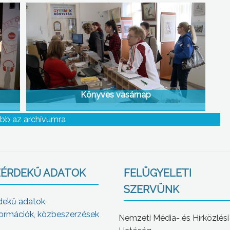
Könyves vasárnap
bb az archívumra
ÉRDEKŰ ADATOK
FELÜGYELETI
SZERVÜNK
dekű adatok,
ormációk, közbeszerzések
Nemzeti Média- és Hírközlési