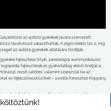
lyatetőről az autista gyerekek javára szervezett
nböző távok közül választhattak. A legrövidebb táv 2, míg
zeget az autista gyerekek ellátására fordítják.
 gyereke fejlesztése folyik, zeneterápia, kommunikációs
logopédia fejlesztések,és gyakorlatilag ebből fizetjük a
sztőházat, rezsit satöbbi, valamint szerezzük be az
okat és fejlesztőeszközöket – sorolta Keresztesi Koppány,
ira nehéz feldolgozni, és elfogadni az egészet, hogy egy
t – mondta el Keresztesi Józsefné, az egyesület
lett, hogy támogatják az autista gyermekeket, jó