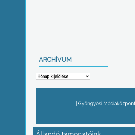
ARCHÍVUM
Archívum
Gyöngyösi Médiaközpont 
Állandó támogatóink