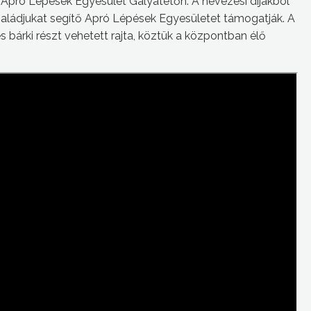
z Apró Lépések Egyesület Galyatetőn. A nevezési díjakból
saládjukat segítő Apró Lépések Egyesületet támogatják. A
 bárki részt vehetett rajta, köztük a központban élő