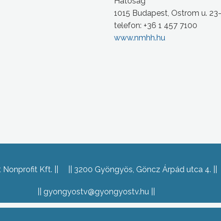
Hatóság
1015 Budapest, Ostrom u. 23
telefon: +36 1 457 7100
www.nmhh.hu
Nonprofit Kft.
3200 Gyöngyös, Göncz Árpád utca 4.
gyongyostv@gyongyostv.hu