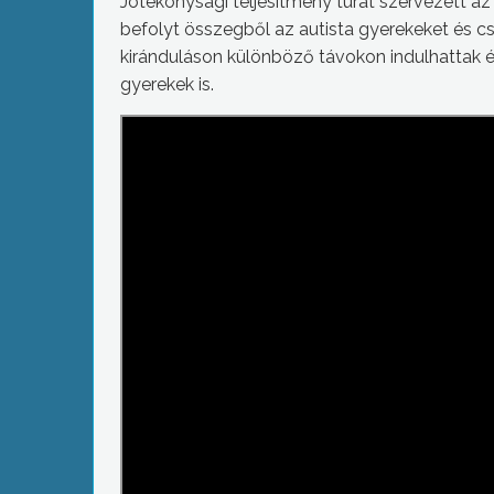
Jótékonysági teljesítmény túrát szervezett a
befolyt összegből az autista gyerekeket és c
kiránduláson különböző távokon indulhattak és
gyerekek is.