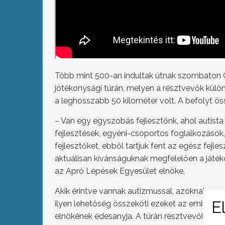
Több mint 500-an indultak útnak szombaton Ga
jótékonysági túrán, melyen a résztvevők külö
a leghosszabb 50 kilométer volt. A befolyt öss
– Van egy egyszobás fejlesztőnk, ahol autista
fejlesztések, egyéni-csoportos foglalkozások, 
fejlesztőket, ebből tartjuk fent az egész fejle
aktuálisan kívánságuknak megfelelően a játék
az Apró Lépések Egyesület elnöke.
Akik érintve vannak autizmussal, azoknak anny
ilyen lehetőség összeköti ezeket az embereke
elnökének édesanyja. A túrán résztvevők amel