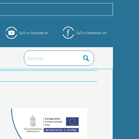
GyTv a Youtube-on
GyTv a Facebook-on