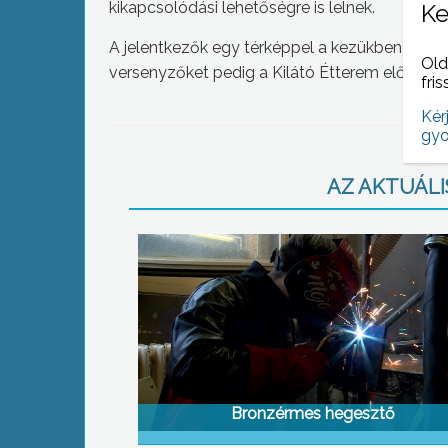
kikapcsolódási lehetőségre is lelnek.
Ke
A jelentkezők egy térképpel a kezükben kezdt
Old
versenyzőket pedig a Kilátó Étterem előtt a sze
fris
Kér
gyo
AZ AKTUÁLIS
Bronzérmes hegesztő