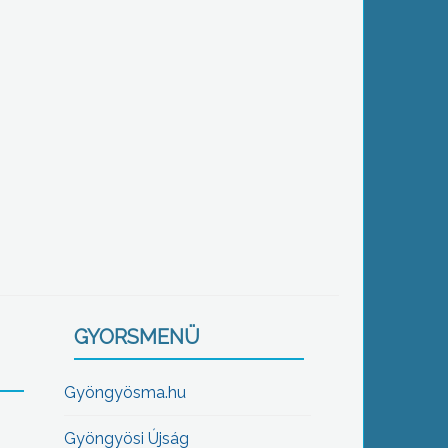
GYORSMENÜ
Gyöngyösma.hu
Gyöngyösi Újság