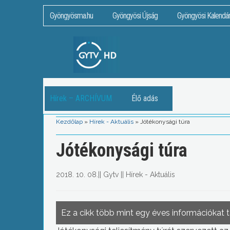
Gyöngyösma.hu
Gyöngyösi Újság
Gyöngyösi Kalendá
Hírek – ARCHÍVUM
Élő adás
Kezdőlap
»
Hírek - Aktuális
»
Jótékonysági túra
Jótékonysági túra
2018. 10. 08.
||
Gytv
||
Hírek - Aktuális
Ez a cikk több mint egy éves információkat 