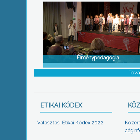
Élménypedagógia
Tová
ETIKAI KÓDEX
KÖZ
Választási Etikai Kódex 2022
Közér
céginf