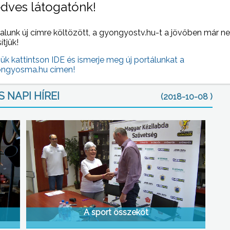
dves látogatónk!
ék meg a maguk elé kitűzött távot. Az induló és célba érő
alunk új címre költözött, a gyongyostv.hu-t a jövőben már n
rvezők étellel és itallal várták.
sítjük!
jük kattintson IDE és ismerje meg új portálunkat a
ngyosma.hu címen!
 NAPI HÍREI
(2018-10-08 )
A sport összeköt