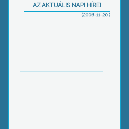
AZ AKTUÁLIS NAPI HÍREI
(2006-11-20 )
Aranyecset
A szociális munka elismerése
Abasáron
1000 éves a magyar vendéglátás