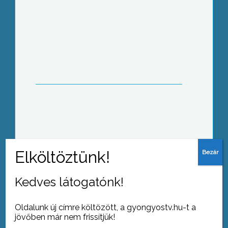
Jubileumi találkozó
Zöldségparádé
Kedves látogatónk!
Oldalunk új címre költözött, a gyongyostv.hu-t a
jövőben már nem frissítjük!