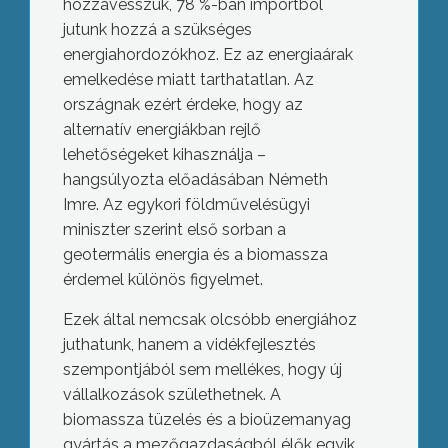
hozzávesszük, 78 %-ban importból
jutunk hozzá a szükséges
energiahordozókhoz. Ez az energiaárak
emelkedése miatt tarthatatlan. Az
országnak ezért érdeke, hogy az
alternatív energiákban rejlő
lehetőségeket kihasználja –
hangsúlyozta előadásában Németh
Imre. Az egykori földművelésügyi
miniszter szerint első sorban a
geotermális energia és a biomassza
érdemel különös figyelmet.
Ezek által nemcsak olcsóbb energiához
juthatunk, hanem a vidékfejlesztés
szempontjából sem mellékes, hogy új
vállalkozások születhetnek. A
biomassza tüzelés és a bioüzemanyag
gyártás a mezőgazdaságból élők egyik