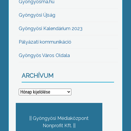
Gyöngyösma.hu
Gyöngyösi Újság
Gyöngyösi Kalendárium 2023
Pályázati kommunikáció
Gyöngyös Város Oldala
ARCHÍVUM
Archívum
Gyöngyösi Médiaközpont
Nonprofit Kft.