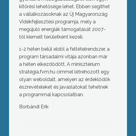
kitörési lehetősége lehet. Ebben segíthet
a vállalkozásoknak az Új Magyarország
Vidékfejlesztési programja, mely a
megújuló energiák támogatását 2007-
től kiemelt területként kezeli.
1-2 héten belül eldől a feltételrendszer, a
program társadalmi vitája azonban már
a héten elkezdődött. A minisztérium
stratégia.fvm.hu címmel létrehozott egy
olyan weboldalt, amelyen az érdeklődők
észrevételeket és javaslatokat tehetnek
a programmal kapcsolatban.
Előadás a buddhizmusról
Borbándi Erik