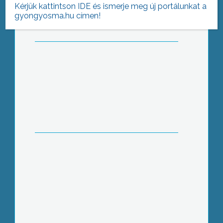
Kérjük kattintson IDE és ismerje meg új portálunkat a
gyongyosma.hu címen!
Támad a calici!
Ágyszám-háború
Megvannak a felelősök