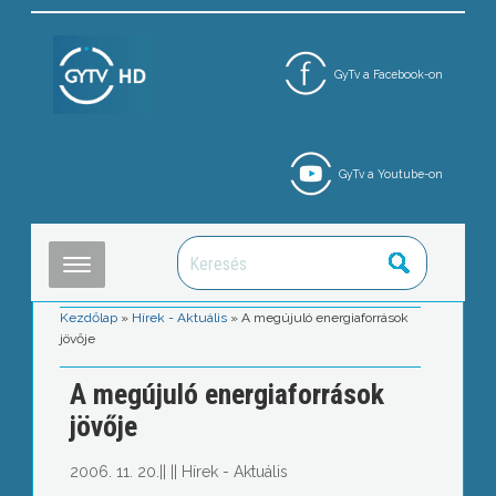
GyTv a Facebook-on
GyTv a Youtube-on
Kezdőlap
»
Hírek - Aktuális
»
A megújuló energiaforrások
jövője
A megújuló energiaforrások
jövője
2006. 11. 20.
||
||
Hírek - Aktuális