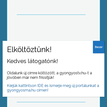
hazánkban a villamos energia iránti
igények közel 6%-kal csökkentek
A január közepén indult Közmunka-
program keretében 130 fő
foglalkoztatására kapott lehetőséget
az Egererdő Zrt
Kedves látogatónk!
Oldalunk új címre költözött, a gyongyostv.hu-t a
Városi Diáknapot tartottak a Mátra
jövőben már nem frissítjük!
Művelődési Központban, mely
Kérjük kattintson IDE és ismerje meg új portálunkat a
keretein belül harmadjára adták át a
gyongyosma.hu címen!
„Gyöngyösi Fiatalok a Tudásért,
Művészetekért és Sportért” kitüntetést