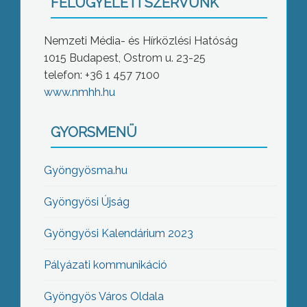
FELÜGYELETI SZERVÜNK
Nemzeti Média- és Hírközlési Hatóság
1015 Budapest, Ostrom u. 23-25
telefon: +36 1 457 7100
www.nmhh.hu
GYORSMENÜ
Gyöngyösma.hu
Gyöngyösi Újság
Gyöngyösi Kalendárium 2023
Pályázati kommunikáció
Gyöngyös Város Oldala