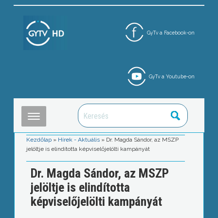
GyTv a Facebook-on
GyTv a Youtube-on
Kezdőlap
»
Hírek - Aktuális
»
Dr. Magda Sándor, az MSZP
jelöltje is elindította képviselőjelölti kampányát
Dr. Magda Sándor, az MSZP
jelöltje is elindította
képviselőjelölti kampányát