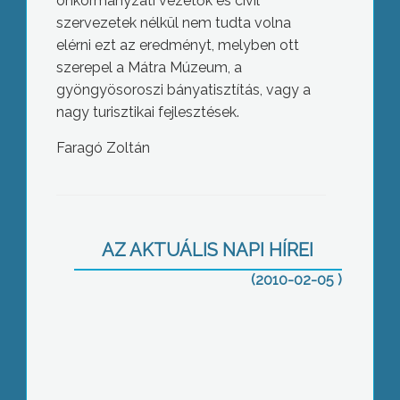
önkormányzati vezetők és civil
szervezetek nélkül nem tudta volna
elérni ezt az eredményt, melyben ott
szerepel a Mátra Múzeum, a
gyöngyösoroszi bányatisztítás, vagy a
nagy turisztikai fejlesztések.
Faragó Zoltán
Mint arról tegnap beszámoltunk, a
Jobbik régi, immár kizárt gyöngyösi
elnöke, Laczik Attila egy internetes
AZ AKTUÁLIS NAPI HÍREI
hírportálon tálalt ki kizárása
körülményeiről
(2010-02-05 )
3%-kal növelte villamos energia
értékesítését 2009-ben a Mátrai
Erőmű, annak ellenére, hogy