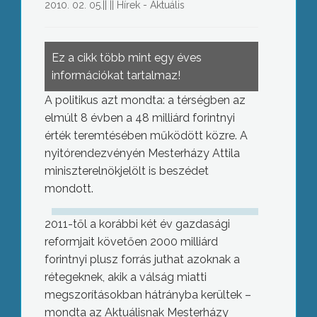
2010. 02. 05.
||
||
Hírek - Aktuális
Ez a cikk több mint egy éves
információkat tartalmaz!
A politikus azt mondta: a térségben az
elmúlt 8 évben a 48 milliárd forintnyi
érték teremtésében működött közre. A
nyitórendezvényén Mesterházy Attila
miniszterelnökjelölt is beszédet
mondott.
2011-től a korábbi két év gazdasági
reformjait követően 2000 milliárd
forintnyi plusz forrás juthat azoknak a
rétegeknek, akik a válság miatti
megszorításokban hátrányba kerültek –
mondta az Aktuálisnak Mesterházy