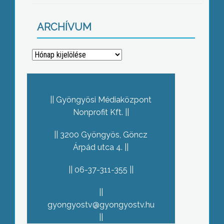
ARCHÍVUM
Archívum
Gyöngyösi Médiaközpont
Nonprofit Kft.
3200 Gyöngyös, Göncz
Árpád utca 4.
06-37-311-355
gyongyostv@gyongyostv.hu