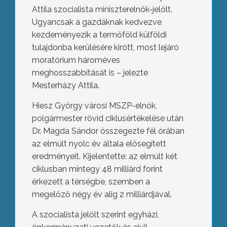
Attila szocialista miniszterelnök-jelölt.
Ugyancsak a gazdáknak kedvezve
kezdeményezik a termőföld külföldi
tulajdonba kerülésére kirótt, most lejáró
moratórium hároméves
meghosszabbítását is – jelezte
Mesterházy Attila.
Hiesz György városi MSZP-elnök,
polgármester rövid ciklusértékelése után
Dr. Magda Sándor összegezte fél órában
az elmúlt nyolc év általa elősegített
eredményeit. Kijelentette: az elmúlt két
ciklusban mintegy 48 milliárd forint
érkezett a térségbe, szemben a
megelőző négy év alig 2 milliárdjával.
A szocialista jelölt szerint egyházi,