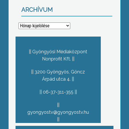
ARCHÍVUM
Archívum
Gyöngyösi Médiaközpont
Nonprofit Kft.
3200 Gyöngyös, Göncz
Árpád utca 4.
06-37-311-355
gyongyostv@gyongyostv.hu