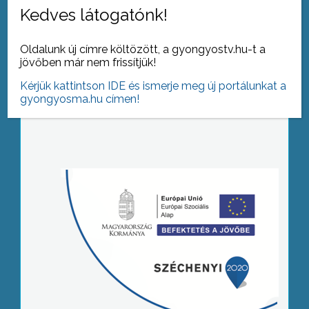
Kedves látogatónk!
Oldalunk új címre költözött, a gyongyostv.hu-t a
jövőben már nem frissítjük!
Kérjük kattintson IDE és ismerje meg új portálunkat a
gyongyosma.hu címen!
Tovább az archívumra