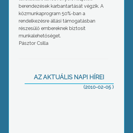
berendezések karbantartását végzik. A
közmunkaprogram 50%-ban a
rendelkezésre állási támogatásban
részesülő embereknek biztosít
munkalehetőséget.
Pásztor Csilla
Dr. Magda Sándor, az MSZP jelöltje is
elindította képviselőjelölti kampányát
AZ AKTUÁLIS NAPI HÍREI
(2010-02-05 )
Mint arról tegnap beszámoltunk, a
Jobbik régi, immár kizárt gyöngyösi