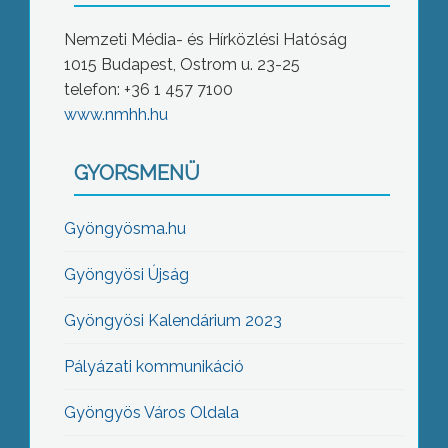
Nemzeti Média- és Hírközlési Hatóság
1015 Budapest, Ostrom u. 23-25
telefon: +36 1 457 7100
www.nmhh.hu
GYORSMENÜ
Gyöngyösma.hu
Gyöngyösi Újság
Gyöngyösi Kalendárium 2023
Pályázati kommunikáció
Gyöngyös Város Oldala