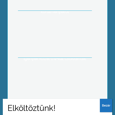
elnöke, Laczik Attila egy internetes
hírportálon tálalt ki kizárása
körülményeiről
3%-kal növelte villamos energia
értékesítését 2009-ben a Mátrai
Erőmű, annak ellenére, hogy
hazánkban a villamos energia iránti
igények közel 6%-kal csökkentek
Városi Diáknapot tartottak a Mátra
Művelődési Központban, mely
keretein belül harmadjára adták át a
„Gyöngyösi Fiatalok a Tudásért,
Művészetekért és Sportért” kitüntetést