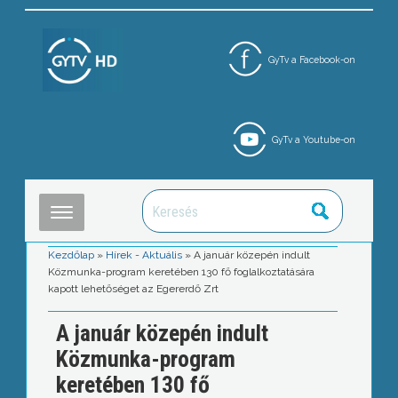
GyTv a Facebook-on
GyTv a Youtube-on
Kezdőlap
»
Hírek - Aktuális
»
A január közepén indult
Közmunka-program keretében 130 fő foglalkoztatására
kapott lehetőséget az Egererdő Zrt
A január közepén indult
Közmunka-program
keretében 130 fő