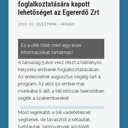
foglalkoztatására kapott
lehetőséget az Egererdő Zrt
2010. 02. 05.
||
||
Hírek - Aktuális
Ez a cikk több mint egy éves
információkat tartalmaz!
A társaság 5.éve vesz részt a hátrányos
helyzetű emberek foglalkoztatásában.
Az erdészetnél augusztus végéig tart a
program. Az első 50 ember már
munkába is állt, a téli időszak teendőiben
segítik a szakembereket.
Most leginkább a téli vadetetésnél
segítenek, de tavasztól a sétautak,
turistautak, tanösvények, közjóléti