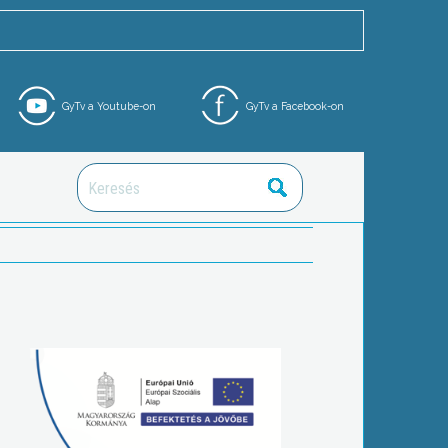
GyTv a Youtube-on
GyTv a Facebook-on