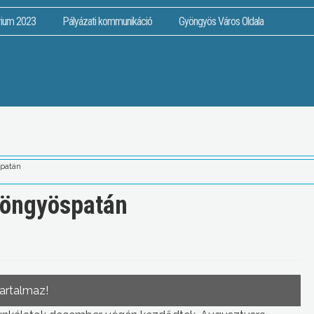
rium 2023
Pályázati kommunikáció
Gyöngyös Város Oldala
patán
yöngyöspatán
tartalmaz!