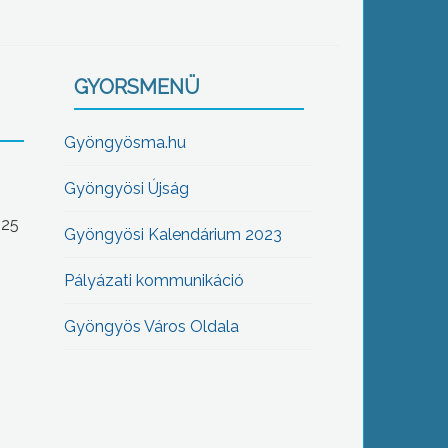
GYORSMENÜ
Gyöngyösma.hu
Gyöngyösi Újság
-25
Gyöngyösi Kalendárium 2023
Pályázati kommunikáció
Gyöngyös Város Oldala