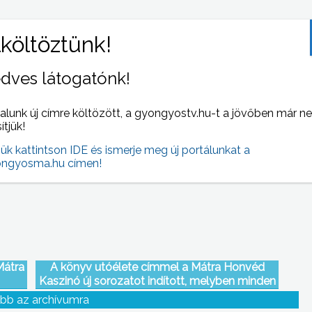
dves látogatónk!
alunk új címre költözött, a gyongyostv.hu-t a jövőben már n
közre
A földért életjáradék program folytatódik –
sítjük!
tait a
jelentette be Magda Sándor országgyűlési
ző
képviselő
jük kattintson IDE és ismerje meg új portálunkat a
dzsét
ngyosma.hu címen!
Mátra
A könyv utóélete címmel a Mátra Honvéd
Kaszinó új sorozatot indított, melyben minden
hónapban egy kortárs magyar költőt mutatnak
bb az archívumra
be