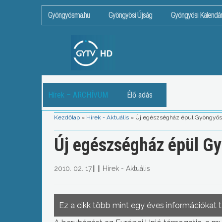
Gyöngyösma.hu
Gyöngyösi Újság
Gyöngyösi Kalendá
Hírek – ARCHÍVUM
Élő adás
Kezdőlap
»
Hírek - Aktuális
»
Új egészségház épül Gyöngyös
Új egészségház épül G
2010. 02. 17.
||
||
Hírek - Aktuális
Ez a cikk több mint egy éves információkat 