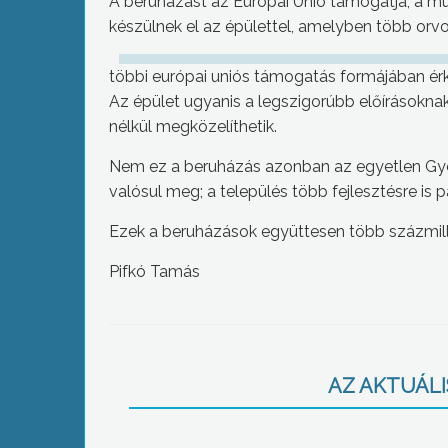
A beruházást az Európai Unió támogatja, a 
készülnek el az épülettel, amelyben több orvo
többi európai uniós támogatás formájában érke
Az épület ugyanis a legszigorúbb előírásokna
nélkül megközelíthetik.
Nem ez a beruházás azonban az egyetlen Gy
valósul meg; a település több fejlesztésre is p
Ezek a beruházások együttesen több százmillió
Pifkó Tamás
AZ AKTUÁLIS