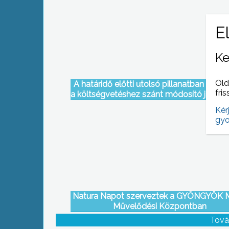
Ke
Old
A határidő előtti utolsó pillanatban adta 
fris
a költségvetéshez szánt módosító javasla
Polgári Frakció, akik több nem kötele
Kér
feladattól megszabadítanák a városi bü
gyo
Natura Napot szerveztek a GYÖNGYÖK 
Művelődési Központban
Tová