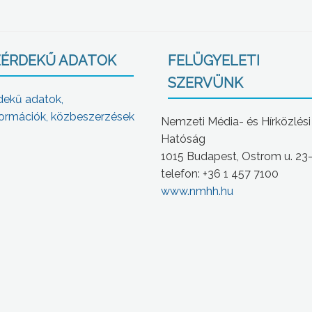
ÉRDEKŰ ADATOK
FELÜGYELETI
SZERVÜNK
dekű adatok,
ormációk, közbeszerzések
Nemzeti Média- és Hírközlési
Hatóság
1015 Budapest, Ostrom u. 23
telefon: +36 1 457 7100
www.nmhh.hu