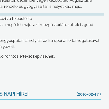
munkálatok december végén kezdődtek. Augusztusra
si rendelő és gyógyszertár is helyet kap majd.
zik a településre.
k is megfelel majd, azt mozgáskorlátozottak is gond
öngyöspatán, amely az ez Európai Unió támogatásával
ályázott.
 forintos értéket képviselnek.
 NAPI HÍREI
(2010-02-17 )