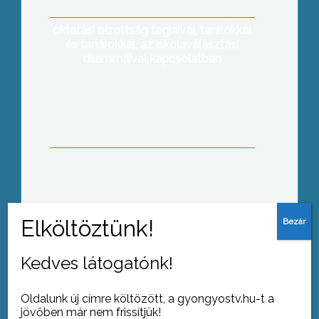
nyilvános kerekasztal beszélgetést
tartott oktatási szakemberekkel, az
oktatási bizottság tagjaival, tanítókkal
és tanárokkal, az iskolaválasztási
dilemmáival kapcsolatban
Az elmúlt hétvégén három bált is
rendeztek Gyöngyösön és környékén
Kedves látogatónk!
Tovább az archívumra
Oldalunk új címre költözött, a gyongyostv.hu-t a
jövőben már nem frissítjük!