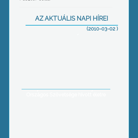
Kétéltűekre, halakra, kutyákra és a
AZ AKTUÁLIS NAPI HÍREI
madarakra, egyszóval a kedvtelésből
tartott kedvencekre vonatkozik az új
(2010-03-02 )
állatvédelmi szabályrendszer
Gyöngyös egészségügyi rendszere és
az ügyeleti ellátás volt a témája annak
a munkacsoport megbeszélésnek,
amelyet a Területi Önkormányzatok
Országos Szövetsége hívott életre
A Vidár Waldorf Művészeti Iskola
„Mitől lesz boldog, emberke?” címmel