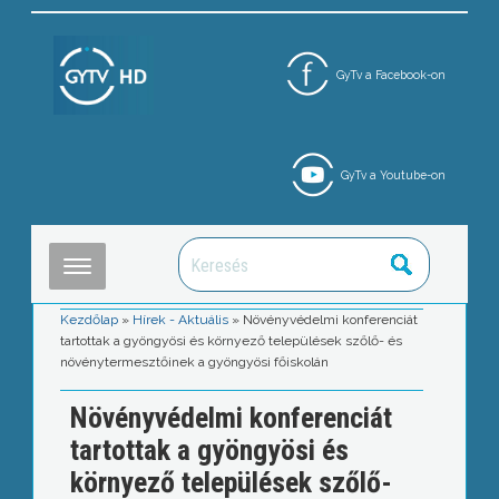
GyTv a Facebook-on
GyTv a Youtube-on
Kezdőlap
»
Hírek - Aktuális
»
Növényvédelmi konferenciát
tartottak a gyöngyösi és környező települések szőlő- és
növénytermesztőinek a gyöngyösi főiskolán
Növényvédelmi konferenciát
tartottak a gyöngyösi és
környező települések szőlő-