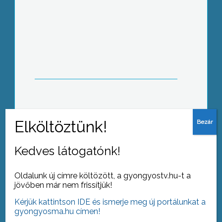
Márciustól indult és hónapokon át
zajlik a rendőrség második Háló-
programja.
Olvasáskultúránkról sokat elárul az a
tény, hogy a magyar olvasók
többsége a kötelező olvasmányokon
kívül semmit nem olvas
Kedves látogatónk!
Oldalunk új címre költözött, a gyongyostv.hu-t a
jövőben már nem frissítjük!
Kérjük kattintson IDE és ismerje meg új portálunkat a
A március 15-ei forradalom és
gyongyosma.hu címen!
szabadságharc tiszteletére állította