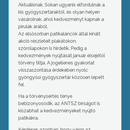
Aktuálisnak. Sokan ugyanis elfordulnak a
kis gyógyszertáraktól, és olyan helyen
vásárolnak, ahol kedvezményt kapnak a
pirulák árából.
Az elsősorban patikaláncok által kínált
akció részleteit plakátokon,
szórólapokon is hirdetik. Pedig a
kedvezmények nyújtását január elsejétől
törvény tiltja. A jogellenes gyakorlat
visszaszorítása érdekében nyolc
gyöngyösi gyógyszertár közösen lépett
fel.
Ha a törvénysértés ténye
bebizonyosodik, az ÁNTSZ bírságot is
kiszabhat a kedvezményeket nyújtó
patikákra.
Kérdéses azonban, hogy vajon az