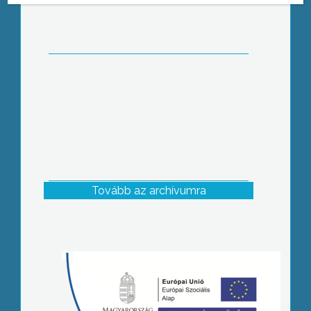
színre második bemutatóját a főiskola
színjátszó-csoportja, a KáRó Színkör
Tovább az archívumra