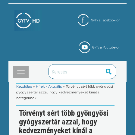
GyTv a Facebook-on
GyTv a Youtube-on
Kezdőlap
»
Hírek - Aktuális
»
Törvényt sért több gyöngyösi
gyógyszertár azzal, hogy kedvezményeket kínál a
betegeknek
Törvényt sért több gyöngyösi
gyógyszertár azzal, hogy
kedvezményeket kínál a