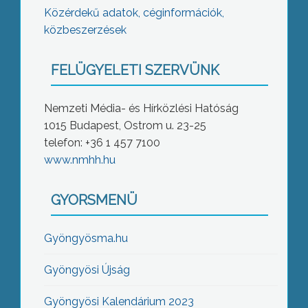
Közérdekű adatok, céginformációk,
közbeszerzések
FELÜGYELETI SZERVÜNK
Nemzeti Média- és Hírközlési Hatóság
1015 Budapest, Ostrom u. 23-25
telefon: +36 1 457 7100
www.nmhh.hu
GYORSMENÜ
Gyöngyösma.hu
Gyöngyösi Újság
Gyöngyösi Kalendárium 2023