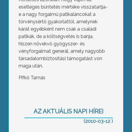
esetleges büntetés mértéke visszatartja-
e a nagy forgalmú patikaláncokat a
törvénysértő gyakorlattól, amelynek
kárát egyébként nem csak a családi
patikák, de a költségvetés is bánja,
hiszen növekvő gyógyszer- és
vényforgalmat generál, amely nagyobb
társadalombiztosítási támogatást von
maga után.
Pifkó Tamás
A Mátraalja három polgármestere is
komoly elismerést vehetett át március
15-e alkalmából az önkormányzati
tárcától Busapesten
AZ AKTUÁLIS NAPI HÍREI
(2010-03-12 )