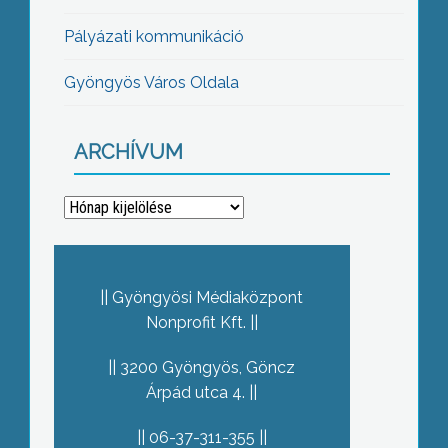
Pályázati kommunikáció
Gyöngyös Város Oldala
ARCHÍVUM
Archívum
Gyöngyösi Médiaközpont
Nonprofit Kft.
3200 Gyöngyös, Göncz
Árpád utca 4.
06-37-311-355