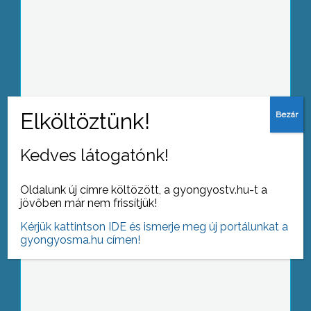
Szerda éjjel egy helyi család tagjai
támadtak intézkedő rendőrökre
Gyöngyösorosziban, két rendőr
könnyebben megsérült
Kedves látogatónk!
A Mátraderecskei Mofetta Szén-dioxid
Oldalunk új címre költözött, a gyongyostv.hu-t a
Gyógygázfürdő
jövőben már nem frissítjük!
egészségmegőrzésben és
gyógyításban betöltött szerepéről
Kérjük kattintson IDE és ismerje meg új portálunkat a
tartottak Nemzetközi Szakmai
gyongyosma.hu címen!
Konferenciát