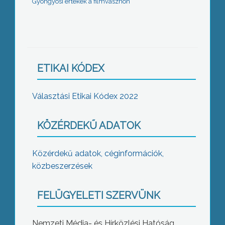
Gyöngyösi értékek a filmvásznon
ETIKAI KÓDEX
Választási Etikai Kódex 2022
KÖZÉRDEKŰ ADATOK
Közérdekű adatok, céginformációk,
közbeszerzések
FELÜGYELETI SZERVÜNK
Nemzeti Média- és Hírközlési Hatóság