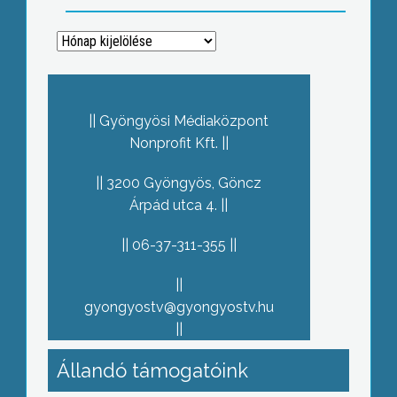
Archívum
Gyöngyösi Médiaközpont
Nonprofit Kft.
3200 Gyöngyös, Göncz
Árpád utca 4.
06-37-311-355
gyongyostv@gyongyostv.hu
Állandó támogatóink