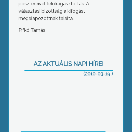
posztereivel felülragasztották. A
választási bizottság a kifogást
megalapozottnak találta.
Pifkó Tamás
2011-re a mai takarékos pályán
maradva akár 3-4 százalékos
gazdasági növekedést is elérhet az
AZ AKTUÁLIS NAPI HÍREI
ország – jelentette ki televíziónknak a
miniszterelnök
(2010-03-19 )
Pelczné Gáll Ildikó, a Fidesz alelnöke
volt a párt első kampányfórumának
előadója, aki arról beszélt: rendet kell
teremteni a magyar gazdaságban