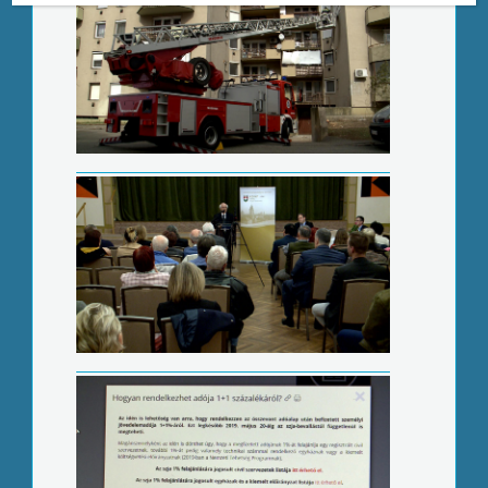
Sok kicsi sokra megy
Aludj máskor!