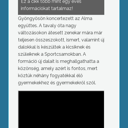
Ez a cikk több mint egy éves
információkat tartalmaz!
Gyöngyösön koncertezett az Alma
együttes. A tavaly óta nagy
változásokon átesett zenekar mára már
teljesen összeszokott, ismert, valamint új
dalokkal is készültek a kicsiknek és
szüleiknek a Sportcsarnokban. A
formáció új dalait is meghallgathatta a
közönség, amely azért is fontos, mert
köztük néhány fogyatékkal élő
gyermekekhez és gyermekekről szól.