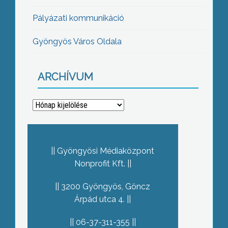
Pályázati kommunikáció
Gyöngyös Város Oldala
ARCHÍVUM
Archívum
Gyöngyösi Médiaközpont
Nonprofit Kft.
3200 Gyöngyös, Göncz
Árpád utca 4.
06-37-311-355