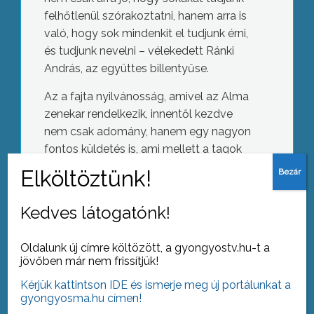
felhőtlenül szórakoztatni, hanem arra is
való, hogy sok mindenkit el tudjunk érni,
és tudjunk nevelni – vélekedett Ránki
András, az együttes billentyűse.
Az a fajta nyilvánosság, amivel az Alma
zenekar rendelkezik, innentől kezdve
nem csak adomány, hanem egy nagyon
fontos küldetés is, ami mellett a tagok
sem mehetnek el – szögezte le Ránki
Tombolt a szél
András.
Kedves látogatónk!
Oldalunk új címre költözött, a gyongyostv.hu-t a
jövőben már nem frissítjük!
AZ AKTUÁLIS NAPI HÍREI
Kérjük kattintson IDE és ismerje meg új portálunkat a
(2019-03-11 )
gyongyosma.hu címen!
Zsidó-keresztény együttélés