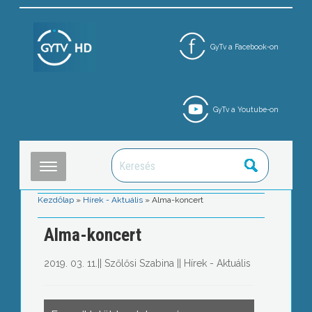
GyTv a Facebook-on
GyTv a Youtube-on
Kezdőlap
»
Hírek - Aktuális
»
Alma-koncert
Alma-koncert
2019. 03. 11.
||
Szőlősi Szabina
||
Hírek - Aktuális