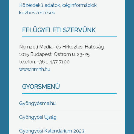
Közérdekű adatok, céginformációk,
közbeszerzések
FELÜGYELETI SZERVÜNK
Nemzeti Média- és Hírközlési Hatóság
1015 Budapest, Ostrom u. 23-25
telefon: +36 1 457 7100
www.nmhh.hu
GYORSMENÜ
Gyöngyösma.hu
Gyöngyösi Újság
Gyöngyösi Kalendárium 2023