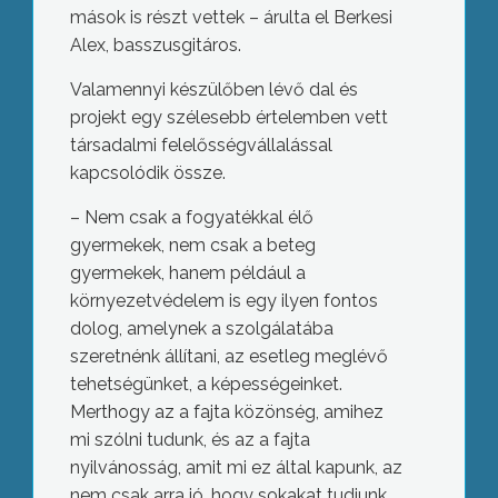
mások is részt vettek – árulta el Berkesi
Alex, basszusgitáros.
Valamennyi készülőben lévő dal és
projekt egy szélesebb értelemben vett
társadalmi felelősségvállalással
kapcsolódik össze.
– Nem csak a fogyatékkal élő
gyermekek, nem csak a beteg
gyermekek, hanem például a
környezetvédelem is egy ilyen fontos
dolog, amelynek a szolgálatába
szeretnénk állítani, az esetleg meglévő
tehetségünket, a képességeinket.
Merthogy az a fajta közönség, amihez
mi szólni tudunk, és az a fajta
nyilvánosság, amit mi ez által kapunk, az
nem csak arra jó, hogy sokakat tudjunk