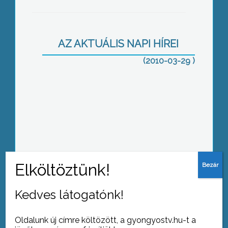
A Fő téren tartott kampányfórumot a
Jobbik Magyarországért Mozgalom
AZ AKTUÁLIS NAPI HÍREI
(2010-03-29 )
A Nemzetközi tudományos napokat
kétévenként szervezi meg a
gyöngyösi Károly Róbert főiskola
5 általános és 5 középiskola
Kedves látogatónk!
diákküldötteinek részvételével Városi
Diáktestületi ülést tartottak a
Oldalunk új címre költözött, a gyongyostv.hu-t a
Polgármesteri Hivatal dísztermében.