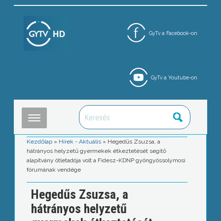
GyTv a Facebook-on
GyTv a Youtube-on
Kezdőlap
»
Hírek - Aktuális
»
Hegedűs Zsuzsa, a
hátrányos helyzetű gyermekek étkeztetését segítő
alapítvány ötletadója volt a Fidesz-KDNP gyöngyössolymosi
fórumának vendége
Hegedűs Zsuzsa, a
hátrányos helyzetű