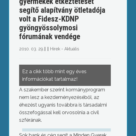
gyermekek étkeztetését
segítő alapítvány ötletadója
volt a Fidesz-KDNP
gyöngyössolymosi
fórumának vendége
2010. 03. 29.
||
||
Hírek - Aktuális
Ez a cikk több mint egy éves
információkat tartalmaz!
A szakember szerint kormányprogram
nem lesz a kezdeményezéséből, az
éhezést ugyanis továbbra is társadalmi
összefogással kell orvosolnia a civil
szférának.
Sok bank és cég segít a Minden Gyerek