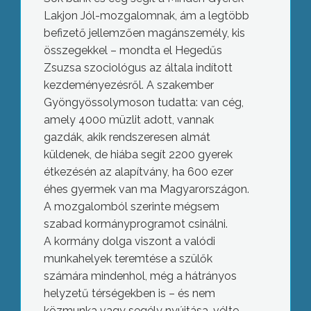
Lakjon Jól-mozgalomnak, ám a legtöbb
befizető jellemzően magánszemély, kis
összegekkel – mondta el Hegedűs
Zsuzsa szociológus az általa indított
kezdeményezésről. A szakember
Gyöngyössolymoson tudatta: van cég,
amely 4000 müzlit adott, vannak
gazdák, akik rendszeresen almát
küldenek, de hiába segít 2200 gyerek
étkezésén az alapítvány, ha 600 ezer
éhes gyermek van ma Magyarországon.
A mozgalomból szerinte mégsem
szabad kormányprogramot csinálni.
A kormány dolga viszont a valódi
munkahelyek teremtése a szülők
számára mindenhol, még a hátrányos
helyzetű térségekben is – és nem
közmunka vagy segély nyújtása, vélte