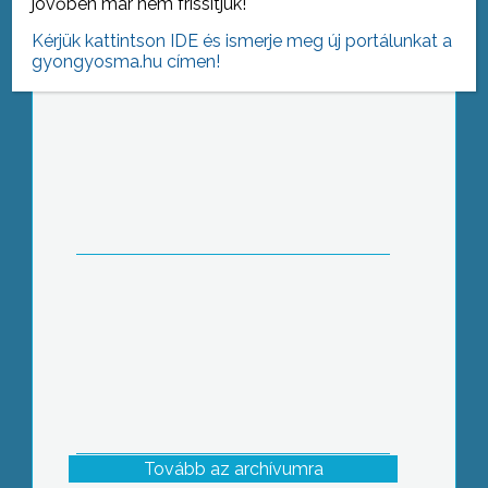
jövőben már nem frissítjük!
Kérjük kattintson IDE és ismerje meg új portálunkat a
gyongyosma.hu címen!
Az Autizmus Világnapja alkalmából a
Berze Nagy János Gimnázium tanulói
az Autista Segítő Központ javára a
Kőmíves Kelemen című színdarabot
mutatták be a Mátra Művelődési
Központ színpadán.
Tovább az archívumra