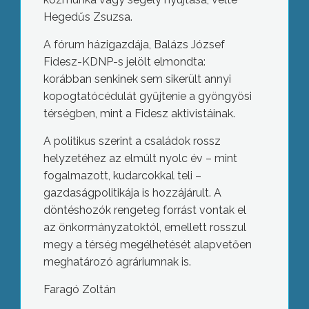
Hegedűs Zsuzsa.
A fórum házigazdája, Balázs József
Fidesz-KDNP-s jelölt elmondta:
korábban senkinek sem sikerült annyi
kopogtatócédulát gyűjtenie a gyöngyösi
térségben, mint a Fidesz aktivistáinak.
A politikus szerint a családok rossz
helyzetéhez az elmúlt nyolc év – mint
fogalmazott, kudarcokkal teli –
gazdaságpolitikája is hozzájárult. A
döntéshozók rengeteg forrást vontak el
az önkormányzatoktól, emellett rosszul
megy a térség megélhetését alapvetően
meghatározó agráriumnak is.
Faragó Zoltán