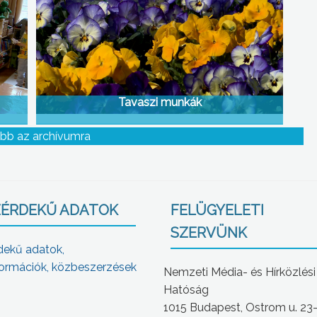
Tavaszi munkák
bb az archívumra
ÉRDEKŰ ADATOK
FELÜGYELETI
SZERVÜNK
dekű adatok,
ormációk, közbeszerzések
Nemzeti Média- és Hírközlési
Hatóság
1015 Budapest, Ostrom u. 23