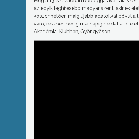
Még a 13. században boldoggá avatták, szentté
az egyik leghíresebb magyar szent, akinek él
köszönhetően máig újabb adatokkal bővül a tu
váró, részben pedig mai napig példát adó élet
Akadémiai Klubban, Gyöngyösön.