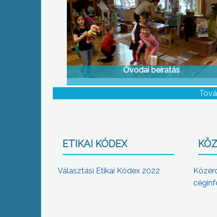
Óvodai beíratás
Tová
ETIKAI KÓDEX
KÖZ
Választási Etikai Kódex 2022
Közér
céginf