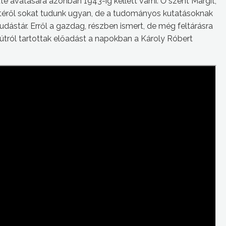
 avatására azonban 1943-ig kellett várni. Ő szent Margit,
etéről sokat tudunk ugyan, de a tudományos kutatásoknak
dástár. Erről a gazdag, részben ismert, de még feltárásra
útról tartottak előadást a napokban a Károly Róbert