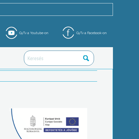
GyTv a Youtube-on
GyTv a Facebook-on