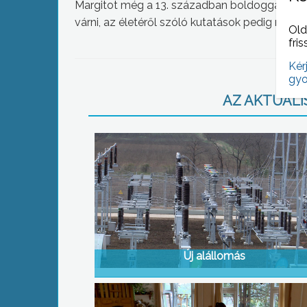
Margitot még a 13. században boldoggá avatt
várni, az életéről szóló kutatások pedig még 
Old
fris
Kér
gyo
AZ AKTUÁLIS
Új alállomás