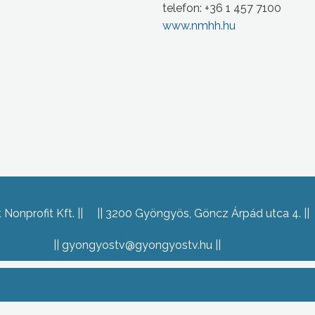
telefon: +36 1 457 7100
www.nmhh.hu
Nonprofit Kft.
3200 Gyöngyös, Göncz Árpád utca 4.
gyongyostv@gyongyostv.hu