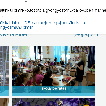
ák, szentté avatására azonban egészen 1943-ig kellett
sem értek véget.
alunk új címre költözött, a gyongyostv.hu-t a jövőben már n
sítjük!
jük kattintson IDE és ismerje meg új portálunkat a
ngyosma.hu címen!
 NAPI HÍREI
(2019-04-04 )
Iskolai beíratás