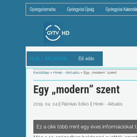
Gyöngyösma.hu
Gyöngyösi Újság
Gyöngyösi Kalendá
Hírek – ARCHÍVUM
Élő adás
Kezdőlap
»
Hírek - Aktuális
»
Egy „modern” szent
Egy „modern” szent
2019. 04. 04.
||
Pálinkás Ildikó
||
Hírek - Aktuális
Ez a cikk több mint egy éves információkat 