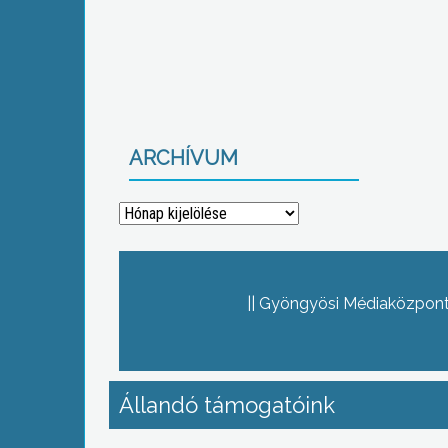
ARCHÍVUM
Archívum
Gyöngyösi Médiaközpont 
Állandó támogatóink