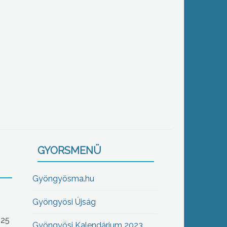
GYORSMENÜ
Gyöngyösma.hu
Gyöngyösi Újság
-25
Gyöngyösi Kalendárium 2023