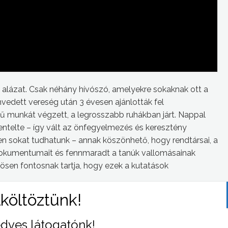
és alázat. Csak néhány hívószó, amelyekre sokaknak ott a
envedett vereség után 3 évesen ajánlották fel
munkát végzett, a legrosszabb ruhákban járt. Nappal
zentelte – így vált az önfegyelmezés és keresztény
en sokat tudhatunk – annak köszönhető, hogy rendtársai, a
okumentumait és fennmaradt a tanúk vallomásainak
ösen fontosnak tartja, hogy ezek a kutatások
 szülei felmentették volna fogadalma alól, ő kitartott –
ogy bizonyítsa teljes odaadását és hivatástudatát.
dves látogatónk!