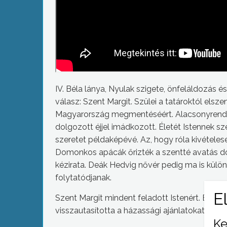
IV. Béla lánya, Nyulak szigete, önfeláldozás 
válasz: Szent Margit. Szülei a tatároktól elsz
Magyarország megmentéséért. Alacsonyrendű 
dolgozott éjjel imádkozott. Életét Istennek s
szeretet példaképévé. Az, hogy róla kivételes
Domonkos apácák őrizték a szentté avatás d
kézirata. Deák Hedvig nővér pedig ma is külön
folytatódjanak.
Szent Margit mindent feladott Istenért. És bár
visszautasította a házassági ajánlatokat is, h
Ke