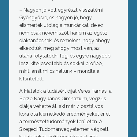
– Nagyon jó volt egyrészt visszatérni
Gyöngyösre, és nagyon jó, hogy
elismerték utólag a munkánkat, de ez
nem csak nekem szól, hanem az egész
diáktanácsnak, és remélem, hogy ahogy
elkezdtük, meg ahogy most van, az
utána folytatódni fog, és egyre nagyobb
lesz, kiteljesedtebb és sokkal profibb,
mint, amit mi csináltunk – mondta a
kitüntetett.
A Fiatalok a tudásért díjat Veres Tamás, a
Berze Nagy János Gimnázium, végzős
diákja vehette át, aki már 7. osztályos
kora óta kiemelkedő eredményeket ér el
a természettudományok területén. A
Szegedi Tudományegyetemen végzett
kutatásokat, célja egy olyan eljárás