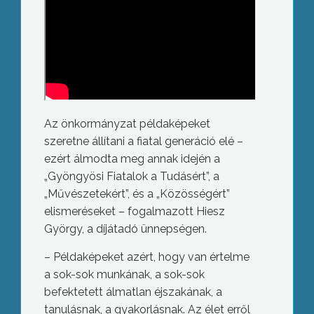
Az önkormányzat példaképeket
szeretne állítani a fiatal generáció elé –
ezért álmodta meg annak idején a
„Gyöngyösi Fiatalok a Tudásért”, a
„Művészetekért”, és a „Közösségért”
elismeréseket – fogalmazott Hiesz
György, a díjátadó ünnepségen.
– Példaképeket azért, hogy van értelme
a sok-sok munkának, a sok-sok
befektetett álmatlan éjszakának, a
tanulásnak, a gyakorlásnak. Az élet erről