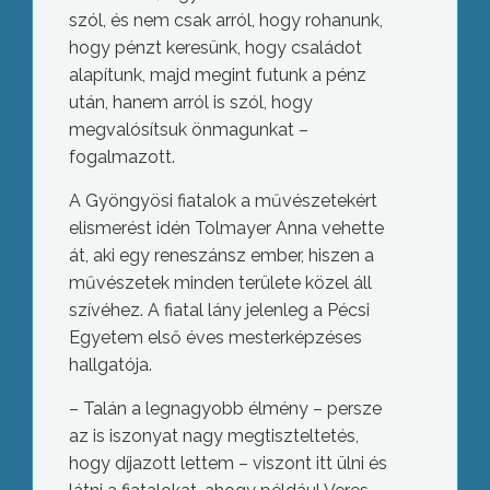
szól, és nem csak arról, hogy rohanunk,
hogy pénzt keresünk, hogy családot
alapítunk, majd megint futunk a pénz
után, hanem arról is szól, hogy
megvalósítsuk önmagunkat –
fogalmazott.
A Gyöngyösi fiatalok a művészetekért
elismerést idén Tolmayer Anna vehette
át, aki egy reneszánsz ember, hiszen a
művészetek minden területe közel áll
szívéhez. A fiatal lány jelenleg a Pécsi
Egyetem első éves mesterképzéses
hallgatója.
– Talán a legnagyobb élmény – persze
az is iszonyat nagy megtiszteltetés,
hogy díjazott lettem – viszont itt ülni és