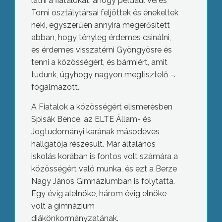
látni a fiatalokat, ahogy például Veres
Tomi osztálytársai feljöttek és énekeltek
neki, egyszerűen annyira megerősített
abban, hogy tényleg érdemes csinálni,
és érdemes visszatérni Gyöngyösre és
tenni a közösségért, és bármiért, amit
tudunk, úgyhogy nagyon megtisztelő -.
fogalmazott.
A Fiatalok a közösségért elismerésben
Spisák Bence, az ELTE Állam- és
Jogtudományi karának másodéves
hallgatója részesült. Már általános
iskolás korában is fontos volt számára a
közösségért való munka, és ezt a Berze
Nagy János Gimnáziumban is folytatta.
Egy évig alelnöke, három évig elnöke
volt a gimnázium
diákönkormányzatának.