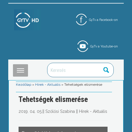
GyTv a Facebook-on
GyTv a Youtube-on
Kezdőlap
»
Hírek - Aktuális
»
Tehetségek elismerése
Tehetségek elismerése
2019. 04. 05.
||
Szőlősi Szabina
||
Hírek - Aktuális