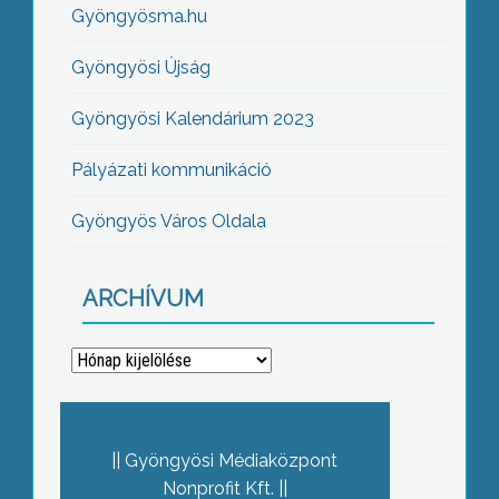
Gyöngyösma.hu
Gyöngyösi Újság
Gyöngyösi Kalendárium 2023
Pályázati kommunikáció
Gyöngyös Város Oldala
ARCHÍVUM
Archívum
Gyöngyösi Médiaközpont
Nonprofit Kft.