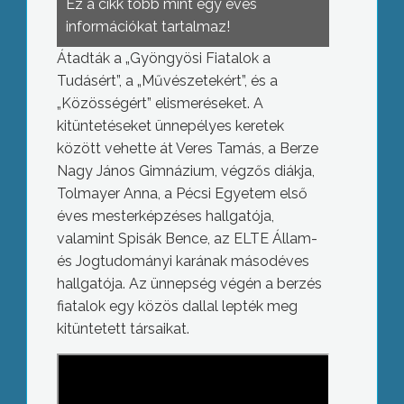
Ez a cikk több mint egy éves
információkat tartalmaz!
Átadták a „Gyöngyösi Fiatalok a
Tudásért”, a „Művészetekért”, és a
„Közösségért” elismeréseket. A
kitüntetéseket ünnepélyes keretek
között vehette át Veres Tamás, a Berze
Nagy János Gimnázium, végzős diákja,
Tolmayer Anna, a Pécsi Egyetem első
éves mesterképzéses hallgatója,
valamint Spisák Bence, az ELTE Állam-
és Jogtudományi karának másodéves
hallgatója. Az ünnepség végén a berzés
fiatalok egy közös dallal lepték meg
kitüntetett társaikat.