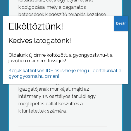
kidolgozása, mely a daganatos
betegségek kiegészítő terápiás kezelése
lehet.
– Igazából nagyon meghatódtam, és
Kedves látogatónk!
nagyon szépen köszönöm mindenkinek,
aki engem felterjesztett – foglalta össze
Oldalunk új címre költözött, a gyongyostv.hu-t a
érzéseit a díjátadó után.
jövőben már nem frissítjük!
Az ünnepség végén Hiesz György
Kérjük kattintson IDE és ismerje meg új portálunkat a
polgármester megköszönte Czinder
gyongyosma.hu címen!
Péter, a Berze Nagy János Gimnázium
igazgatójának munkáját, majd az
Élményből tudást
intézmény 12. osztályos tanulói egy
meglepetés dallal készültek a
kitüntetettek számára.