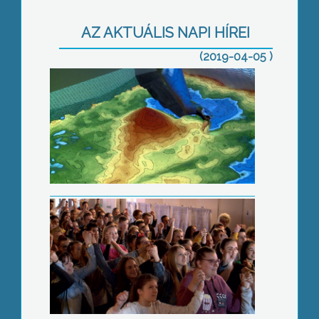
AZ AKTUÁLIS NAPI HÍREI
Városi diáknap
(2019-04-05 )
Erkélytűz
Sisi ruhái