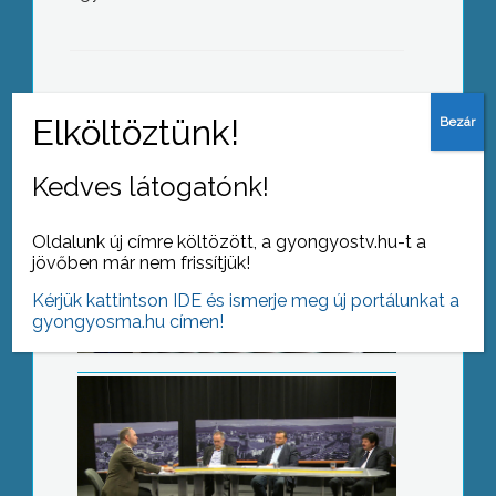
AZ AKTUÁLIS NAPI HÍREI
(2019-05-29 )
Kedves látogatónk!
Döntés előtt
Oldalunk új címre költözött, a gyongyostv.hu-t a
jövőben már nem frissítjük!
Kérjük kattintson IDE és ismerje meg új portálunkat a
gyongyosma.hu címen!
Változó utazási szokások