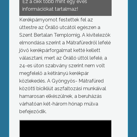
Ez a cikk több mint egy éves
információkat tartalmaz!
Kerékpárnyomot festettek fel az
úttestre az Őrálló utcától egészen a
Szent Bertalan Templomig. A kivitelezők
elmondása szerint a Mátrafüredről lefelé
jövő kerékpárforgalmat ketté kellett
választani, mert az Őrálló úttól lefelé, a
24-es úton szabvány szerint nem volt
megfelelő a kétirányú kerékpár
közlekedés. A Gyöngyös- Mátrafüred
közötti bicikliút aszfaltozási munkáival
hamarosan elkészülnek, a beruházás
várhatóan két-három hónap múlva
befejeződik.