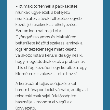
– Itt majd történnek a padkaépítési
munkák, ugye ezek a befejező
munkálatok, sávok felfestése, egyéb
közúti jelzéseknek az elhelyezése.
Ezután indulhat majd el a
Gyöngyössolymos és Mátrafüred
belterülete közötti szakasz, aminek a
jogi rendezetlensége miatt kellett
várakozó listára kerülni, de úgy néz ki,
hogy megoldódnak ezek a problémák.
Itt is el fog kezdődni egy körülbelül egy
kilométeres szakasz – tette hozzá.
A kerékpárút teljes befejezése két-
három hónapon belül várható, addig azt
mindenki csak saját felelősségére
használja – mondta el végül az
ügyvezető.
Újra szabad a tér