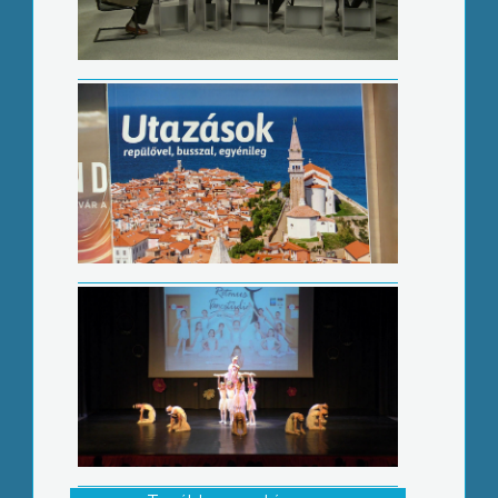
A tánc ecolúciója