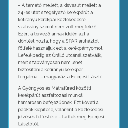
– A temető mellett, a kisvasút mellett a
24-es utat szegélyező kerékpárút a
kétirányú kerékpár közlekedésre
szabvány szerint nem volt megfelelő.
Ezért a tervező annak idején azt a
döntést hozta, hogy a SPAR áruháztól
fölfelé használjuk ezt a kerékpárnyomot.
Lefelé pedig az Őrálló utcánál szétválik,
mert szabványosan nem lehet
biztosítani a kétirányú kerékpár
forgalmat – magyarázta Eperjesi László.
A Gyöngyös és Mátrafüred közötti
kerékpárút aszfaltozási munkái
hamarosan befejeződnek. Ezt követi a
padkák kiépítése, valamint a közlekedési
jelzések felfestése – tudtuk meg Eperjesi
Lászlótól.