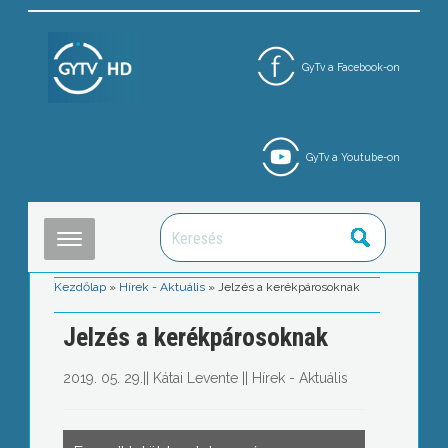
GyTv a Facebook-on
GyTv a Youtube-on
Kezdőlap
»
Hírek - Aktuális
»
Jelzés a kerékpárosoknak
Jelzés a kerékpárosoknak
2019. 05. 29.
||
Kátai Levente
||
Hírek - Aktuális