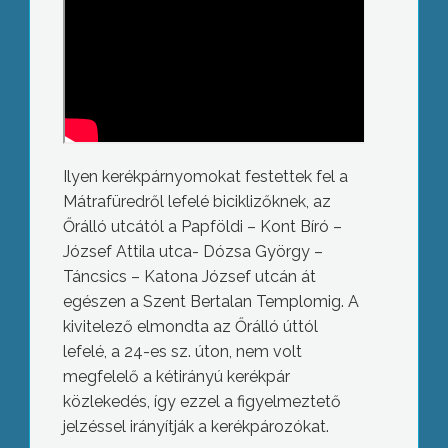
Ilyen kerékpárnyomokat festettek fel a
Mátrafüredről lefelé biciklizőknek, az
Őrálló utcától a Papföldi – Kont Bíró –
József Attila utca- Dózsa György –
Táncsics – Katona József utcán át
egészen a Szent Bertalan Templomig. A
kivitelező elmondta az Őrálló úttól
lefelé, a 24-es sz. úton, nem volt
megfelelő a kétirányú kerékpár
közlekedés, így ezzel a figyelmeztető
jelzéssel irányítják a kerékpározókat.