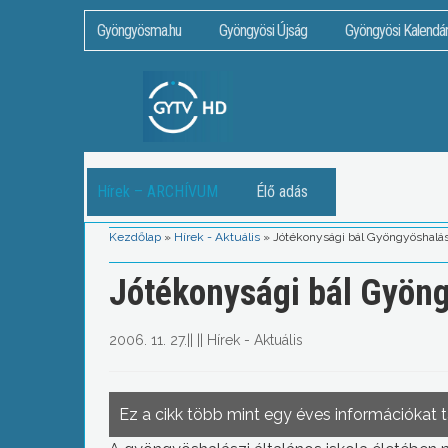
Gyöngyösma.hu
Gyöngyösi Újság
Gyöngyösi Kalendá
Hírek – ARCHÍVUM
Élő adás
Kezdőlap
»
Hírek - Aktuális
»
Jótékonysági bál Gyöngyöshalá
Jótékonysági bál Gyön
2006. 11. 27.
||
||
Hírek - Aktuális
Ez a cikk több mint egy éves információkat 