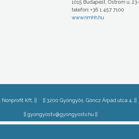
1015 Budapest, Ostrom u. 23
telefon: +36 1 457 7100
www.nmhh.hu
Nonprofit Kft.
3200 Gyöngyös, Göncz Árpád utca 4.
gyongyostv@gyongyostv.hu