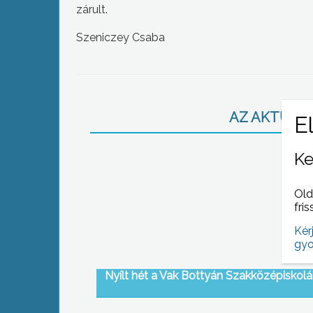
zárult.
Szeniczey Csaba
AZ AKTUÁLIS
Ke
Old
fris
Kér
gyo
Nyílt hét a Vak Bottyán Szakközépiskol