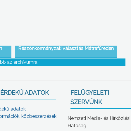
n
Részönkormányzati választás Mátrafüreden
bb az archívumra
ÉRDEKŰ ADATOK
FELÜGYELETI
SZERVÜNK
dekű adatok,
ormációk, közbeszerzések
Nemzeti Média- és Hírközlési
Hatóság