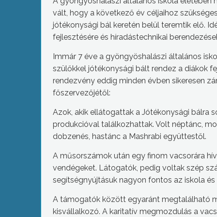
A gyöngyöshalászi általános iskola életébe
vált, hogy a következő év céljaihoz szüksége
jótékonysági bál keretén belül teremtik elő. 
fejlesztésére és híradástechnikai berendezése
Immár 7 éve a gyöngyöshalászi általános iskol
szülőkkel jótékonysági bált rendez a diákok fej
rendezvény eddig minden évben sikeresen zár
főszervezőjétől:
Azok, akik ellátogattak a Jótékonysági bálra 
produkcióval találkozhattak. Volt néptánc, mo
dobzenés, hastánc a Mashrabi együttestől.
A műsorszámok után egy finom vacsorára hív
vendégeket. Látogatók, pedig voltak szép sz
segítségnyújtásuk nagyon fontos az iskola és
A támogatók között egyaránt megtalálható
kisvállalkozó. A karitatív megmozdulás a va