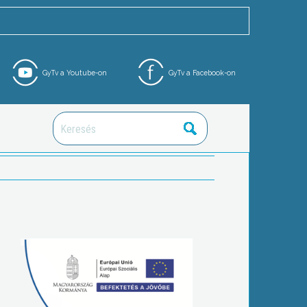
GyTv a Youtube-on
GyTv a Facebook-on