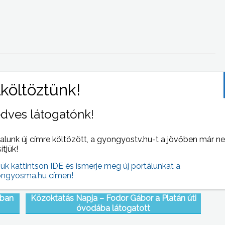
 NAPI HÍREI
(2006-11-27 )
dves látogatónk!
alunk új címre költözött, a gyongyostv.hu-t a jövőben már n
sítjük!
jük kattintson IDE és ismerje meg új portálunkat a
ngyosma.hu címen!
ában
Közoktatás Napja – Fodor Gábor a Platán úti
óvodába látogatott