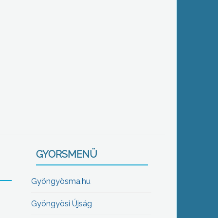
GYORSMENÜ
Gyöngyösma.hu
Gyöngyösi Újság