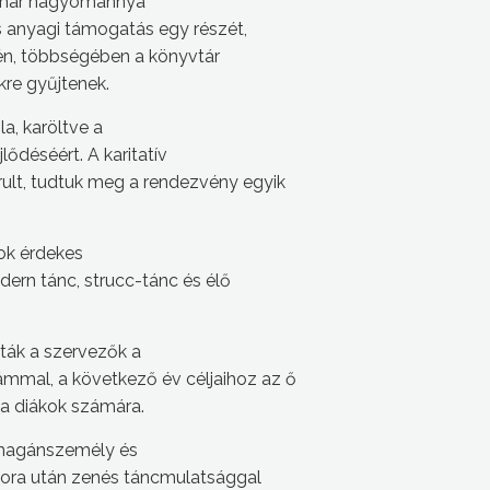
n már hagyománnyá
s anyagi támogatás egy részét,
Idén, többségében a könyvtár
kre gyűjtenek.
a, karöltve a
lődéséért. A karitatív
ult, tudtuk meg a rendezvény egyik
sok érdekes
dern tánc, strucc-tánc és élő
ták a szervezők a
ámmal, a következő év céljaihoz az ő
 a diákok számára.
 magánszemély és
csora után zenés táncmulatsággal