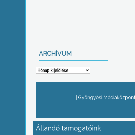
ARCHÍVUM
Archívum
Gyöngyösi Médiaközpont 
Állandó támogatóink