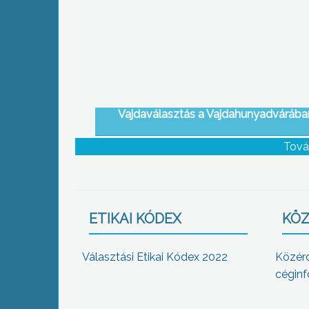
Vajdaválasztás a Vajdahunyadvárába
Tová
ETIKAI KÓDEX
KÖZ
Választási Etikai Kódex 2022
Közér
céginf