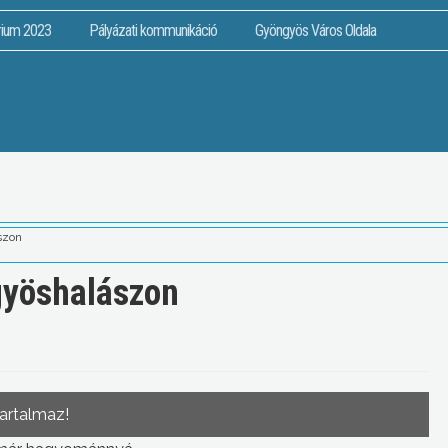
rium 2023
Pályázati kommunikáció
Gyöngyös Város Oldala
szon
gyöshalászon
tartalmaz!