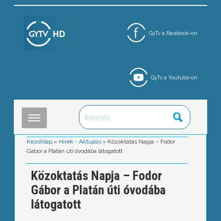
GyTv a Facebook-on
GyTv a Youtube-on
Kezdőlap
»
Hírek - Aktuális
»
Közoktatás Napja – Fodor
Gábor a Platán úti óvodába látogatott
Közoktatás Napja – Fodor
Gábor a Platán úti óvodába
látogatott