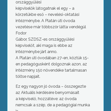
országgyűlési
képviselők látogatnak el egy – a
körzetükbe eső – nevelési-oktatási
intézménybe. A Platán úti óvoda
vezetése már többször látta vendégül
Fodor
Gábor, SZDSZ-es országgyűlési
képviselőt, aki maga is ebbe az
intézménybe járt anno.
A Platán úti óvodában 27-en, köztük 15-
en pedagógusként dolgoznak azon, az
intézmény 150 növendéke tartalmasan
töltse napjait.
Ez egy nagyon jó óvoda – összegezte
az Aktuális kérdésére benyomásait
a képviselő, hozzátéve: az óvoda
nemcsak a szép, de a pedagógiai munka