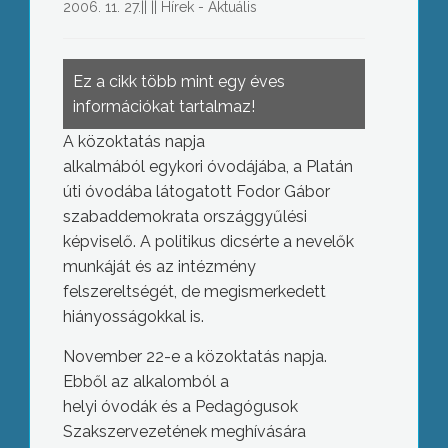
2006. 11. 27.
||
||
Hírek - Aktuális
Ez a cikk több mint egy éves
információkat tartalmaz!
A közoktatás napja
alkalmából egykori óvodájába, a Platán
úti óvodába látogatott Fodor Gábor
szabaddemokrata országgyűlési
képviselő. A politikus dicsérte a nevelők
munkáját és az intézmény
felszereltségét, de megismerkedett
hiányosságokkal is.
November 22-e a közoktatás napja.
Ebből az alkalomból a
helyi óvodák és a Pedagógusok
Szakszervezetének meghívására