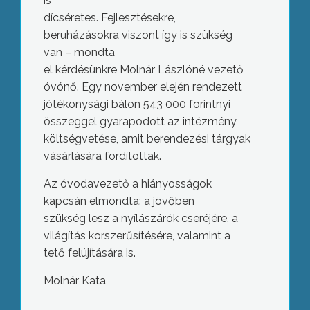
is
dícséretes. Fejlesztésekre,
beruházásokra viszont így is szükség
van – mondta
el kérdésünkre Molnár Lászlóné vezető
óvónő. Egy november elején rendezett
jótékonysági bálon 543 000 forintnyi
összeggel gyarapodott az intézmény
költségvetése, amit berendezési tárgyak
vásárlására fordítottak.
Az óvodavezető a hiányosságok
kapcsán elmondta: a jövőben
szükség lesz a nyílászárók cseréjére, a
világítás korszerűsítésére, valamint a
tető felújítására is.
Molnár Kata
Jótékonysági bál Gyöngyöshalászon