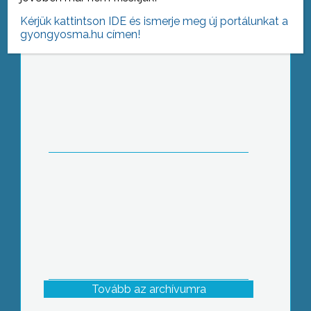
Kérjük kattintson IDE és ismerje meg új portálunkat a
gyongyosma.hu címen!
Részönkormányzati választás
Mátrafüreden
Tovább az archívumra