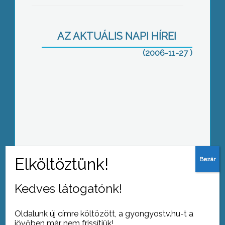
AZ AKTUÁLIS NAPI HÍREI
(2006-11-27 )
Nyílt hét a Vak Bottyán
Szakközépiskolában
Vajdaválasztás a Vajdahunyadvárában
Kedves látogatónk!
Oldalunk új címre költözött, a gyongyostv.hu-t a
jövőben már nem frissítjük!