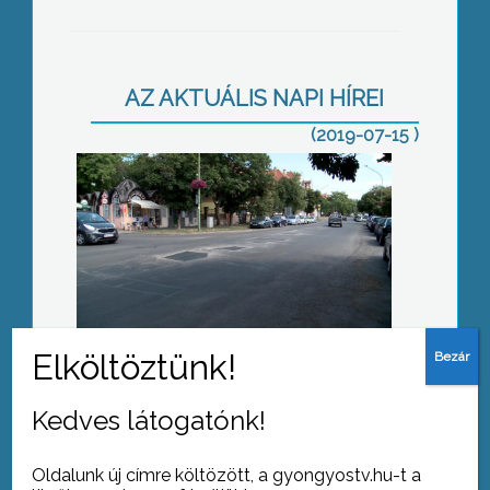
Őszre végeznek a kátyúzással
AZ AKTUÁLIS NAPI HÍREI
(2019-07-15 )
Nem mindegy, mit oszt meg
Nyári vírusok
Kedves látogatónk!
Oldalunk új címre költözött, a gyongyostv.hu-t a