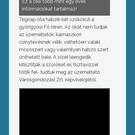
Ez a cikk több mint egy éves
információkat tartalmaz!
Tegnap óta habzik két szökőkút a
gyöngyösi Fő téren. Az okát nem tudják
az üzemeltetők, kamaszkori
csínytevésnek vélik, vélhetően valaki
mosószert vagy valamilyen habzó szert
önthetett bele. A vizet leengedik,
kitisztítják a szűrőket és tisztavízzel
töltik fel- tudtuk meg az üzemeltető
Városgondozási Zrt. képviselőjétől.