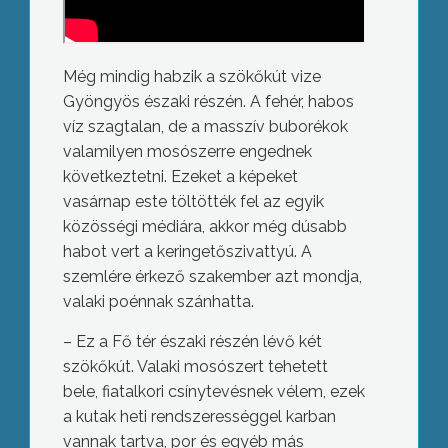
Még mindig habzik a szökőkút vize
Gyöngyös északi részén. A fehér, habos
víz szagtalan, de a masszív buborékok
valamilyen mosószerre engednek
következtetni. Ezeket a képeket
vasárnap este töltötték fel az egyik
közösségi médiára, akkor még dúsabb
habot vert a keringetőszivattyú. A
szemlére érkező szakember azt mondja,
valaki poénnak szánhatta.
– Ez a Fő tér északi részén lévő két
szökőkút. Valaki mosószert tehetett
bele, fiatalkori csínytevésnek vélem, ezek
a kutak heti rendszerességgel karban
vannak tartva, por és egyéb más