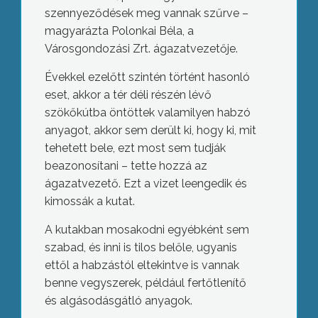
szennyeződések meg vannak szűrve –
magyarázta Polonkai Béla, a
Városgondozási Zrt. ágazatvezetője.
Évekkel ezelőtt szintén történt hasonló
eset, akkor a tér déli részén lévő
szökőkútba öntöttek valamilyen habzó
anyagot, akkor sem derült ki, hogy ki, mit
tehetett bele, ezt most sem tudják
beazonosítani – tette hozzá az
ágazatvezető. Ezt a vizet leengedik és
kimossák a kutat.
A kutakban mosakodni egyébként sem
szabad, és inni is tilos belőle, ugyanis
ettől a habzástól eltekintve is vannak
benne vegyszerek, például fertőtlenítő
és algásodásgátló anyagok.