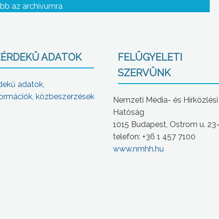
bb az archívumra
ÉRDEKŰ ADATOK
FELÜGYELETI
SZERVÜNK
dekű adatok,
ormációk, közbeszerzések
Nemzeti Média- és Hírközlési
Hatóság
1015 Budapest, Ostrom u. 23
telefon: +36 1 457 7100
www.nmhh.hu