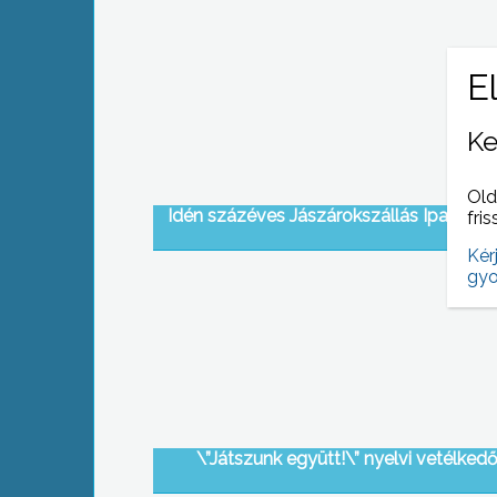
Ke
Old
Idén százéves Jászárokszállás Ipartestü
fris
Kér
gyo
\”Játszunk együtt!\” nyelvi vetélked