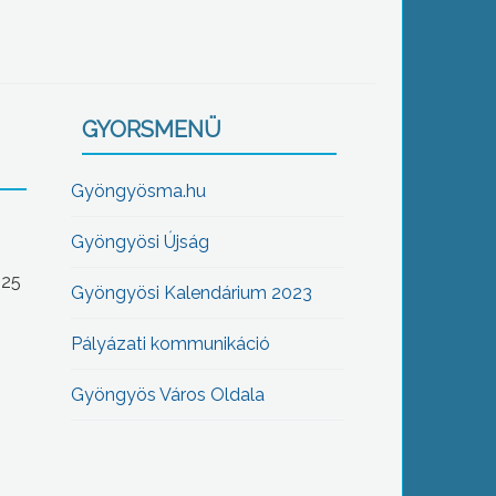
GYORSMENÜ
Gyöngyösma.hu
Gyöngyösi Újság
-25
Gyöngyösi Kalendárium 2023
Pályázati kommunikáció
Gyöngyös Város Oldala