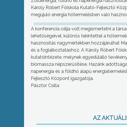
Zöldenergia, földhő és napenergia hasznosítá
Károly Róbert Főiskola Kutató-Fejlesztő Köz
megújuló energia hőtermelésben való hasznosí
A konferencia célja volt megismertetni a tár
lehetőségeivel, különös tekintettel a hőterme
hasznosítás nagymértékben hozzájárulhat M
és a foglalkoztatáshoz. A Károly Róbert Fői
kutatóintézete, melynek egyedülálló tevékenys
biomassza népszerűsítése. Hazánk adottságai 
napenergia és a földhő alapú energiatermelé
Fejlesztő Központ igazgatója.
Pásztor Csilla
AZ AKTUÁLIS