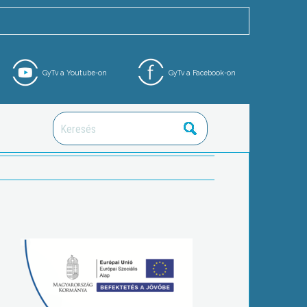
GyTv a Youtube-on
GyTv a Facebook-on