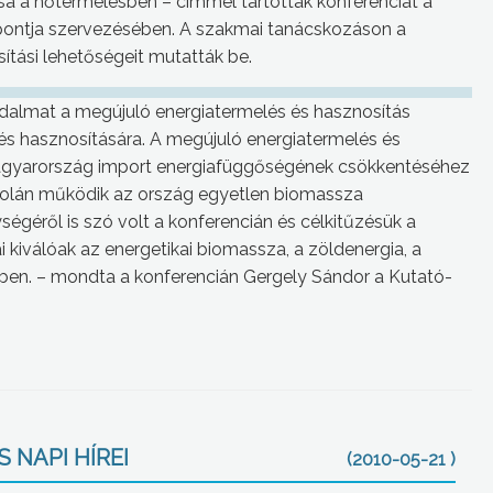
sa a hőtermelésben – címmel tartottak konferenciát a
pontja szervezésében. A szakmai tanácskozáson a
tási lehetőségeit mutatták be.
sadalmat a megújuló energiatermelés és hasznosítás
lés hasznosítására. A megújuló energiatermelés és
agyarország import energiafüggőségének csökkentéséhez
skolán működik az ország egyetlen biomassza
égéről is szó volt a konferencián és célkitűzésük a
kiválóak az energetikai biomassza, a zöldenergia, a
sben. – mondta a konferencián Gergely Sándor a Kutató-
 NAPI HÍREI
(2010-05-21 )