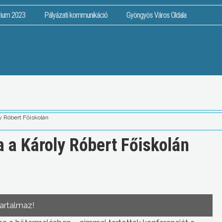
rium 2023
Pályázati kommunikáció
Gyöngyös Város Oldala
y Róbert Főiskolán
 a Károly Róbert Főiskolán
tartalmaz!