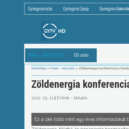
Gyöngyösma.hu
Gyöngyösi Újság
Gyöngyösi Kalendá
Hírek – ARCHÍVUM
Élő adás
Kezdőlap
»
Hírek - Aktuális
»
Zöldenergia konferencia a Károl
Zöldenergia konferencia
2010. 05. 21.
||
||
Hírek - Aktuális
Ez a cikk több mint egy éves információkat 