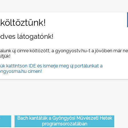
dves látogatónk!
alunk új címre költözött, a gyongyostv.hu-t a jövőben már n
lete
Egészségnap Gyöngyösön
sítjük!
jük kattintson IDE és ismerje meg új portálunkat a
ngyosma.hu címen!
ő
Bach kantáták a Gyöngyösi Művészeti Hetek
programsorozatában