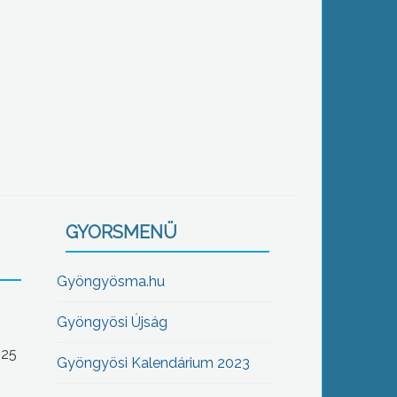
GYORSMENÜ
Gyöngyösma.hu
Gyöngyösi Újság
-25
Gyöngyösi Kalendárium 2023