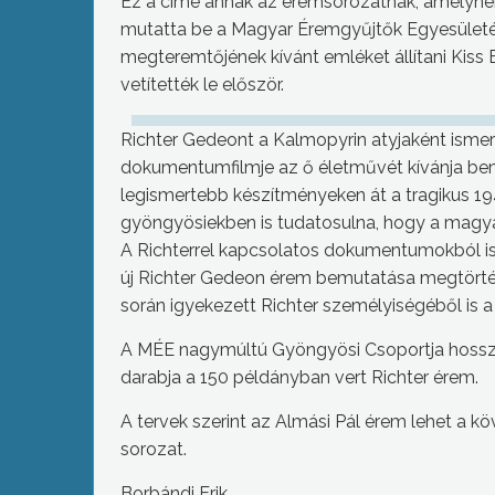
Ez a címe annak az éremsorozatnak, amelynek
mutatta be a Magyar Éremgyűjtők Egyesületé
megteremtőjének kívánt emléket állítani Kiss B
vetítették le először.
Richter Gedeont a Kalmopyrin atyjaként ismeri
dokumentumfilmje az ő életművét kívánja bem
legismertebb készítményeken át a tragikus 194
gyöngyösiekben is tudatosulna, hogy a magya
A Richterrel kapcsolatos dokumentumokból is 
új Richter Gedeon érem bemutatása megtörtén
során igyekezett Richter személyiségéből is a
A MÉE nagymúltú Gyöngyösi Csoportja hosszú 
darabja a 150 példányban vert Richter érem.
A tervek szerint az Almási Pál érem lehet a 
sorozat.
Borbándi Erik