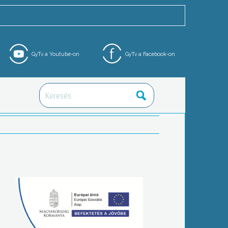
GyTv a Youtube-on
GyTv a Facebook-on