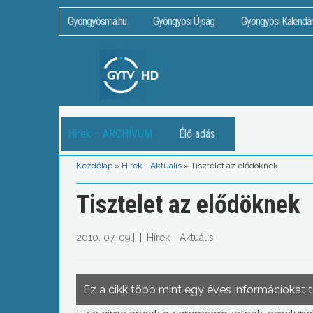
Gyöngyösma.hu
Gyöngyösi Újság
Gyöngyösi Kalendá
Hírek – ARCHÍVUM
Élő adás
Kezdőlap
»
Hírek - Aktuális
»
Tisztelet az elődöknek
Tisztelet az elődöknek
2010. 07. 09.
||
||
Hírek - Aktuális
Ez a cikk több mint egy éves információkat 