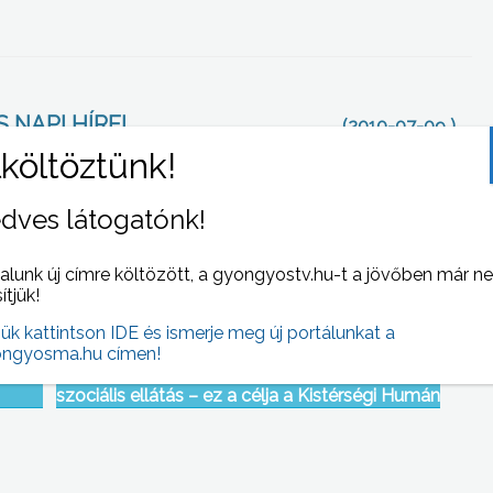
 NAPI HÍREI
(2010-07-09 )
dves látogatónk!
alunk új címre költözött, a gyongyostv.hu-t a jövőben már n
sítjük!
jük kattintson IDE és ismerje meg új portálunkat a
ngyosma.hu címen!
esz-
Minden településen mindenkit érjen el a
szociális ellátás – ez a célja a Kistérségi Humán
-i
Szoláltató Központ régi-új igazgatójának, aki
ösi
televíziónk Fórum című műsorában beszélt
elképzeléseiről