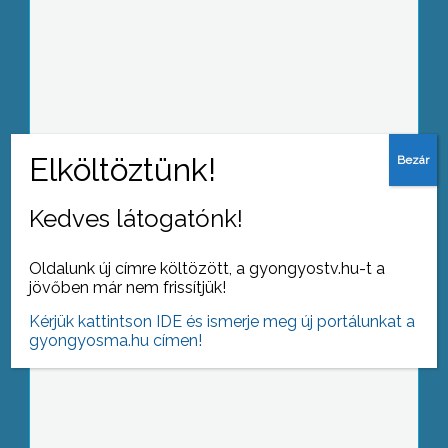
Idén is több száz roma látogatott el
Mátraverebélyre, a szentkúti
cigánybúcsúra
Kedves látogatónk!
Tizedik alkalommal rendezte meg
Oldalunk új címre költözött, a gyongyostv.hu-t a
évzáró táncgáláját a jászárokszállási
jövőben már nem frissítjük!
Fortuna Tánc Sport Egyesület
Kérjük kattintson IDE és ismerje meg új portálunkat a
gyongyosma.hu címen!