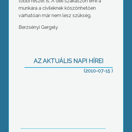
többi részét is. A déli szakaszon erre a
munkára a civileknek köszönhetően
várhatóan már nem lesz szükség.
Berzsényi Gergely
A hét végéig még biztosan marad a
kánikula, már az egész ország
területén a legmagasabb szintű
AZ AKTUÁLIS NAPI HÍREI
hőségriasztás van érvényben
(2010-07-15 )
Az elmúlt napokban 15%-kal nőtt a
lakossági vízfogyasztás Gyöngyösön