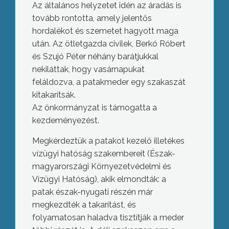
Az általános helyzetet idén az áradás is
tovább rontotta, amely jelentős
hordalékot és szemetet hagyott maga
után. Az ötletgazda civilek, Berkó Róbert
és Szujó Péter néhány barátjukkal
nekiláttak, hogy vasárnapukat
feláldozva, a patakmeder egy szakaszát
kitakarítsák.
Az önkormányzat is támogatta a
kezdeményezést.
Megkérdeztük a patakot kezelő illetékes
vízügyi hatóság szakembereit (Észak-
magyarországi Környezetvédelmi és
Vízügyi Hatóság), akik elmondták: a
patak észak-nyugati részén már
megkezdték a takarítást, és
folyamatosan haladva tisztítják a meder