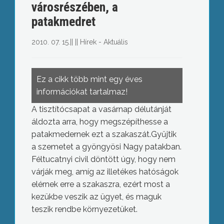
városrészében, a
patakmedret
2010. 07. 15.
||
||
Hírek - Aktuális
Ez a cikk több mint egy éves
információkat tartalmaz!
A tisztítócsapat a vasárnap délutánját
áldozta arra, hogy megszépíthesse a
patakmedernek ezt a szakaszát.Gyűjtik
a szemetet a gyöngyösi Nagy patakban.
Féltucatnyi civil döntött úgy, hogy nem
várják meg, amíg az illetékes hatóságok
elérnek erre a szakaszra, ezért most a
kezükbe veszik az ügyet, és maguk
teszik rendbe környezetüket.