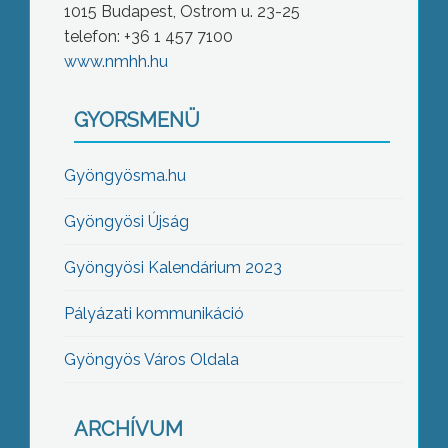
1015 Budapest, Ostrom u. 23-25
telefon: +36 1 457 7100
www.nmhh.hu
GYORSMENÜ
Gyöngyösma.hu
Gyöngyösi Újság
Gyöngyösi Kalendárium 2023
Pályázati kommunikáció
Gyöngyös Város Oldala
ARCHÍVUM