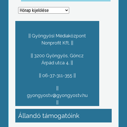
Archívum
Gyöngyösi Médiaközpont
Nonprofit Kft.
3200 Gyöngyös, Göncz
Árpád utca 4.
06-37-311-355
gyongyostv@gyongyostv.hu
Állandó támogatóink