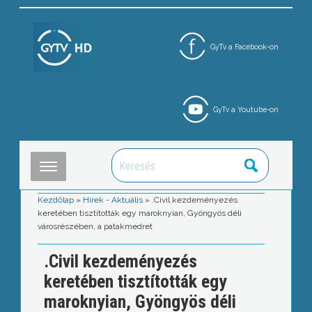
GyTv a Facebook-on
GyTv a Youtube-on
Kezdőlap
»
Hírek - Aktuális
»
.Civil kezdeményezés
keretében tisztították egy maroknyian, Gyöngyös déli
városrészében, a patakmedret
.Civil kezdeményezés
keretében tisztították egy
maroknyian, Gyöngyös déli