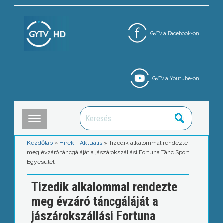
GyTv a Facebook-on
GyTv a Youtube-on
Kezdőlap
»
Hírek - Aktuális
»
Tizedik alkalommal rendezte
meg évzáró táncgáláját a jászárokszállási Fortuna Tánc Sport
Egyesület
Tizedik alkalommal rendezte
meg évzáró táncgáláját a
jászárokszállási Fortuna