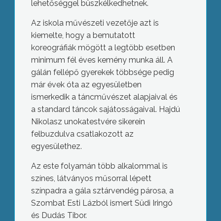
lehetőséggel büszkélkedhetnek.
Az iskola művészeti vezetője azt is
kiemelte, hogy a bemutatott
koreográfiák mögött a legtöbb esetben
minimum fél éves kemény munka áll. A
gálán fellépő gyerekek többsége pedig
már évek óta az egyesületben
ismerkedik a táncművészet alapjaival és
a standard táncok sajátosságaival. Hajdú
Nikolasz unokatestvére sikerein
felbuzdulva csatlakozott az
egyesülethez.
Az este folyamán több alkalommal is
színes, látványos műsorral lépett
színpadra a gála sztárvendég párosa, a
Szombat Esti Lázból ismert Südi Iringó
és Dudás Tibor.