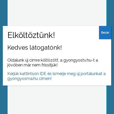
.Civil kezdeményezés keretében
tisztították egy maroknyian, Gyöngyös
déli városrészében, a patakmedret
Kedves látogatónk!
Idén is több száz roma látogatott el
Mátraverebélyre, a szentkúti
cigánybúcsúra
Oldalunk új címre költözött, a gyongyostv.hu-t a
jövőben már nem frissítjük!
Kérjük kattintson IDE és ismerje meg új portálunkat a
gyongyosma.hu címen!