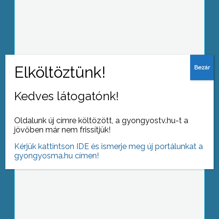
Ismét leletek kerültek elő az abasári
Bolt-tetőn, ahol a régészek szerint
Aba Sámuel király nemzetségfői
központja rejtőzik a föld alatt
Kedves látogatónk!
A Gyöngy Fesztivál színpadán idén
egy színházi produkciót is láthatott a
Oldalunk új címre költözött, a gyongyostv.hu-t a
közönség
jövőben már nem frissítjük!
Kérjük kattintson IDE és ismerje meg új portálunkat a
gyongyosma.hu címen!