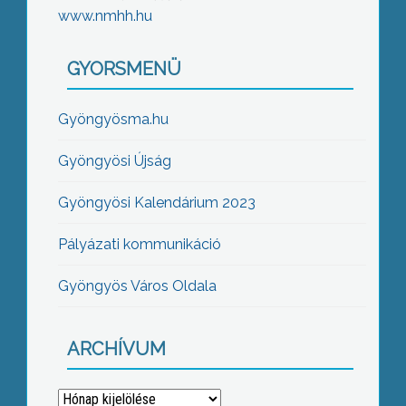
www.nmhh.hu
GYORSMENÜ
Gyöngyösma.hu
Gyöngyösi Újság
Gyöngyösi Kalendárium 2023
Pályázati kommunikáció
Gyöngyös Város Oldala
ARCHÍVUM
Archívum