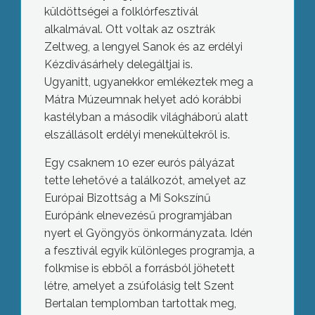
küldöttségei a folklórfesztivál
alkalmával. Ott voltak az osztrák
Zeltweg, a lengyel Sanok és az erdélyi
Kézdivásárhely delegáltjai is.
Ugyanitt, ugyanekkor emlékeztek meg a
Mátra Múzeumnak helyet adó korábbi
kastélyban a második világháború alatt
elszállásolt erdélyi menekültekről is.
Egy csaknem 10 ezer eurós pályázat
tette lehetővé a találkozót, amelyet az
Európai Bizottság a Mi Sokszínű
Európánk elnevezésű programjában
nyert el Gyöngyös önkormányzata. Idén
a fesztivál egyik különleges programja, a
folkmise is ebből a forrásból jöhetett
létre, amelyet a zsúfolásig telt Szent
Bertalan templomban tartottak meg,