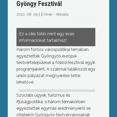
Gyöngy Fesztivál
2010. 08. 09.
||
||
Hírek - Aktuális
Ez a cikk több mint egy éves
információkat tartalmaz!
Három fontos várospolitikai témában
egyeztettek Gyöngyös európai
testvértelepülései a folklórfesztivál egyik
programjaként. A szakmai találkozót egy
uniós pályázat megnyerése tette
lehetővé.
Szociális ügyek, turizmus és
ifjúságpolitika: e három témakörben
egyeztettek egymás eredményeiről és
ötleteiről Gyöngyös testvérvárosainak