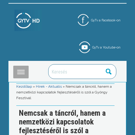
GyTv a Facebook-on
GyTv a Youtube-on
Kezdőlap
»
Hírek - Aktuális
»
Nemcsak a táncról, hanem a
nemzetközi kapcsolatok fejlesztéséről is szól a Gyöngy
Fesztivál
Nemcsak a táncról, hanem a
nemzetközi kapcsolatok
fejlesztéséről is szól a