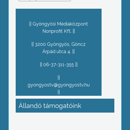
Gyöngyösi Médiaközpont
Nonprofit Kft.
3200 Gyöngyös, Göncz
Árpád utca 4.
06-37-311-355
gyongyostv@gyongyostv.hu
Állandó támogatóink