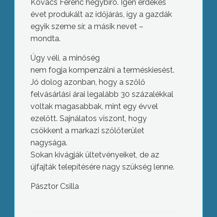
Kovács Ferenc hegybíró. Igen érdekes
évet produkált az időjárás, így a gazdák
egyik szeme sír, a másik nevet –
mondta.
Úgy véli, a minőség
nem fogja kompenzálni a terméskiesést.
Jó dolog azonban, hogy a szőlő
felvásárlási árai legalább 30 százalékkal
voltak magasabbak, mint egy évvel
ezelőtt. Sajnálatos viszont, hogy
csökkent a markazi szőlőterület
nagysága.
Sokan kivágják ültetvényeiket, de az
újfajták telepítésére nagy szükség lenne.
Pásztor Csilla
15 éves a patai polgárőrség