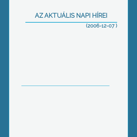
AZ AKTUÁLIS NAPI HÍREI
(2006-12-07 )
MSZP-s ruhagyűjtés Gyöngyösön
Mikulás az autista gyerekeknél