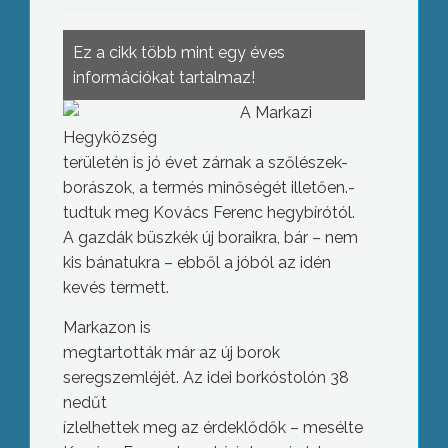
Ez a cikk több mint egy éves
információkat tartalmaz!
A Markazi
Hegyközség
területén is jó évet zárnak a szőlészek-
borászok, a termés minőségét illetően.-
tudtuk meg Kovács Ferenc hegybírótól.
A gazdák büszkék új boraikra, bár – nem
kis bánatukra – ebből a jóból az idén
kevés termett.
Markazon is
megtartották már az új borok
seregszemléjét. Az idei borkóstolón 38
nedűt
ízlelhettek meg az érdeklődők – mesélte