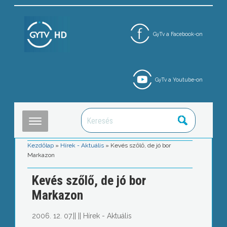
GyTv a Facebook-on
GyTv a Youtube-on
Kezdőlap
»
Hírek - Aktuális
»
Kevés szőlő, de jó bor
Markazon
Kevés szőlő, de jó bor
Markazon
2006. 12. 07.
||
||
Hírek - Aktuális