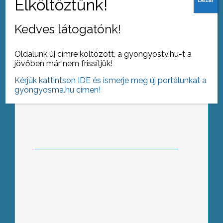
Kedves látogatónk!
Oldalunk új címre költözött, a gyongyostv.hu-t a
jövőben már nem frissítjük!
Fenyőfaállítás a Fő téren
Kérjük kattintson IDE és ismerje meg új portálunkat a
gyongyosma.hu címen!
Kistérség és érdekszövetség