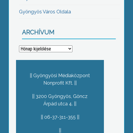
Gyöngyös Város Oldala
ARCHÍVUM
Archívum
Gyöngyösi Médiaközpont
Nonprofit Kft.
3200 Gyöngyös, Göncz
Árpád utca 4.
06-37-311-355