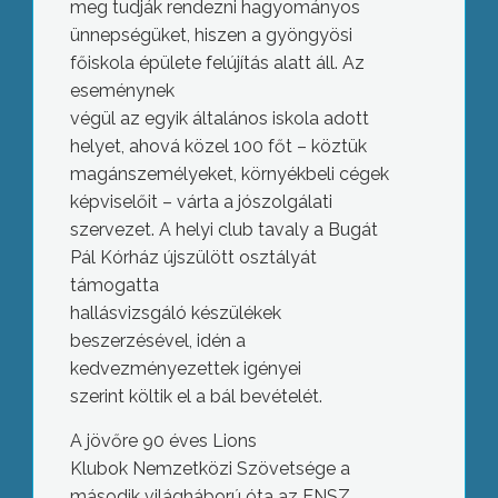
meg tudják rendezni hagyományos
ünnepségüket, hiszen a gyöngyösi
főiskola épülete felújítás alatt áll. Az
eseménynek
végül az egyik általános iskola adott
helyet, ahová közel 100 főt – köztük
magánszemélyeket, környékbeli cégek
képviselőit – várta a jószolgálati
szervezet. A helyi club tavaly a Bugát
Pál Kórház újszülött osztályát
támogatta
hallásvizsgáló készülékek
beszerzésével, idén a
kedvezményezettek igényei
szerint költik el a bál bevételét.
A jövőre 90 éves Lions
Klubok Nemzetközi Szövetsége a
második világháború óta az ENSZ