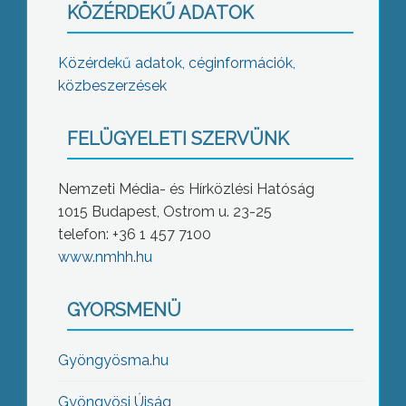
KÖZÉRDEKŰ ADATOK
Közérdekű adatok, céginformációk,
közbeszerzések
FELÜGYELETI SZERVÜNK
Nemzeti Média- és Hírközlési Hatóság
1015 Budapest, Ostrom u. 23-25
telefon: +36 1 457 7100
www.nmhh.hu
GYORSMENÜ
Gyöngyösma.hu
Gyöngyösi Újság