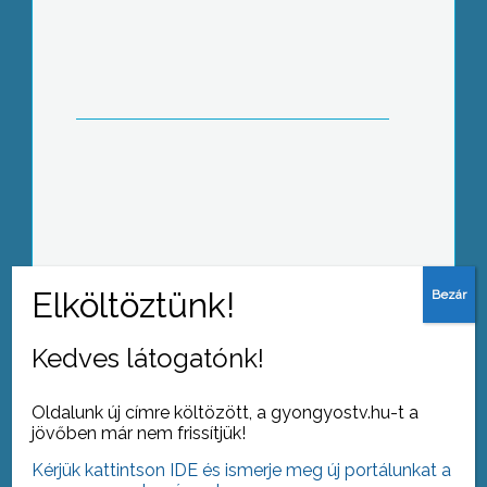
Kevés szőlő, de jó bor Markazon
Piros Mikulás a Piros Pipacsoknál
Kedves látogatónk!
Oldalunk új címre költözött, a gyongyostv.hu-t a
jövőben már nem frissítjük!
Kérjük kattintson IDE és ismerje meg új portálunkat a