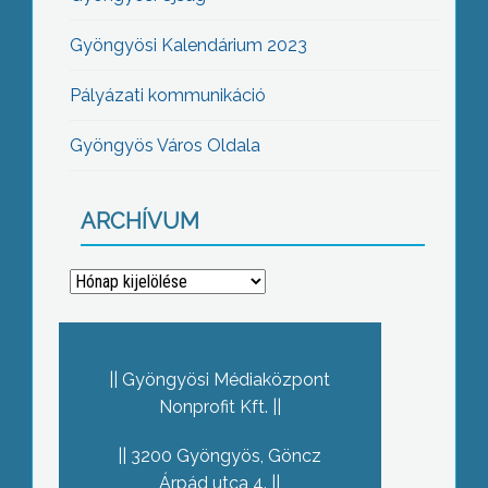
Gyöngyösi Kalendárium 2023
Pályázati kommunikáció
Gyöngyös Város Oldala
ARCHÍVUM
Archívum
Gyöngyösi Médiaközpont
Nonprofit Kft.
3200 Gyöngyös, Göncz
Árpád utca 4.