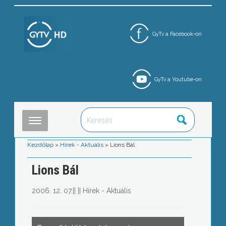
GyTv a Facebook-on
GyTv a Youtube-on
Kezdőlap
»
Hírek - Aktuális
»
Lions Bál
Lions Bál
2006. 12. 07.
||
||
Hírek - Aktuális