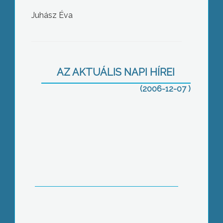
15 éves a patai polgárőrség
Juhász Éva
AZ AKTUÁLIS NAPI HÍREI
(2006-12-07 )
MSZP-s ruhagyűjtés Gyöngyösön
Mikulás az autista gyerekeknél