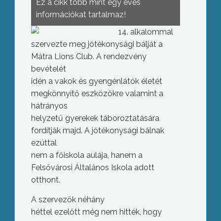
Ez a cikk több mint egy éves
információkat tartalmaz!
14. alkalommal
szervezte meg jótékonysági bálját a
Mátra Lions Club. A rendezvény
bevételét
idén a vakok és gyengénlátók életét
megkönnyítő eszközökre valamint a
hátrányos
helyzetű gyerekek táboroztatására
fordítják majd. A jótékonysági bálnak
ezúttal
nem a főiskola aulája, hanem a
Felsővárosi Általános Iskola adott
otthont.
A szervezők néhány
héttel ezelőtt még nem hitték, hogy