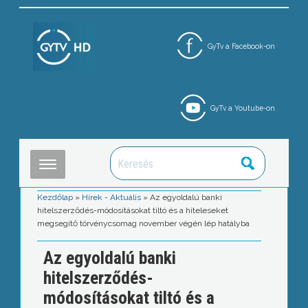
GyTv a Facebook-on
GyTv a Youtube-on
Kezdőlap
»
Hírek - Aktuális
»
Az egyoldalú banki
hitelszerződés-módosításokat tiltó és a hiteleseket
megsegítő törvénycsomag november végén lép hatályba
Az egyoldalú banki
hitelszerződés-
módosításokat tiltó és a