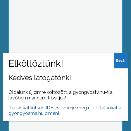
amelyen bemutatták a legtöbb itt
oktatott tevékenységet a
gyakorlatban is
Szent Imre területi zeneversenyt
rendezett hagyományteremtő céllal a
nagyrédei általános iskola
Kedves látogatónk!
Oldalunk új címre költözött, a gyongyostv.hu-t a
jövőben már nem frissítjük!
Az Alma Projekt keretein belül
ismerkedhettek meg az egészséges
Kérjük kattintson IDE és ismerje meg új portálunkat a
életmóddal az alsó tagozatos diákok
gyongyosma.hu címen!
a Kálváriaparti Általános Iskolában