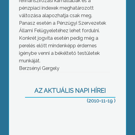
refinanszírozási kamatlábak és a
pénzpiaci indexek meghatározott
változása alapozhatja csak meg.
Panasz esetén a Pénzügyi Szervezetek
Állami Felügyeletéhez lehet fordulni.
Konkrét jogvita esetén pedig még a
perelés előtt mindenképp érdemes
igénybe venni a békéltető testületek
munkáját.
Berzsényi Gergely
2012 nyarára látványosan megszépül,
s akár évi 26 ezer látogatót hozhat
Gyöngyösre a ferences kolostor
AZ AKTUÁLIS NAPI HÍREI
(2010-11-19 )
Kari napot tartottak a gyöngyösi
főiskola vidékfejlesztési tanszékén,