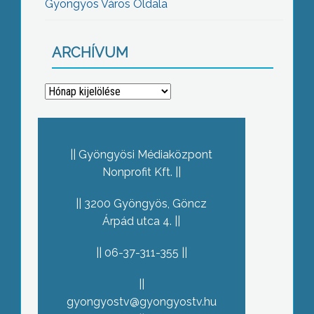
Gyöngyös Város Oldala
ARCHÍVUM
Archívum
Gyöngyösi Médiaközpont
Nonprofit Kft.
3200 Gyöngyös, Göncz
Árpád utca 4.
06-37-311-355
gyongyostv@gyongyostv.hu