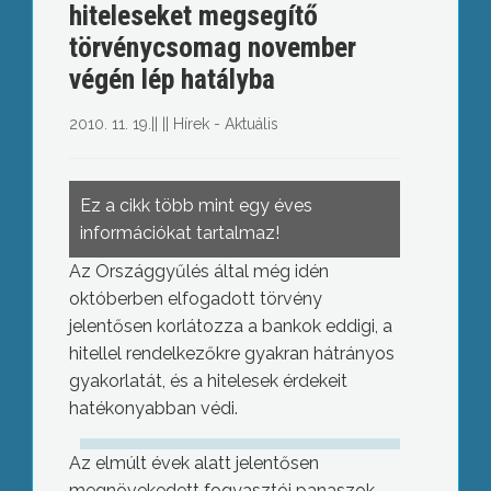
hiteleseket megsegítő
törvénycsomag november
végén lép hatályba
2010. 11. 19.
||
||
Hírek - Aktuális
Ez a cikk több mint egy éves
információkat tartalmaz!
Az Országgyűlés által még idén
októberben elfogadott törvény
jelentősen korlátozza a bankok eddigi, a
hitellel rendelkezőkre gyakran hátrányos
gyakorlatát, és a hitelesek érdekeit
hatékonyabban védi.
Az elmúlt évek alatt jelentősen
megnövekedett fogyasztói panaszok