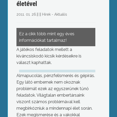
életével
2011. 01. 26.
||
||
Hírek - Aktuális
Ez a cikk több mint egy éves
információkat tartalmaz!
A játékos feladatok mellett a
kíváncsiskodó kicsik kérdéseikre is
választ kaphattak.
Almapucolás, pénzfelismerés és gépírás.
Egy látó embernek nem okoznak
problémát ezek az egyszerűnek tűnő
feladatok. Világtalan embertársaink
viszont számos problémával kell
megbirkózniuk a mindennapi élet során.
Ezek megismerése és a vakokkal