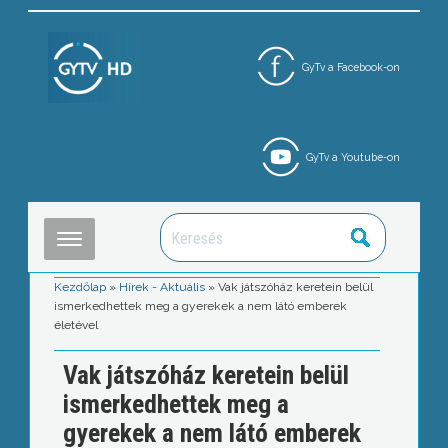
GyTv a Facebook-on
GyTv a Youtube-on
Kezdőlap
»
Hírek - Aktuális
»
Vak játszóház keretein belül
ismerkedhettek meg a gyerekek a nem látó emberek
életével
Vak játszóház keretein belül
ismerkedhettek meg a
gyerekek a nem látó emberek