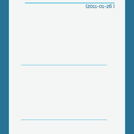
tervez 2011-re Gyöngyös
(2011-01-26 )
önkormányzata
Ülésezett a Gyöngyösi Kistérség
Többcélú Társulása
Országszerte csúszós utak és
balesetek a havazás miatt