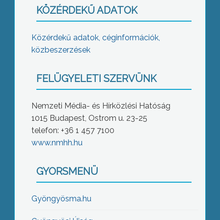
KÖZÉRDEKŰ ADATOK
Közérdekű adatok, céginformációk,
közbeszerzések
FELÜGYELETI SZERVÜNK
Nemzeti Média- és Hírközlési Hatóság
1015 Budapest, Ostrom u. 23-25
telefon: +36 1 457 7100
www.nmhh.hu
GYORSMENÜ
Gyöngyösma.hu