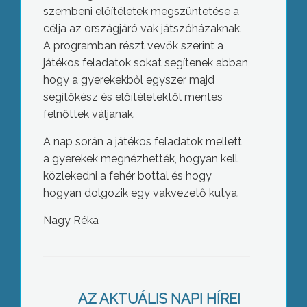
szembeni előítéletek megszüntetése a
célja az országjáró vak játszóházaknak.
A programban részt vevők szerint a
játékos feladatok sokat segítenek abban,
hogy a gyerekekből egyszer majd
segítőkész és előítéletektől mentes
felnőttek váljanak.
A nap során a játékos feladatok mellett
a gyerekek megnézhették, hogyan kell
közlekedni a fehér bottal és hogy
hogyan dolgozik egy vakvezető kutya.
Nagy Réka
A továbbra is minimális mozgástér
miatt sem nagyobb kiadásokat, sem
AZ AKTUÁLIS NAPI HÍREI
nagyobb bevételi tételeket nem