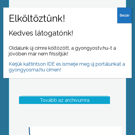
A Heves Megyei Agrárkamara
elnöksége küldött gyűlést tartott, ahol
megtárgyalták az idei év első félévi
Kedves látogatónk!
feladatait és pénzügyi terveit
Oldalunk új címre költözött, a gyongyostv.hu-t a
jövőben már nem frissítjük!
Kérjük kattintson IDE és ismerje meg új portálunkat a
gyongyosma.hu címen!
Tovább az archívumra