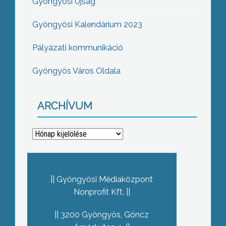
Gyöngyösi Újság
Gyöngyösi Kalendárium 2023
Pályázati kommunikáció
Gyöngyös Város Oldala
ARCHÍVUM
Archívum
Gyöngyösi Médiaközpont
Nonprofit Kft.
3200 Gyöngyös, Göncz