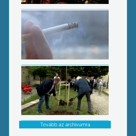
A 70. évforduló alkalmából emlékfát
ültettek a könyvtár udvarán
Tovább az archívumra