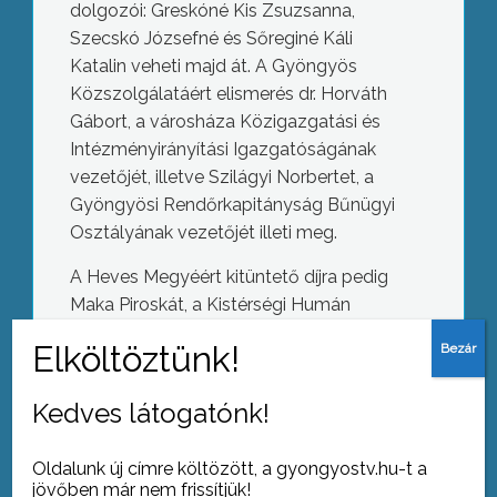
dolgozói: Greskóné Kis Zsuzsanna,
Szecskó Józsefné és Sőreginé Káli
Katalin veheti majd át. A Gyöngyös
Közszolgálatáért elismerés dr. Horváth
Gábort, a városháza Közigazgatási és
Intézményirányítási Igazgatóságának
vezetőjét, illetve Szilágyi Norbertet, a
Gyöngyösi Rendőrkapitányság Bűnügyi
Osztályának vezetőjét illeti meg.
A Heves Megyéért kitüntető díjra pedig
Maka Piroskát, a Kistérségi Humán
Szolgáltató Központ igazgatóját és
Nagy Zoltán mesterszakácsot
terjesztette fel a díjazó megyei
Kedves látogatónk!
Megszűnik az egész napos orvosi
önkormányzat felé a gyöngyösi
ügyelet, keddtől 16 órában működik
grémium.
tovább
Oldalunk új címre költözött, a gyongyostv.hu-t a
jövőben már nem frissítjük!