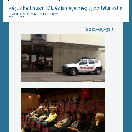
Kérjük kattintson IDE és ismerje meg új portálunkat a
gyongyosma.hu címen!
AZ AKTUÁLIS NAPI HÍREI
(2021-05-31 )
Székátadó közönségtalálkozóval
Dohányzásmentes világnap