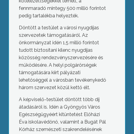
kötelezettségekkel terhelt, a
fennmaradó mintegy 500 millió forintot
pedig tartalékba helyezték.
Döntött a testület a városi nyugdíjas
szervezetek támogatásáról. Az
önkormányzat idén 1,5 millió forintot
tudott biztosítani kilenc nyugdíjas
közösség rendezvényszervezésére és
működésére. A helyi polgárőrségek
támogatására kiírt pályázati
lehetőséggel a városban tevékenykedő
három szervezet közül kettő élt.
A képviselő-testület döntött több díj
átadásáról is. Idén a Gyöngyös Város
Egészségügyéért kitüntetést Előházi
Éva iskolavédőnő, valamint a Bugát Pál
Kórház szemészeti szakrendelésének