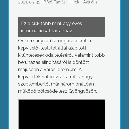
2021. 05. 31.
||
Pifkó Tamás
||
Hírek - Aktuális
Ez a cikk több mint egy éves
információkat tartalmaz!
Önkormányzati támogatásokról, a
képviselő-testület által alapított
kitüntetések odaítéléséről, valamint több
beruházás elindításáról is döntött
májusban a városi grémium. A
képviselők határoztak arról is, hogy
szeptembertől már három önállóan
működő bölcsőde lesz Gyöngyösön.