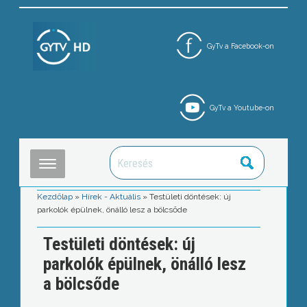
GyTv a Facebook-on
GyTv a Youtube-on
Kezdőlap
»
Hírek - Aktuális
»
Testületi döntések: új
parkolók épülnek, önálló lesz a bölcsőde
Testületi döntések: új
parkolók épülnek, önálló lesz
a bölcsőde