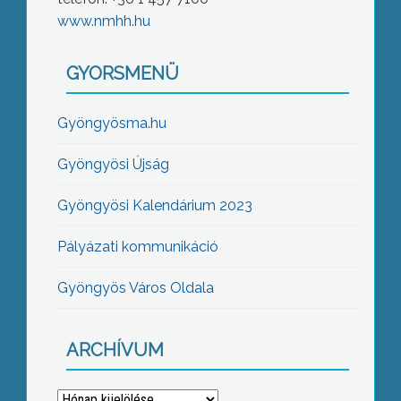
www.nmhh.hu
GYORSMENÜ
Gyöngyösma.hu
Gyöngyösi Újság
Gyöngyösi Kalendárium 2023
Pályázati kommunikáció
Gyöngyös Város Oldala
ARCHÍVUM
Archívum