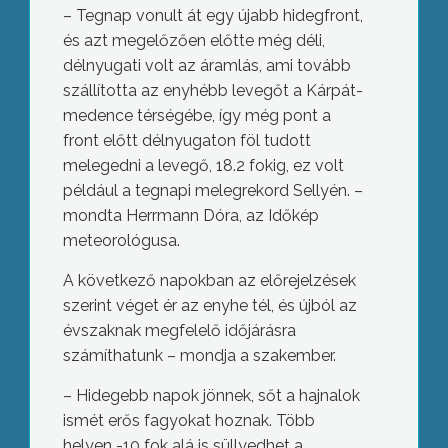
– Tegnap vonult át egy újabb hidegfront,
és azt megelőzően előtte még déli,
délnyugati volt az áramlás, ami tovább
szállította az enyhébb levegőt a Kárpát-
medence térségébe, így még pont a
front előtt délnyugaton föl tudott
melegedni a levegő, 18.2 fokig, ez volt
például a tegnapi melegrekord Sellyén. –
mondta Herrmann Dóra, az Időkép
meteorológusa.
A következő napokban az előrejelzések
szerint véget ér az enyhe tél, és újból az
évszaknak megfelelő időjárásra
számíthatunk – mondja a szakember.
– Hidegebb napok jönnek, sőt a hajnalok
ismét erős fagyokat hoznak. Több
helyen -10 fok alá is süllyedhet a