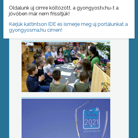
Már beadhatók a tankötelezettségről
szóló kérelmek
Oldalunk új címre költözött, a gyongyostv.hu-t a
jövőben már nem frissítjük!
Kérjük kattintson IDE és ismerje meg új portálunkat a
gyongyosma.hu címen!
Több gyöngyösi szakember is a
jelöltek között, szavazhatunk az év
emberére