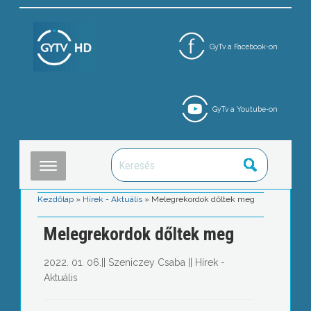
GyTv a Facebook-on
GyTv a Youtube-on
Kezdőlap
»
Hírek - Aktuális
»
Melegrekordok dőltek meg
Melegrekordok dőltek meg
2022. 01. 06.
||
Szeniczey Csaba
||
Hírek -
Aktuális