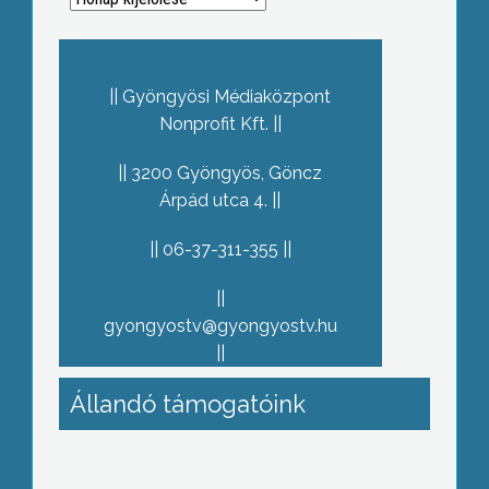
Gyöngyösi Médiaközpont
Nonprofit Kft.
3200 Gyöngyös, Göncz
Árpád utca 4.
06-37-311-355
gyongyostv@gyongyostv.hu
Állandó támogatóink