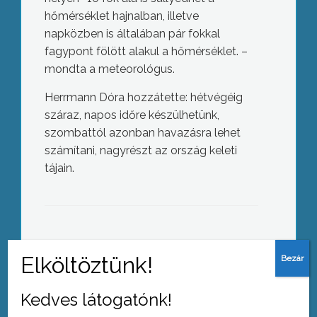
hőmérséklet hajnalban, illetve
napközben is általában pár fokkal
fagypont fölött alakul a hőmérséklet. –
mondta a meteorológus.
Herrmann Dóra hozzátette: hétvégéig
száraz, napos időre készülhetünk,
szombattól azonban havazásra lehet
számítani, nagyrészt az ország keleti
tájain.
Nem számít védettnek, aki átesett a
betegségen
AZ AKTUÁLIS NAPI HÍREI
(2022-01-06 )
Kedves látogatónk!