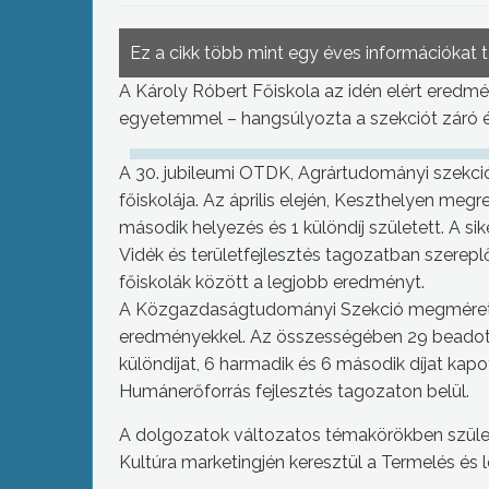
Ez a cikk több mint egy éves információkat 
A Károly Róbert Főiskola az idén elért eredm
egyetemmel – hangsúlyozta a szekciót záró é
A 30. jubileumi OTDK, Agrártudományi szekci
főiskolája. Az április elején, Keszthelyen me
második helyezés és 1 különdíj született. A si
Vidék és területfejlesztés tagozatban szerepl
főiskolák között a legjobb eredményt.
A Közgazdaságtudományi Szekció megmérettet
eredményekkel. Az összességében 29 beadott
különdíjat, 6 harmadik és 6 második díjat kapo
Humánerőforrás fejlesztés tagozaton belül.
A dolgozatok változatos témakörökben születt
Kultúra marketingjén keresztül a Termelés és