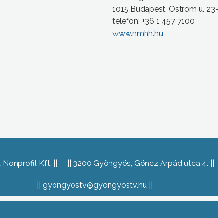
1015 Budapest, Ostrom u. 23
telefon: +36 1 457 7100
www.nmhh.hu
Nonprofit Kft.
3200 Gyöngyös, Göncz Árpád utca 4.
gyongyostv@gyongyostv.hu