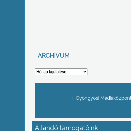
ARCHÍVUM
Archívum
Gyöngyösi Médiaközpont 
Állandó támogatóink