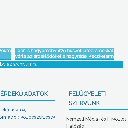
úzeum
Idén is hagyományőrző húsvéti programokkal
várta az érdeklődőket a nagyrédei Kecskefarm
bb az archívumra
ÉRDEKŰ ADATOK
FELÜGYELETI
SZERVÜNK
dekű adatok,
ormációk, közbeszerzések
Nemzeti Média- és Hírközlési
Hatóság