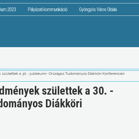
rium 2023
Pályázati kommunikáció
Gyöngyös Város Oldala
 születtek a 30. -jubileumi- Országos Tudományos Diákköri Konferencián
dmények születtek a 30. -
udományos Diákköri