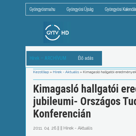
Gyöngyösma.hu
Gyöngyösi Újság
Gyöngyösi Kalendá
Hírek – ARCHÍVUM
Élő adás
Kezdőlap
»
Hírek - Aktuális
»
Kimagasló hallgatói eredmények
Kimagasló hallgatói ere
jubileumi- Országos T
Konferencián
2011. 04. 26.
||
||
Hírek - Aktuális