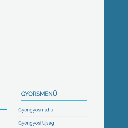
GYORSMENÜ
Gyöngyösma.hu
Gyöngyösi Újság