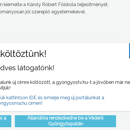
n kiemelte a Károly Róbert Főiskola teljesítményét,
yományosan jól szereplő egyetemekével.
 NAPI HÍREI
(2011-04-26 )
dves látogatónk!
alunk új címre költözött, a gyongyostv.hu-t a jövőben már n
sítjük!
jük kattintson IDE és ismerje meg új portálunkat a
ngyosma.hu címen!
s a
Állandóra rendezkedne be a Véderő
Gyöngyöspatán