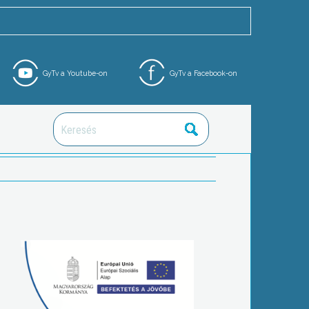
GyTv a Youtube-on
GyTv a Facebook-on