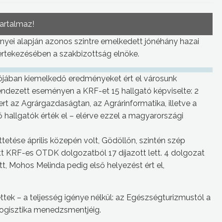
tartalmaz!
ényei alapján azonos szintre emelkedett jónéhány hazai
rtekezésében a szakbizottság elnöke.
ójában kiemelkedő eredményeket ért el városunk
grendezett eseményen a KRF-et 15 hallgató képviselte: 2
kert az Agrárgazdaságtan, az Agrárinformatika, illetve a
ő hallgatók érték el – elérve ezzel a magyarországi
ése április közepén volt, Gödöllőn, szintén szép
 KRF-es OTDK dolgozatból 17 díjazott lett. 4 dolgozat
tt, Mohos Melinda pedig első helyezést ért el,
ek – a teljesség igénye nélkül: az Egészségturizmustól a
 logisztika menedzsmentjéig.