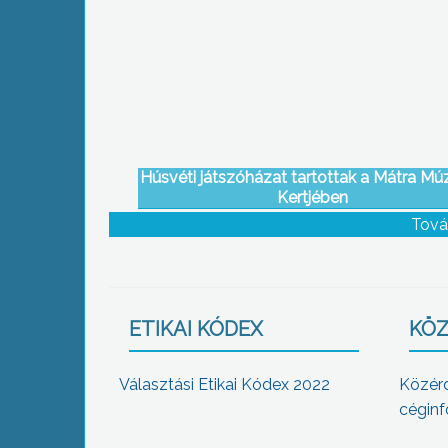
Húsvéti játszóházat tartottak a Mátra M
Kertjében
Tová
ETIKAI KÓDEX
KÖZ
Választási Etikai Kódex 2022
Közér
céginf