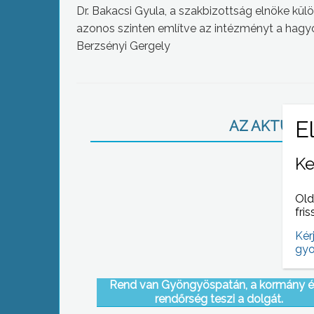
Dr. Bakacsi Gyula, a szakbizottság elnöke külö
azonos szinten említve az intézményt a hag
Berzsényi Gergely
AZ AKTUÁLIS
Ke
Old
fris
Kér
gyo
Rend van Gyöngyöspatán, a kormány é
rendőrség teszi a dolgát.