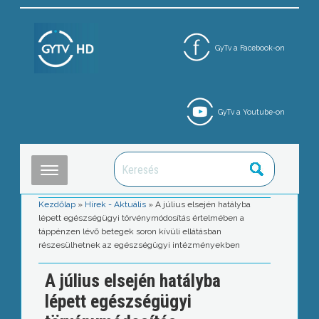
GyTv a Facebook-on
GyTv a Youtube-on
Kezdőlap
»
Hírek - Aktuális
»
A július elsején hatályba
lépett egészségügyi törvénymódosítás értelmében a
táppénzen lévő betegek soron kívüli ellátásban
részesülhetnek az egészségügyi intézményekben
A július elsején hatályba
lépett egészségügyi