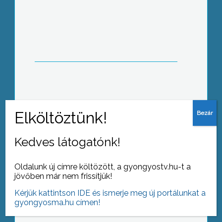
Megnyílt hazánk legújabb és
legnagyobb ártéri kalandparkja
Tiszafüreden
Pályázatos támogatásnak
köszönhetően megújul a gyöngyösi
Alsóvárosi Ferences Plébánia és
Rendház
Kedves látogatónk!
Oldalunk új címre költözött, a gyongyostv.hu-t a
jövőben már nem frissítjük!
Eger után Gyöngyösön is nagy sikerrel
Kérjük kattintson IDE és ismerje meg új portálunkat a
rendezték meg a Magyarok Vásárát
gyongyosma.hu címen!