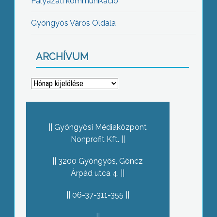
Pályázati kommunikáció
Gyöngyös Város Oldala
ARCHÍVUM
Archívum
Gyöngyösi Médiaközpont
Nonprofit Kft.
3200 Gyöngyös, Göncz
Árpád utca 4.
06-37-311-355