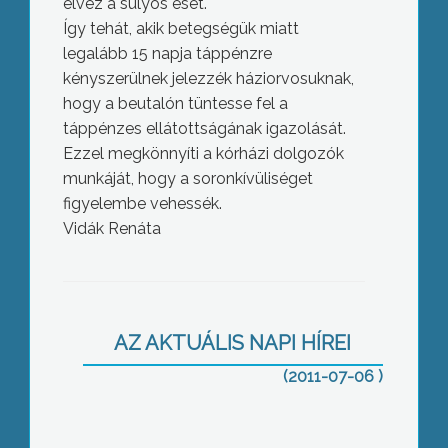
élvez a súlyos eset.
Így tehát, akik betegségük miatt
legalább 15 napja táppénzre
kényszerülnek jelezzék háziorvosuknak,
hogy a beutalón tüntesse fel a
táppénzes ellátottságának igazolását.
Ezzel megkönnyíti a kórházi dolgozók
munkáját, hogy a soronkívüliséget
figyelembe vehessék.
Vidák Renáta
Az ipari park önkormányzati
hányadának értékesítése mellett a
sikertelen iskolaigazgató-választásról
is szó esett legutóbbi
AZ AKTUÁLIS NAPI HÍREI
Fogadóóránkban
(2011-07-06 )