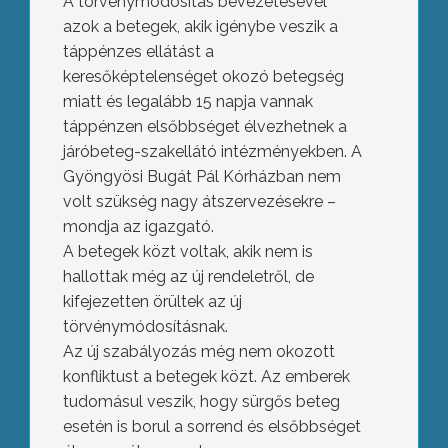
A törvénymódosítás bevezetésével
azok a betegek, akik igénybe veszik a
táppénzes ellátást a
keresőképtelenséget okozó betegség
miatt és legalább 15 napja vannak
táppénzen elsőbbséget élvezhetnek a
járóbeteg-szakellátó intézményekben. A
Gyöngyösi Bugát Pál Kórházban nem
volt szükség nagy átszervezésekre –
mondja az igazgató.
A betegek közt voltak, akik nem is
hallottak még az új rendeletről, de
kifejezetten örültek az új
törvénymódosításnak.
Az új szabályozás még nem okozott
konfliktust a betegek közt. Az emberek
tudomásul veszik, hogy sürgős beteg
esetén is borul a sorrend és elsőbbséget