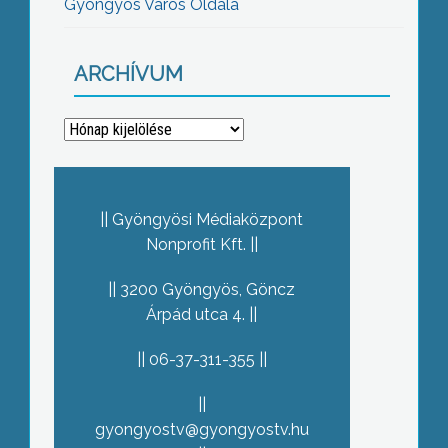
Gyöngyös Város Oldala
ARCHÍVUM
Archívum
Gyöngyösi Médiaközpont
Nonprofit Kft.
3200 Gyöngyös, Göncz
Árpád utca 4.
06-37-311-355
gyongyostv@gyongyostv.hu