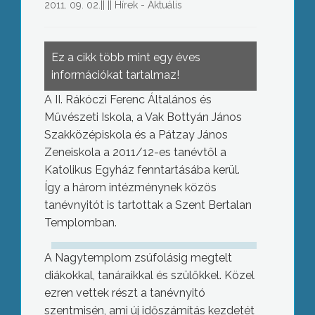
2011. 09. 02.
||
||
Hírek - Aktuális
Ez a cikk több mint egy éves
információkat tartalmaz!
A II. Rákóczi Ferenc Általános és
Művészeti Iskola, a Vak Bottyán János
Szakközépiskola és a Pátzay János
Zeneiskola a 2011/12-es tanévtől a
Katolikus Egyház fenntartásába kerül.
Így a három intézménynek közös
tanévnyitót is tartottak a Szent Bertalan
Templomban.
A Nagytemplom zsúfolásig megtelt
diákokkal, tanáraikkal és szülőkkel. Közel
ezren vettek részt a tanévnyitó
szentmisén, ami új időszámítás kezdetét