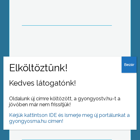
úgynevezett Alkotmány Asztalát a
közigazgatási tárca kérését követve
A 2008-as felújítása óta anyagi
nehézségekkel küzdő gyöngyösi
strand bezárása csak lehetőség,
konkrét döntés az előterjesztések
megvitatása után várható
Kedves látogatónk!
Oldalunk új címre költözött, a gyongyostv.hu-t a
jövőben már nem frissítjük!
Eljárás indult Gyöngyöspata
önkormányzatával szemben
Kérjük kattintson IDE és ismerje meg új portálunkat a
különösen nagy vagyoni hátrányt
gyongyosma.hu címen!
okozó hűtlen kezelés megalapozott
gyanúja miatt