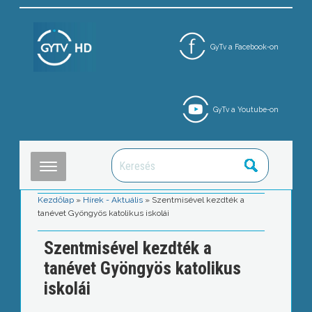
GyTv a Facebook-on
GyTv a Youtube-on
Kezdőlap
»
Hírek - Aktuális
»
Szentmisével kezdték a
tanévet Gyöngyös katolikus iskolái
Szentmisével kezdték a
tanévet Gyöngyös katolikus
iskolái