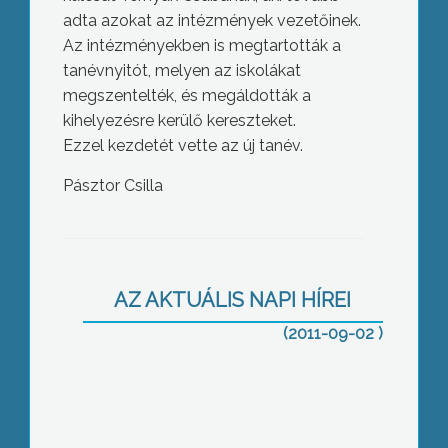
adta azokat az intézmények vezetőinek.
Az intézményekben is megtartották a
tanévnyitót, melyen az iskolákat
megszentelték, és megáldották a
kihelyezésre kerülő kereszteket.
Ezzel kezdetét vette az új tanév.
Pásztor Csilla
Közel 600 gyermeknek csengettek be
idén a jászárokszállási Széchenyi
István Általános Iskolában
AZ AKTUÁLIS NAPI HÍREI
(2011-09-02 )
Tegnap óta a legtöbb
önkormányzatnál felállították az