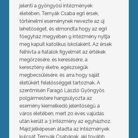
jelenti a gyöngyösi intézmények
életében. Ternyák Csaba egri érsek,
történelmi eseménynek nevezte az új
lehetőséget, és elmondta hogy az egri
főegyház megyében 9 intézmény nyitja
meg kapuit katolikus iskolaként. Az érsek
felhívta a fiatalok figyelmét az értékek
megőrzésére, és keresésére, a
keresztény életre, egészségük
megbecsülésére, és arra hogy saját
életükért felelősséggel tartoznak. A
szentmisén Faragó László Gyöngyös
polgármestere hangsúlyozta az
esemény kiemelkedő jelentőségű a
város életében, mert 20 éves vajúdás
után került a 3 intézmény az egyházhoz.
Majd jelképesen átadta az intézmények
kulcsát Ternyák Csabának, aki tovább