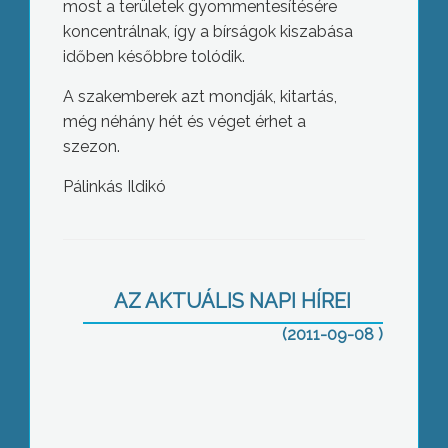
most a területek gyommentesítésére
koncentrálnak, így a bírságok kiszabása
időben későbbre tolódik.
A szakemberek azt mondják, kitartás,
még néhány hét és véget érhet a
szezon.
Pálinkás Ildikó
Az elmúlt években jelentősen romlott
a Mátra egyik legismertebb
kirándulóhelyének, a Sástónak az
állapota
AZ AKTUÁLIS NAPI HÍREI
(2011-09-08 )
Befejeződött Gyöngyösön a Nagy-
patak belterületi szakaszának