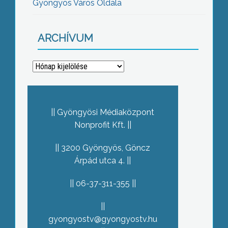
Gyöngyös Város Oldala
ARCHÍVUM
Archívum
Gyöngyösi Médiaközpont
Nonprofit Kft.
3200 Gyöngyös, Göncz
Árpád utca 4.
06-37-311-355
gyongyostv@gyongyostv.hu