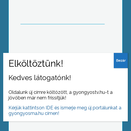
rekonstrukciója
Beszakadt az út a Rózsa utcában egy
arra járó autó alatt
Kedves látogatónk!
Oldalunk új címre költözött, a gyongyostv.hu-t a
jövőben már nem frissítjük!
A tervezetnél 37 milliárd forinttal
kevesebb a hiány az Országos
Kérjük kattintson IDE és ismerje meg új portálunkat a
Egészségügyi Pénztár kasszájában
gyongyosma.hu címen!