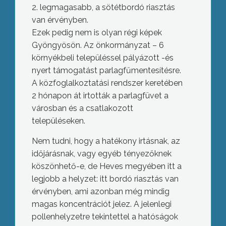
2. legmagasabb, a sötétbordó riasztás
van érvényben.
Ezek pedig nem is olyan régi képek
Gyöngyösön. Az önkormányzat – 6
környékbeli településsel pályázott -és
nyert támogatást parlagfűmentesítésre.
A közfoglalkoztatási rendszer keretében
2 hónapon át irtották a parlagfüvet a
városban és a csatlakozott
településeken.
Nem tudni, hogy a hatékony irtásnak, az
időjárásnak, vagy egyéb tényezőknek
köszönhető-e, de Heves megyében itt a
legjobb a helyzet: itt bordó riasztás van
érvényben, ami azonban még mindig
magas koncentrációt jelez. A jelenlegi
pollenhelyzetre tekintettel a hatóságok