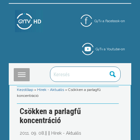
GyTv a Facebook-on
GyTv a Youtube-on
Kezdőlap
»
Hírek - Aktuális
»
Csökken a parlagfű
koncentráció
Csökken a parlagfű
koncentráció
2011. 09. 08.
||
||
Hírek - Aktuális