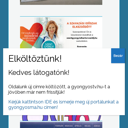
Kettős jubileumot ünnepel a Vak
Bottyán János Katolikus Technikum
Kedves látogatónk!
Oldalunk új címre költözött, a gyongyostv.hu-t a
Indul a pollenszezon
jövőben már nem frissítjük!
Kérjük kattintson IDE és ismerje meg új portálunkat a
gyongyosma.hu címen!