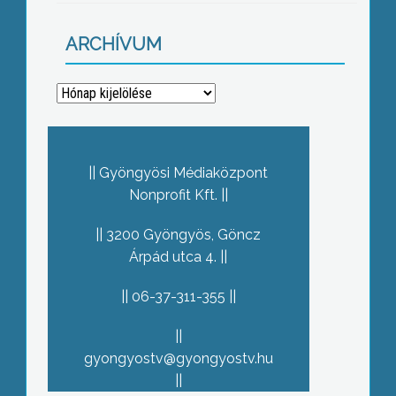
ARCHÍVUM
Archívum
Gyöngyösi Médiaközpont
Nonprofit Kft.
3200 Gyöngyös, Göncz
Árpád utca 4.
06-37-311-355
gyongyostv@gyongyostv.hu