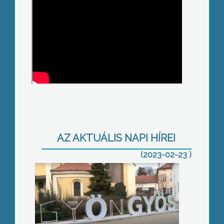
Javítják a selfie-pont betűit
AZ AKTUÁLIS NAPI HÍREI
(2023-02-23 )
Több gyöngyösi orvosra is lehet
voksolni