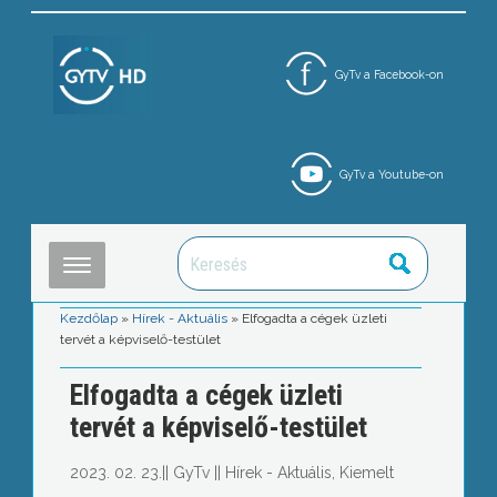
GyTv a Facebook-on
GyTv a Youtube-on
Kezdőlap
»
Hírek - Aktuális
»
Elfogadta a cégek üzleti
tervét a képviselő-testület
Elfogadta a cégek üzleti
tervét a képviselő-testület
2023. 02. 23.
||
GyTv
||
Hírek - Aktuális
,
Kiemelt