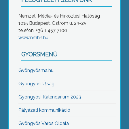
FELÜGYELETI SZERVÜNK
Nemzeti Média- és Hírközlési Hatóság
1015 Budapest, Ostrom u. 23-25
telefon: +36 1 457 7100
www.nmhh.hu
GYORSMENÜ
Gyöngyösma.hu
Gyöngyösi Újság
Gyöngyösi Kalendárium 2023
Pályázati kommunikáció
Gyöngyös Város Oldala