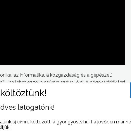
onika, az informatika, a közgazdaság és a gépészet)
 – ha lehet ezzel a csúnya szóval élni. A cégek várják tárt
y a középfokú végzettséggel, a technikus
akik meg tudják állni a helyüket.”
dves látogatónk!
alunk új címre költözött, a gyongyostv.hu-t a jövőben már n
sítjük!
 NAPI HÍREI
(2023-02-23 )