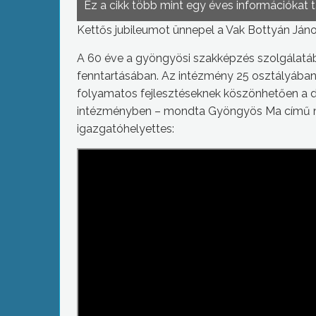
Ez a cikk több mint egy éves információkat 
Kettős jubileumot ünnepel a Vak Bottyán Jáno
A 60 éve a gyöngyösi szakképzés szolgálatá
fenntartásában. Az intézmény 25 osztályában 
folyamatos fejlesztéseknek köszönhetően a 
intézményben – mondta Gyöngyös Ma című 
igazgatóhelyettes: