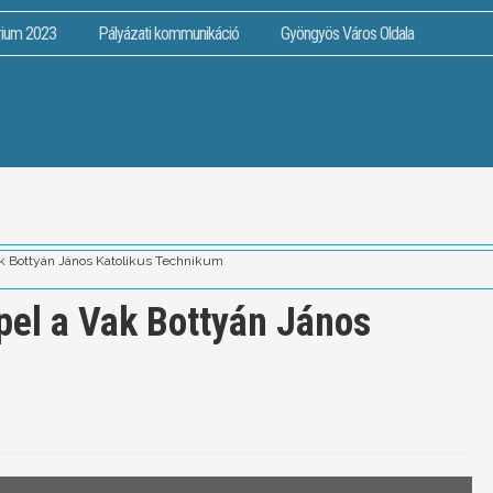
rium 2023
Pályázati kommunikáció
Gyöngyös Város Oldala
k Bottyán János Katolikus Technikum
pel a Vak Bottyán János