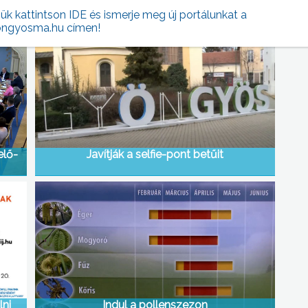
jük kattintson IDE és ismerje meg új portálunkat a
ngyosma.hu címen!
elő-
Javítják a selfie-pont betűit
lni
Indul a pollenszezon