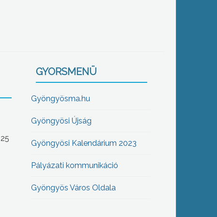
GYORSMENÜ
Gyöngyösma.hu
Gyöngyösi Újság
-25
Gyöngyösi Kalendárium 2023
Pályázati kommunikáció
Gyöngyös Város Oldala