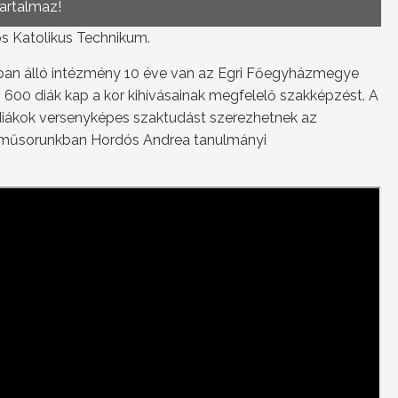
tartalmaz!
s Katolikus Technikum.
ban álló intézmény 10 éve van az Egri Főegyházmegye
600 diák kap a kor kihívásainak megfelelő szakképzést. A
diákok versenyképes szaktudást szerezhetnek az
műsorunkban Hordós Andrea tanulmányi