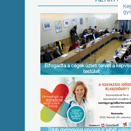
Kér
gyo
Elfogadta a cégek üzleti tervét a képvis
testület
Több gyöngyösi orvosra is lehet vokso