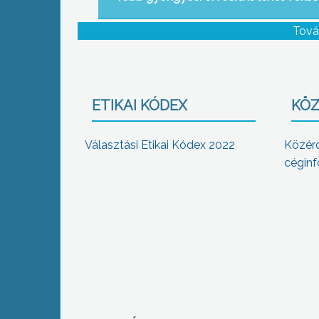
Tová
ETIKAI KÓDEX
KÖZ
Választási Etikai Kódex 2022
Közér
céginf