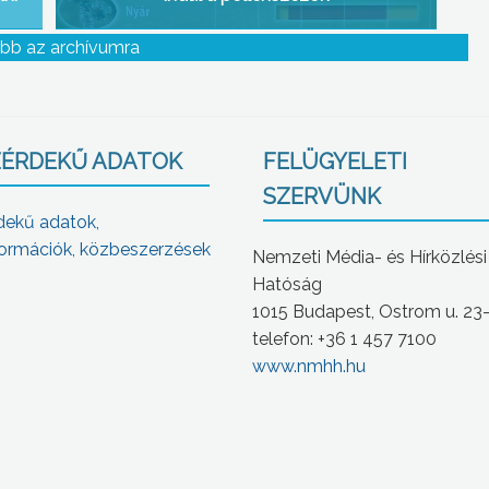
bb az archívumra
ÉRDEKŰ ADATOK
FELÜGYELETI
SZERVÜNK
dekű adatok,
ormációk, közbeszerzések
Nemzeti Média- és Hírközlési
Hatóság
1015 Budapest, Ostrom u. 23
telefon: +36 1 457 7100
www.nmhh.hu