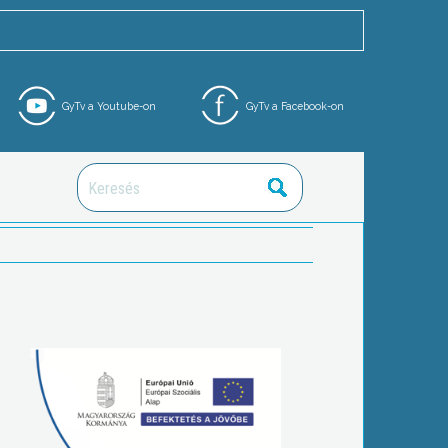
GyTv a Youtube-on
GyTv a Facebook-on