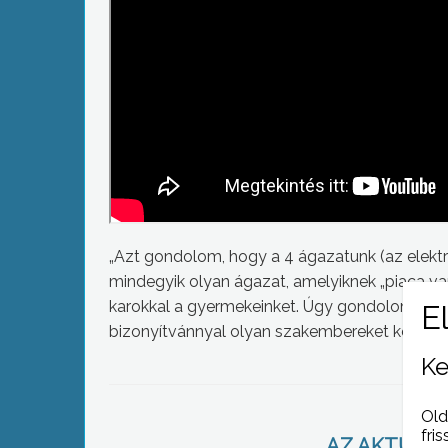
„Azt gondolom, hogy a 4 ágazatunk (az elektr
mindegyik olyan ágazat, amelyiknek „piaca van”
karokkal a gyermekeinket. Úgy gondolom, hog
bizonyítvánnyal olyan szakembereket képzünk, 
Ke
Old
fris
AZ AKTUÁLIS