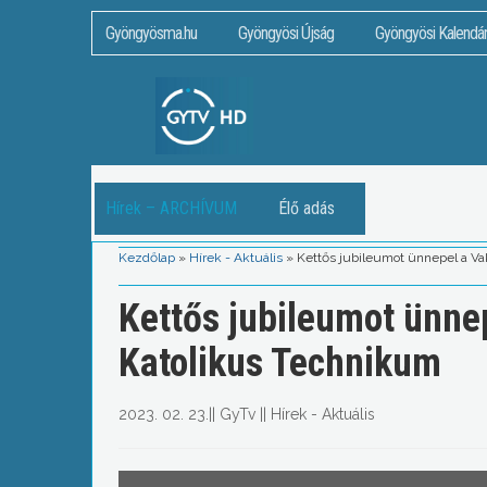
Gyöngyösma.hu
Gyöngyösi Újság
Gyöngyösi Kalendá
Hírek – ARCHÍVUM
Élő adás
Kezdőlap
»
Hírek - Aktuális
»
Kettős jubileumot ünnepel a Va
Kettős jubileumot ünne
Katolikus Technikum
2023. 02. 23.
||
GyTv
||
Hírek - Aktuális