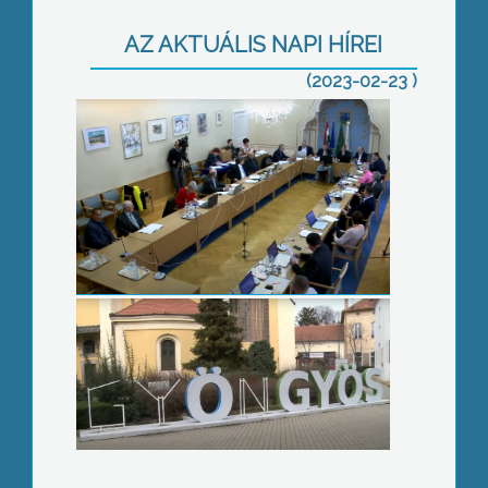
képviselő-testület
AZ AKTUÁLIS NAPI HÍREI
(2023-02-23 )
Javítják a selfie-pont betűit
Kettős jubileumot ünnepel a Vak
Bottyán János Katolikus Technikum