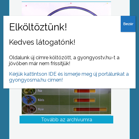
Indul a pollenszezon
Kedves látogatónk!
Oldalunk új címre költözött, a gyongyostv.hu-t a
jövőben már nem frissítjük!
Kérjük kattintson IDE és ismerje meg új portálunkat a
gyongyosma.hu címen!
Tovább az archívumra