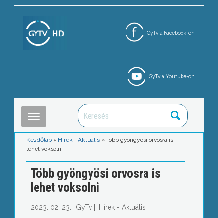
GyTv a Facebook-on
GyTv a Youtube-on
Kezdőlap
»
Hírek - Aktuális
»
Több gyöngyösi orvosra is
lehet voksolni
Több gyöngyösi orvosra is
lehet voksolni
2023. 02. 23.
||
GyTv
||
Hírek - Aktuális