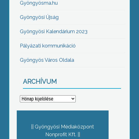
Gyöngyösma.hu
Gyöngyösi Újság
Gyöngyösi Kalendárium 2023
Pályázati kommunikáció
Gyöngyös Város Oldala
ARCHÍVUM
Archívum
Gyöngyösi Médiaközpont
Nonprofit Kft.