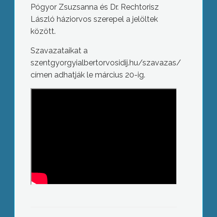
Pógyor Zsuzsanna és Dr. Rechtorisz
László háziorvos szerepel a jelöltek
között.
Szavazataikat a
szentgyorgyialbertorvosidij.hu/szavazas/
címen adhatják le március 20-ig.
Elfogadta a cégek üzleti tervét a