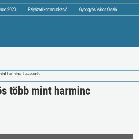
rium 2023
Pályázati kommunikáció
Gyöngyös Város Oldala
int harminc játszóterét
ös több mint harminc