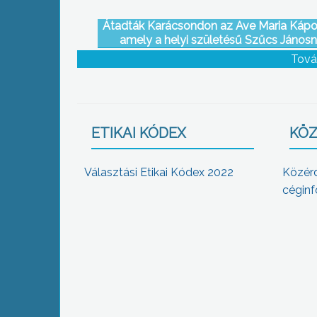
Átadták Karácsondon az Ave Maria Kápo
amely a helyi születésű Szűcs János
felajánlásából épült
Tová
ETIKAI KÓDEX
KÖZ
Választási Etikai Kódex 2022
Közér
céginf