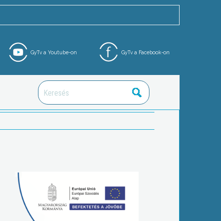
GyTv a Youtube-on
GyTv a Facebook-on