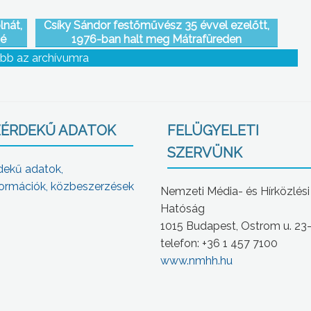
lnát,
Csíky Sándor festőművész 35 évvel ezelőtt,
né
1976-ban halt meg Mátrafüreden
bb az archívumra
ÉRDEKŰ ADATOK
FELÜGYELETI
SZERVÜNK
dekű adatok,
ormációk, közbeszerzések
Nemzeti Média- és Hírközlési
Hatóság
1015 Budapest, Ostrom u. 23
telefon: +36 1 457 7100
www.nmhh.hu