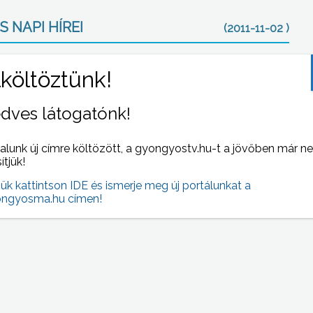
S NAPI HÍREI
(2011-11-02 )
dves látogatónk!
alunk új címre költözött, a gyongyostv.hu-t a jövőben már n
sítjük!
jük kattintson IDE és ismerje meg új portálunkat a
Az iskolarendszerű szakképzési rendszerrel
ngyosma.hu címen!
ismertették meg a vállalkozásokat a
Gyöngyös-TISZK szakemberei