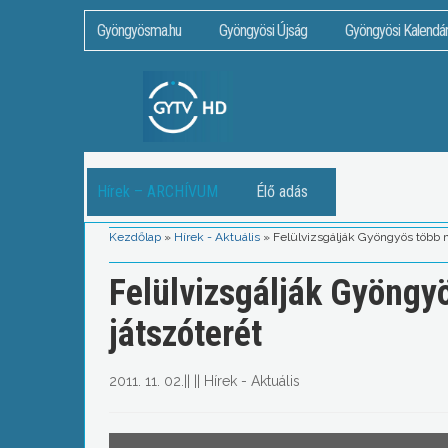
Gyöngyösma.hu
Gyöngyösi Újság
Gyöngyösi Kalendá
Hírek – ARCHÍVUM
Élő adás
Kezdőlap
»
Hírek - Aktuális
»
Felülvizsgálják Gyöngyös több m
Felülvizsgálják Gyöngy
játszóterét
2011. 11. 02.
||
||
Hírek - Aktuális