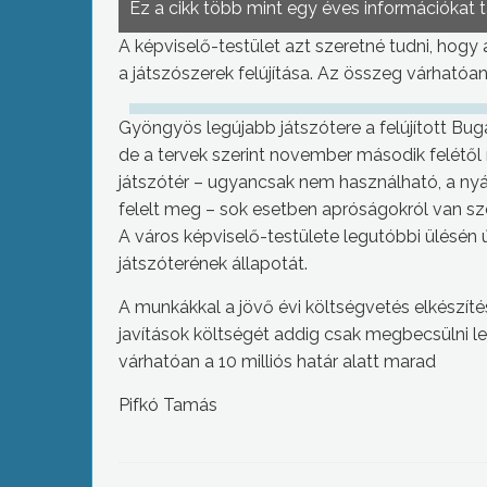
Ez a cikk több mint egy éves információkat 
A képviselő-testület azt szeretné tudni, hogy
a játszószerek felújítása. Az összeg várhatóan 
Gyöngyös legújabb játszótere a felújított Bug
de a tervek szerint november második felétől 
játszótér – ugyancsak nem használható, a nyár
felelt meg – sok esetben apróságokról van s
A város képviselő-testülete legutóbbi ülésén
játszóterének állapotát.
A munkákkal a jövő évi költségvetés elkészíté
javítások költségét addig csak megbecsülni lehe
várhatóan a 10 milliós határ alatt marad
Pifkó Tamás