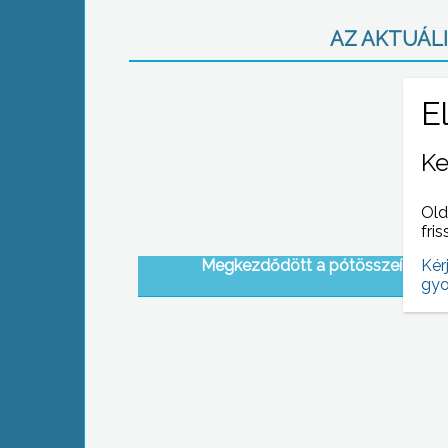
AZ AKTUÁLI
Ke
Old
fris
Megkezdődött a pótösszeírás
Kér
gyo