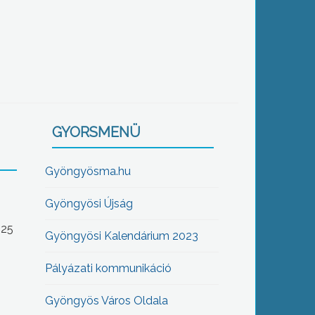
GYORSMENÜ
Gyöngyösma.hu
Gyöngyösi Újság
-25
Gyöngyösi Kalendárium 2023
Pályázati kommunikáció
Gyöngyös Város Oldala