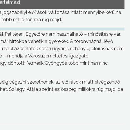
tartalmaz!
 a jogszabályi előírások változása miatt mennyibe kerülne
több millió forintra rúg majd.
át Pál téren. Egyelőre nem használható – minősítésre vár,
már birtokba vehetik a gyerekek. A toronyháznál lévő
i felülvizsgálatok során ugyanis néhány új előírásnak nem
zó – mondja a Városüzemeltetési igazgató
 úgy döntött: felmérik Gyöngyös több mint harminc
séig végezni szeretnének, az előírások miatt elvégzendő
t. Szilágyi Attila szerint az összeg milliókra rúg majd, de