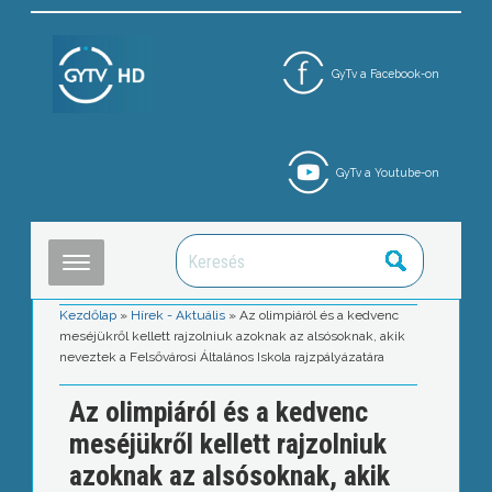
GyTv a Facebook-on
GyTv a Youtube-on
Kezdőlap
»
Hírek - Aktuális
»
Az olimpiáról és a kedvenc
meséjükről kellett rajzolniuk azoknak az alsósoknak, akik
neveztek a Felsővárosi Általános Iskola rajzpályázatára
Az olimpiáról és a kedvenc
meséjükről kellett rajzolniuk
azoknak az alsósoknak, akik