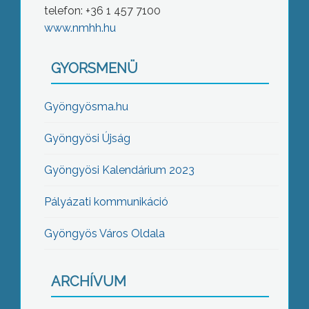
telefon: +36 1 457 7100
www.nmhh.hu
GYORSMENÜ
Gyöngyösma.hu
Gyöngyösi Újság
Gyöngyösi Kalendárium 2023
Pályázati kommunikáció
Gyöngyös Város Oldala
ARCHÍVUM