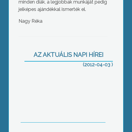
minden diák, a legjobbak munkáját pedig
jelképes ajándékkal ismerték el.
Nagy Réka
Jelentős környezetkárosítás történt
Pálosvörösmart és Mátrafüred között
AZ AKTUÁLIS NAPI HÍREI
(2012-04-03 )
Együttműködési megállapodást
kötött a Károly Róbert Főiskola a
pozsonyi Közgazdaságtudományi és
Államigazgatási Főiskolával