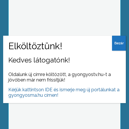
Már másodszor gyűltek össze a civilek
Sástón, hogy kitakarítsák a tavat és
környékét
Kedves látogatónk!
Idén is megtartották világszerte a Föld
Óráját
Oldalunk új címre költözött, a gyongyostv.hu-t a
jövőben már nem frissítjük!
Kérjük kattintson IDE és ismerje meg új portálunkat a
gyongyosma.hu címen!