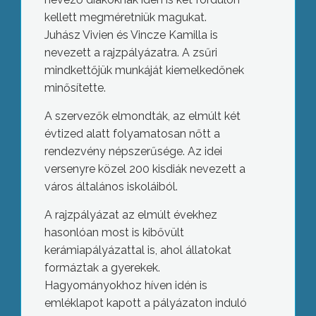
kellett megméretniük magukat.
Juhász Vivien és Vincze Kamilla is
nevezett a rajzpályázatra. A zsűri
mindkettőjük munkáját kiemelkedőnek
minősítette.
A szervezők elmondták, az elmúlt két
évtized alatt folyamatosan nőtt a
rendezvény népszerűsége. Az idei
versenyre közel 200 kisdiák nevezett a
város általános iskoláiból.
A rajzpályázat az elmúlt évekhez
hasonlóan most is kibővült
kerámiapályázattal is, ahol állatokat
formáztak a gyerekek.
Hagyományokhoz híven idén is
emléklapot kapott a pályázaton induló