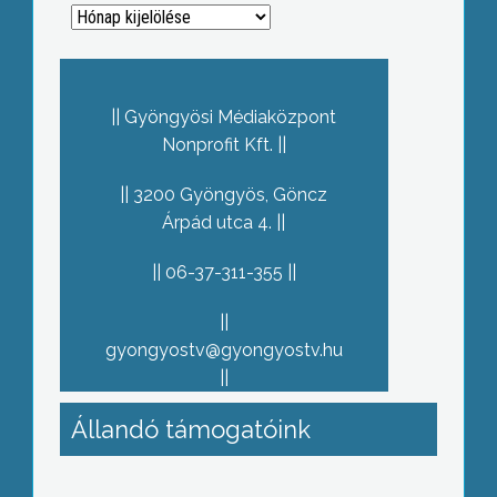
Archívum
Gyöngyösi Médiaközpont
Nonprofit Kft.
3200 Gyöngyös, Göncz
Árpád utca 4.
06-37-311-355
gyongyostv@gyongyostv.hu
Állandó támogatóink