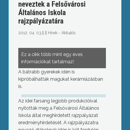
neveztek a Felsővárosi
Általános Iskola
rajzpályázatára
2012. 04. 03.
||
||
Hírek - Aktuális
Ez a cikk több mint egy éves
információkat tartalmaz!
A bátrabb gyerekek idén is
kipróbálhatták magukat kerámiázásban
is.
Az idei farsang legjobb produkcióival
nyitották meg a Felsővárosi Általános
Iskola által meghirdetett rajzpályázat
eredményhirdetését. A rajzpályázatra
nevező diákoknak idén is két fordulón