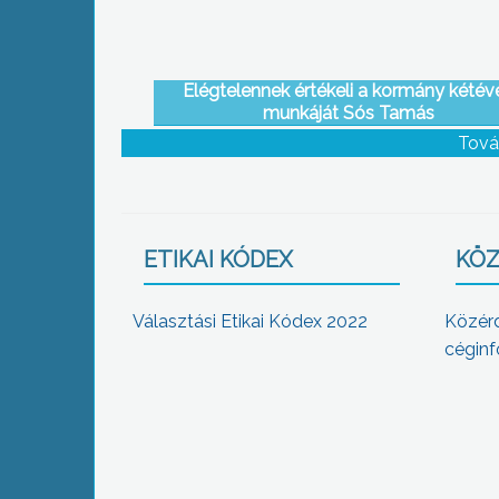
Elégtelennek értékeli a kormány kétév
munkáját Sós Tamás
Tová
ETIKAI KÓDEX
KÖZ
Választási Etikai Kódex 2022
Közér
céginf