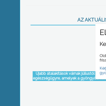
AZ AKTUÁLIS
Ke
Old
fris
Kér
gyo
Újabb átalakítások várnak júliustól a ma
egészségügyre, amelyek a gyöngyösi kór
is érintik