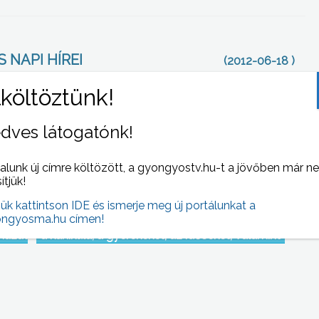
 NAPI HÍREI
(2012-06-18 )
dves látogatónk!
alunk új címre költözött, a gyongyostv.hu-t a jövőben már n
sítjük!
jük kattintson IDE és ismerje meg új portálunkat a
ngyosma.hu címen!
gyar
Vannak, akik örülnek annak, hogy beköszöntött
házat
a kánikula, a gyerekeket, az időseket, valamint
a szív- és érrendszeri betegségben
szenvedőket azonban megviseli a hirtelen jött
hőség