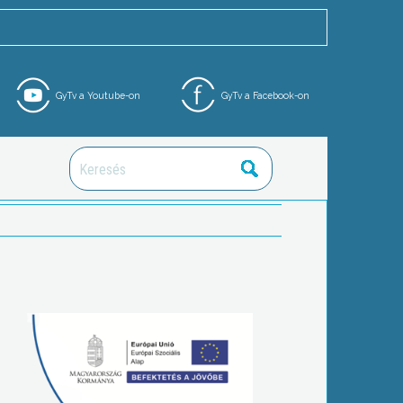
GyTv a Youtube-on
GyTv a Facebook-on