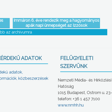
es
Immáron 6. éve rendezik meg a hagyományos
apák napi ünnepséget az Izzósok
egyesületében
bb az archívumra
ÉRDEKŰ ADATOK
FELÜGYELETI
SZERVÜNK
dekű adatok,
ormációk, közbeszerzések
Nemzeti Média- és Hírközlési
Hatóság
1015 Budapest, Ostrom u. 23
telefon: +36 1 457 7100
www.nmhh.hu