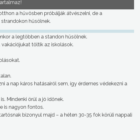
tartalmaz!
 otthon a hűvösben próbálják átvészelni, de a
y strandokon hűsölnek.
enkor a legtöbben a standon hűsölnek.
vakációjukat töltik az iskolások.
olásokat.
alan.
i a nap káros hatásairól sem, így érdemes védekezni a
s. Mindenki örül a jó időnek.
e is nagyon fontos.
tartósnak bizonyul majd – a héten 30-35 fok körüli nappali