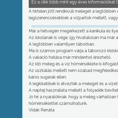
Ez a cikk több mint egy éves információkat 
A hirtelen jött rendkívüli meleget a legtöbben
legszerencsésebbek a vízpartok mellett, vag
Már a hétvégén megérkezett a kánikula és ily
Az iskolának is vége, így hivatalosan ma már a 
A legtöbben valamilyen táborban.
Ma is számos program várja a táborozó kisisk
A vakáció hatása már mindenhol érezhető.
Az idő meleg és a víz hőmérséklete is kifogást
Az úszkálás mellett nem szabad megfeledkezn
káros sugarak ellen.
A legkisebbek is élvezték a meleget és a vizet i
A naptej használata mellett a folyadék bevitel
Jó hír a nyaralóknak, hogy a meleg várhatóan 
hőmérséklettel számolhatunk.
Vidák Renáta