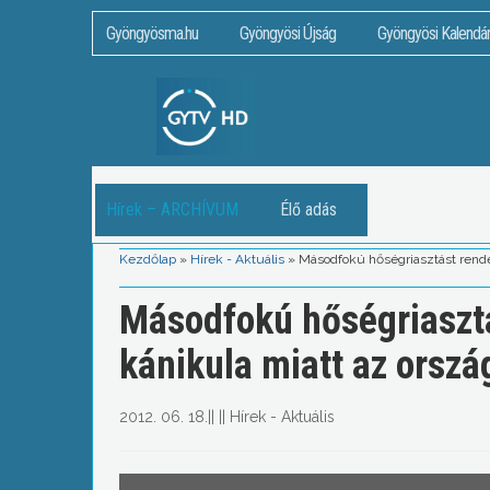
Gyöngyösma.hu
Gyöngyösi Újság
Gyöngyösi Kalendá
Hírek – ARCHÍVUM
Élő adás
Kezdőlap
»
Hírek - Aktuális
»
Másodfokú hőségriasztást rendelt
Másodfokú hőségriasztás
kánikula miatt az ország
2012. 06. 18.
||
||
Hírek - Aktuális