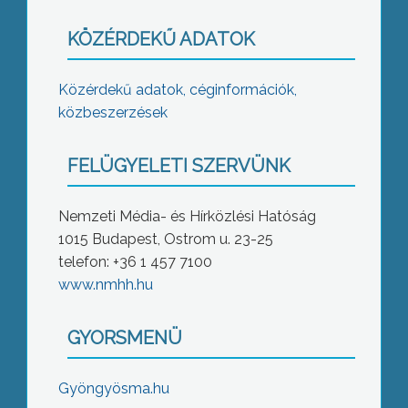
KÖZÉRDEKŰ ADATOK
Közérdekű adatok, céginformációk,
közbeszerzések
FELÜGYELETI SZERVÜNK
Nemzeti Média- és Hírközlési Hatóság
1015 Budapest, Ostrom u. 23-25
telefon: +36 1 457 7100
www.nmhh.hu
GYORSMENÜ
Gyöngyösma.hu