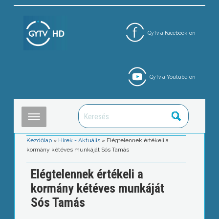
GyTv a Facebook-on
GyTv a Youtube-on
Kezdőlap
»
Hírek - Aktuális
»
Elégtelennek értékeli a
kormány kétéves munkáját Sós Tamás
Elégtelennek értékeli a
kormány kétéves munkáját
Sós Tamás