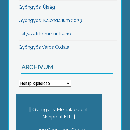
Gyöngyösi Újság
Gyöngyösi Kalendárium 2023
Pályázati kommunikáció
Gyöngyös Város Oldala
ARCHÍVUM
Archívum
Gyöngyösi Médiaközpont
Nonprofit Kft.
3200 Gyöngyös, Göncz