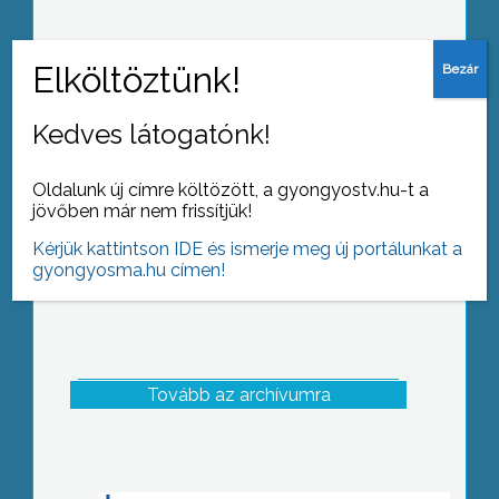
Immáron 6. éve rendezik meg a
hagyományos apák napi ünnepséget
az Izzósok egyesületében
Kedves látogatónk!
Oldalunk új címre költözött, a gyongyostv.hu-t a
jövőben már nem frissítjük!
Kérjük kattintson IDE és ismerje meg új portálunkat a
gyongyosma.hu címen!
Tovább az archívumra