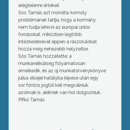
elégtelenre értékeli.
Sós Tamás azt mondta: komoly
problémának tartja, hogy a kormány
nem tudja lehívni az európai uniós
forrásokat, miközben legtöbb
intézkedésével éppen a rászorulókat
hozza még nehezebb helyzetbe.
Sós Tamás hozzátette: a
munkanélküliség folyamatosan
emelkedik, és az új munkatörvénykönyve
július elsejei hatályba lépése után egy
sor fontos jogtól kell megválniuk
azoknak is, akiknek van hol dolgozniuk.
Pifkó Tamás
Újabb átalakítások várnak júliustól a
magyar egészségügyre, amelyek a