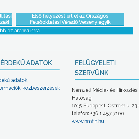
lítási
Első helyezést ért el az Országos
zaki
Felsőoktatási Véradó Verseny egyik
kategóriájában immáron 5. alkalommal a
bb az archívumra
Károly Róbert Főiskola
ÉRDEKŰ ADATOK
FELÜGYELETI
SZERVÜNK
dekű adatok,
ormációk, közbeszerzések
Nemzeti Média- és Hírközlési
Hatóság
1015 Budapest, Ostrom u. 23
telefon: +36 1 457 7100
www.nmhh.hu