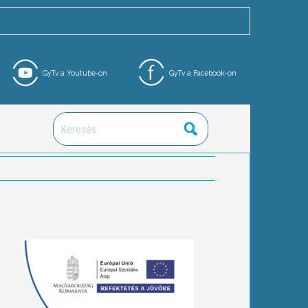
GyTv a Youtube-on
GyTv a Facebook-on