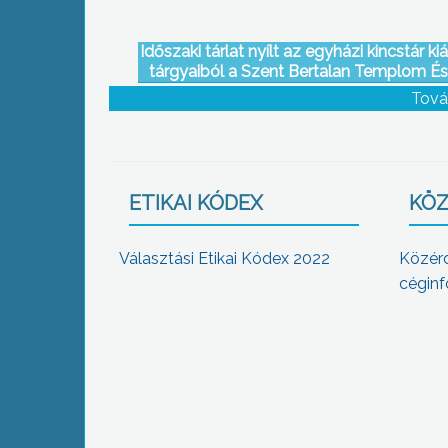
Időszaki tárlat nyílt az egyházi kincstár kiál
tárgyaiból a Szent Bertalan Templom És
Karzatán
Tová
ETIKAI KÓDEX
KÖZ
Választási Etikai Kódex 2022
Közér
céginf