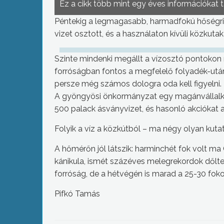
Ez a cikk több mint egy éves információkat 
Péntekig a legmagasabb, harmadfokú hőségr
vizet osztott, és a használaton kívüli közkutak
Szinte mindenki megállt a vízosztó pontokon 
forróságban fontos a megfelelő folyadék-utá
persze még számos dologra oda kell figyelni.
A gyöngyösi önkormányzat egy magánvállalko
500 palack ásványvizet, és hasonló akciókat a
Folyik a víz a közkútból – ma négy olyan ku
A hőmérőn jól látszik: harminchét fok volt m
kánikula, ismét százéves melegrekordok dőltek
forróság, de a hétvégén is marad a 25-30 foko
Pifkó Tamás