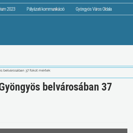
rium 2023
Pályázati kommunikáció
Gyöngyös Város Oldala
ös belvárosában 37 fokot mértek
, Gyöngyös belvárosában 37