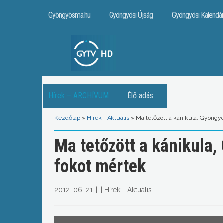
Gyöngyösma.hu
Gyöngyösi Újság
Gyöngyösi Kalendá
Hírek – ARCHÍVUM
Élő adás
Kezdőlap
»
Hírek - Aktuális
»
Ma tetőzött a kánikula, Gyöngy
Ma tetőzött a kánikula
fokot mértek
2012. 06. 21.
||
||
Hírek - Aktuális