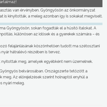
tartalmaz!
iasztás van érvényben. Gyöngyösön az önkormányzat
at is kinyitották, a meleg azonban így is sokakat megviselt.
ma Gyöngyösön, sokan fogadták el a hűsítő italokat. A
npótlás, különösen az idősek és a gyerekek számára – és
zó felajánlásának köszönhetően tudott ma szétosztani
 nyár hátralévő részében is tervez.
tat nyitottak meg, amelyek egyébként nem üzemelnek.
a Gyöngyös belvárosában. Országszerte tetőzött a
 meg. Az előrejelzések szerint holnaptól enyhül a
s nyári meleg.