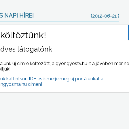
 NAPI HÍREI
(2012-06-21 )
dves látogatónk!
alunk új címre költözött, a gyongyostv.hu-t a jövőben már n
sítjük!
jük kattintson IDE és ismerje meg új portálunkat a
ése
Csak most eszméltek rá az egészségügyben,
ngyosma.hu címen!
on
hogy az új Munka Törvénykönyvében szereplő
egyik passzus szerint elvileg be kellene tiltani a
hálapénzt július elsejétől