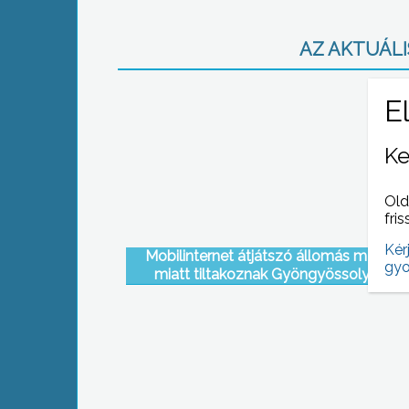
AZ AKTUÁLIS
Ke
Old
fris
Kér
Mobilinternet átjátszó állomás működ
gyo
miatt tiltakoznak Gyöngyössolymos