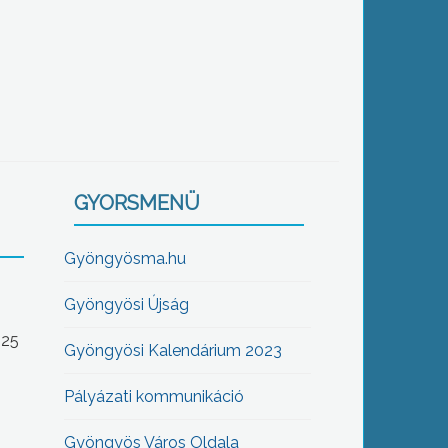
GYORSMENÜ
Gyöngyösma.hu
Gyöngyösi Újság
-25
Gyöngyösi Kalendárium 2023
Pályázati kommunikáció
Gyöngyös Város Oldala