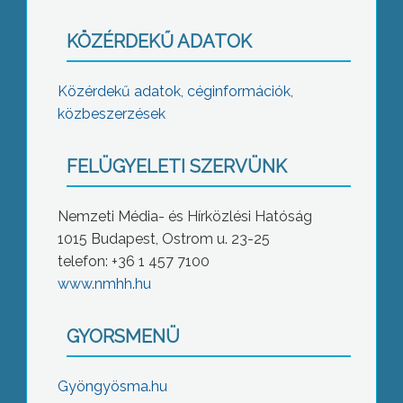
KÖZÉRDEKŰ ADATOK
Közérdekű adatok, céginformációk,
közbeszerzések
FELÜGYELETI SZERVÜNK
Nemzeti Média- és Hírközlési Hatóság
1015 Budapest, Ostrom u. 23-25
telefon: +36 1 457 7100
www.nmhh.hu
GYORSMENÜ
Gyöngyösma.hu