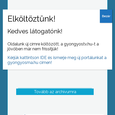
Már 5. alkalommal rendezte meg a
Mátra Jövője Turisztikai Egyesület a
Mátrai Múzeumok Éjszakája
Kedves látogatónk!
programsorozatot.
Oldalunk új címre költözött, a gyongyostv.hu-t a
jövőben már nem frissítjük!
Kérjük kattintson IDE és ismerje meg új portálunkat a
gyongyosma.hu címen!
Tovább az archívumra