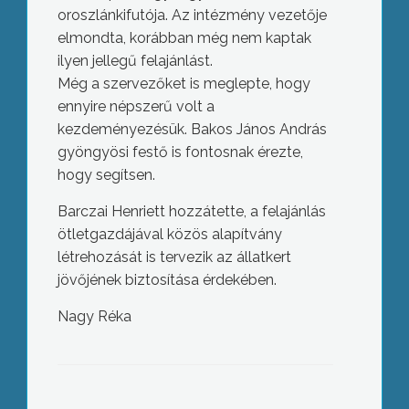
oroszlánkifutója. Az intézmény vezetője
elmondta, korábban még nem kaptak
ilyen jellegű felajánlást.
Még a szervezőket is meglepte, hogy
ennyire népszerű volt a
kezdeményezésük. Bakos János András
gyöngyösi festő is fontosnak érezte,
hogy segítsen.
Barczai Henriett hozzátette, a felajánlás
ötletgazdájával közös alapítvány
létrehozását is tervezik az állatkert
jövőjének biztosítása érdekében.
Nagy Réka
Napokon belül megérkezik a
pályázatot benyújtott