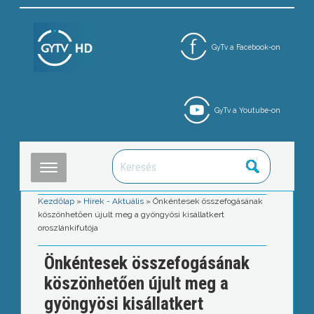
GyTv a Facebook-on
GyTv a Youtube-on
Kezdőlap
»
Hírek - Aktuális
»
Önkéntesek összefogásának
köszönhetően újult meg a gyöngyösi kisállatkert
oroszlánkifutója
Önkéntesek összefogásának
köszönhetően újult meg a
gyöngyösi kisállatkert