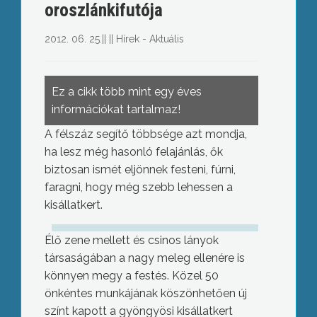
oroszlánkifutója
2012. 06. 25.
||
||
Hírek - Aktuális
Ez a cikk több mint egy éves
információkat tartalmaz!
A félszáz segítő többsége azt mondja,
ha lesz még hasonló felajánlás, ők
biztosan ismét eljönnek festeni, fúrni,
faragni, hogy még szebb lehessen a
kisállatkert.
Élő zene mellett és csinos lányok
társaságában a nagy meleg ellenére is
könnyen megy a festés. Közel 50
önkéntes munkájának köszönhetően új
színt kapott a gyöngyösi kisállatkert